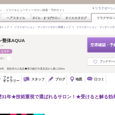
リラクゼーシ
ン ・リラク＆ビューティーサロン検索・予約サイト
ヘアスタイル
ネイル・まつげサロン
ネイルカタログ
リラクサロ
索トップ
>
リラクゼーション・マッサージサロン四国トップ
>
リラクゼーション・マッサージサ
整体AQUA
空席確認・予
クア
5件）
ブックマー
4年 高松市の人気店◆香川銀行今里支店から東に500m
フォト
スタッフ
ブログ
地図
口コミ
ギャラリー
歴31年★技術重視で選ばれるサロン！★受けると解る効