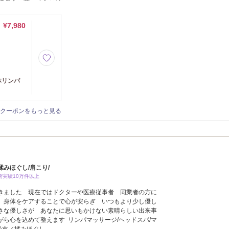
¥7,980
体リンパ
》
クーポンをもっと見る
ぐし/肩こり/
術実績10万件以上
きました 現在ではドクターや医療従事者 同業者の方に
 身体をケアすることで心が安らぎ いつもより少し優し
さな優しさが あなたに思いもかけない素晴らしい出来事
ら心を込めて整えます リンパマッサージ/ヘッドスパ/マ