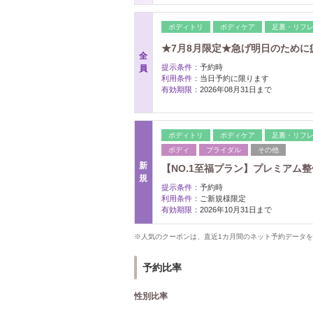
ボディトリ
ボディケア
足裏・リフ
★7月8月限定★急げ明日のために
全
提示条件：
予約時
員
利用条件：
当日予約に限ります
有効期限：
2026年08月31日まで
ボディトリ
ボディケア
足裏・リフ
ボディ
ブライダル
その他
新
【NO.1至福プラン】プレミアム整体リ
規
提示条件：
予約時
利用条件：
ご新規様限定
有効期限：
2026年10月31日まで
※人気のクーポンは、直近1カ月間のネット予約データ
予約比率
性別比率