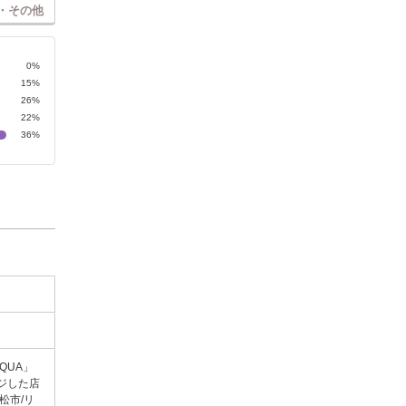
・その他
0%
15%
26%
22%
36%
QUA」
ジした店
松市/リ