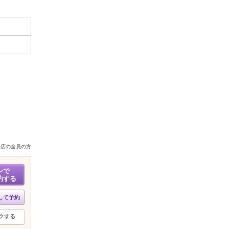
来店の全員の方
ンで
約する
して予約
クする