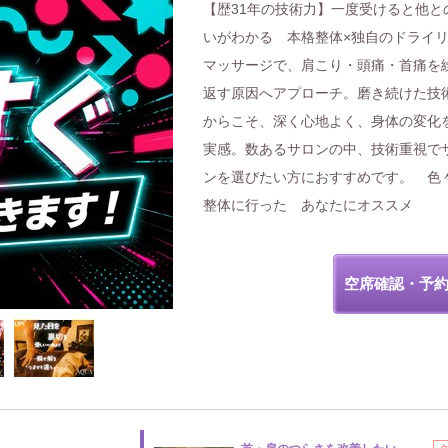
【歴31年の技術力】一度受けると他と
いがわかる 本格整体×独自のドライ
マッサージで、肩こり・頭痛・首痛を
返す原因へアプローチ。磨き続けた技
からこそ、深く心地よく、身体の変化
実感。数あるサロンの中、技術重視で
ンを選びたい方におすすめです。 色
整体に行った あなたにオススメ
空席確認・予