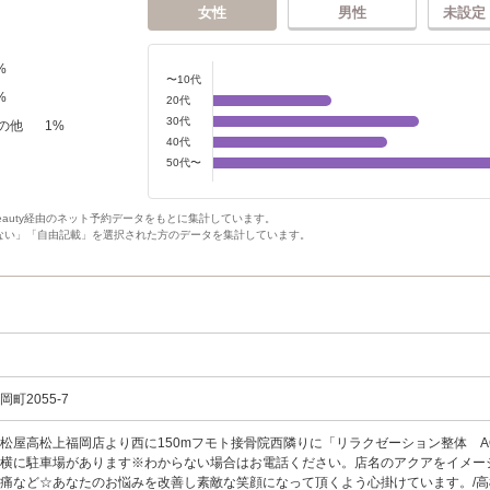
女性
男性
未設定
%
〜10代
%
20代
30代
の他
1
%
40代
50代〜
Beauty経由のネット予約データをもとに集計しています。
ない」「自由記載」を選択された方のデータを集計しています。
町2055-7
松屋高松上福岡店より西に150mフモト接骨院西隣りに「リラクゼーション整体 A
舗横に駐車場があります※わからない場合はお電話ください。店名のアクアをイメー
痛など☆あなたのお悩みを改善し素敵な笑顔になって頂くよう心掛けています。/高