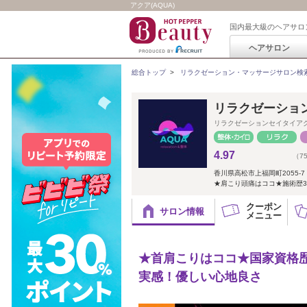
アクア(AQUA)
国内最大級のヘアサロ
ヘアサロン
総合トップ
>
リラクゼーション・マッサージサロン検
リラクゼーション
リラクゼーションセイタイア
4.97
（7
香川県高松市上福岡町2055-7
★肩こり頭痛はココ★施術歴3
クーポン
サロン情報
メニュー
★首肩こりはココ★国家資格
実感！優しい心地良さ