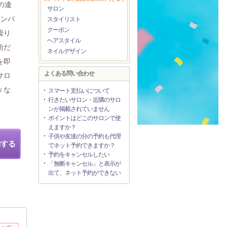
の違
サロン
リンパ
スタイリスト
クーポン
繰り
ヘアスタイル
術だ
ネイルデザイン
を即
よくある問い合わせ
サロ
々な
スマート支払いについて
行きたいサロン・近隣のサロ
ンが掲載されていません
ポイントはどこのサロンで使
えますか？
子供や友達の分の予約も代理
約する
でネット予約できますか？
予約をキャンセルしたい
「無断キャンセル」と表示が
出て、ネット予約ができない