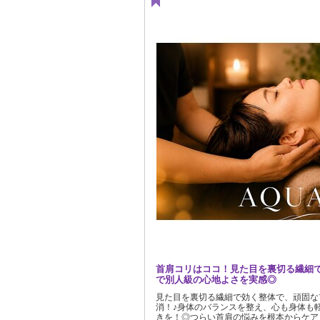
首肩コリはココ！見た目を裏切る繊細
で別人級の心地よさを実感◎
見た目を裏切る繊細で効く整体で、頑固な
消！♪身体のバランスを整え、心も身体も
きを！◎つらい首肩の悩みを根本からケア