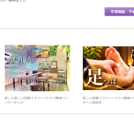
高松市／揉みほぐし
空席確認・予
肩こり/首こり/頭痛/ドライヘッドスパ/整体/リン
肩こり/頭痛/ドライヘッドスパ/整体/
パマッサージ/
サージ/高松市