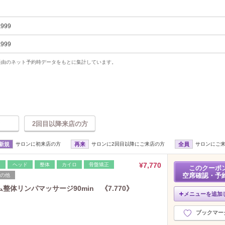
,999
,999
uty経由のネット予約時データをもとに集計しています。
2回目以降来店の方
新規
サロンに初来店の方
再来
サロンに2回目以降にご来店の方
全員
サロンにご
¥7,770
レ
ヘッド
整体
カイロ
骨盤矯正
このクーポ
空席確認・予
の他
整体リンパマッサージ90min 《7.770》
メニューを追加
ブックマー