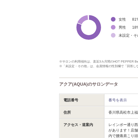
女性
81
男性
18
未設定・そ
※サロンの利用傾向は、直近3カ月間のHOT PEPPER 
※「未設定・その他」は、会員情報の性別欄で「回答し
アクア(AQUA)のサロンデータ
電話番号
番号を表示
住所
香川県高松市上福岡
アクセス・道案内
レインボー通り西
があります！店
内で腰痛肩こり頭