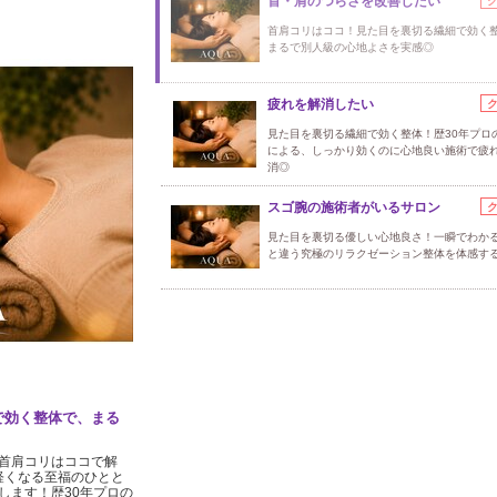
首・肩のつらさを改善したい
首肩コリはココ！見た目を裏切る繊細で効く
まるで別人級の心地よさを実感◎
疲れを解消したい
見た目を裏切る繊細で効く整体！歴30年プロ
による、しっかり効くのに心地良い施術で疲
消◎
スゴ腕の施術者がいるサロン
見た目を裏切る優しい心地良さ！一瞬でわか
と違う究極のリラクゼーション整体を体感する
で効く整体で、まる
首肩コリはココで解
軽くなる至福のひとと
します！歴30年プロの