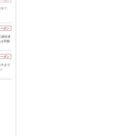
クーポン
整体で、
クーポン
の施術者
れを即解
クーポン
る今まで
♪