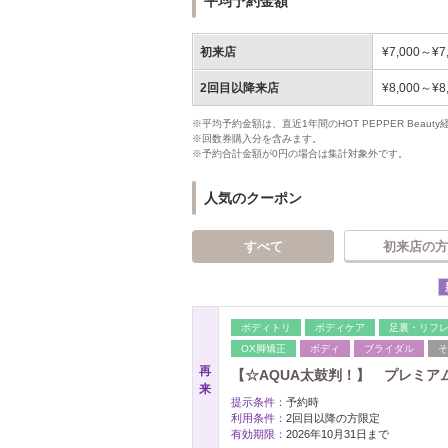
平均予約金額
初来店
¥7,000～¥7
2回目以降来店
¥8,000～¥8
※平均予約金額は、直近1年間のHOT PEPPER Bea
※回数券購入分を含みます。
※予約合計金額が0円の場合は集計対象外です。
人気のクーポン
すべて
初来店の方
ボディトリ
ボディケア
足裏・リフ
OX脚矯正
ボディ
ブライダル
そ
再
【☆AQUA太鼓判！】 プレミアム
来
提示条件：
予約時
利用条件：
2回目以降の方限定
有効期限：
2026年10月31日まで