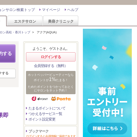
ョンサロン検索トップ
マイページ
ヘルプ
ン
エステサロン
美容クリニック
ロン高松・香川トップ
>
アクア(AQUA)
ようこそ、ゲストさん。
約する
ログインする
会員登録する（無料）
クする
ホットペッパービューティーなら
1%
ポイントが
たまる！
ためたポイントをつかっておとく
にサロンをネット予約！
たまるポイントについて
つかえるサービス一覧
果即
ポイント設定変更
ブックマーク
ログインすると会員情報に保存できます