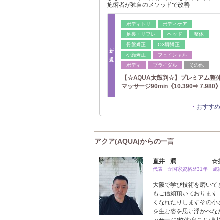
施術者が独自のメソッドで改善
ボディトリ
ボディケア
足裏・リフレ
ヘッド
整体
骨盤矯正
OX脚矯正
新
小顔矯正
フェイシャル
規
ボディ
ブライダル
その他
【☆AQUA太鼓判☆】プレミアム整
マッサージ90min《10.390⇒ 7.980
おすすめ
アクア(AQUA)からの一言
直井 潤 ☆揉みほ
代表 ☆国家資格歴31年 施
大阪で学び技術を磨いて
もご信頼頂いております
くなれたりしますその小
を生む姿を思い浮かべなが