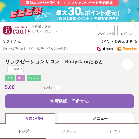
国内最大級の
サロン予約サイト
ブックマーク
ログイン
ゲストさん
ポイントを表示する
ポイントが1%たまる！
ポイントはサロン予約でつかえる！
リラクゼーションサロン BodyCareたると
MAP
ﾘﾗｸ
ｴｽﾃ
ﾘﾌﾚｯｼｭ
5.00
（39件）
空席確認・予約する
メニュー
サロン情報
トップ
スタッフ
口コミ