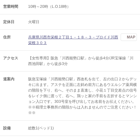
営業時間
10時～20時（L.O.18時）
定休日
火曜日
住所
兵庫県川西市栄根２丁目１－１８－３－ブロイド川西
MAP
栄根３０３
アクセス
【女性専用】阪急「川西能勢口駅」から徒歩4分/JR宝塚線「川
西池田駅」から徒歩3分
道案内
阪急宝塚線「川西能勢口駅」西改札を出て、左の出口２からデッ
キに出ます。アステを正面に左斜め前方にあるウエルシア薬局横
の階段を下り、右へ。そのまま直進し、小花１丁目交差点の信号
をレイク側に渡って、右へ。鶏ッと家の手前を左折するとマンシ
ョン入口です。303号室を呼び出してお名前をお伝えください。
※※税理士事務所の階段からは入れませんのでご注意ください！
※※
設備
総数1(ベッド1)