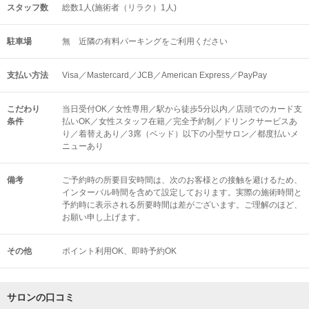
スタッフ数
総数1人(施術者（リラク）1人)
駐車場
無 近隣の有料パーキングをご利用ください
支払い方法
Visa／Mastercard／JCB／American Express／PayPay
こだわり
当日受付OK／女性専用／駅から徒歩5分以内／店頭でのカード支
条件
払いOK／女性スタッフ在籍／完全予約制／ドリンクサービスあ
り／着替えあり／3席（ベッド）以下の小型サロン／都度払いメ
ニューあり
備考
ご予約時の所要目安時間は、次のお客様との接触を避けるため、
インターバル時間を含めて設定しております。実際の施術時間と
予約時に表示される所要時間は差がございます。ご理解のほど、
お願い申し上げます。
その他
ポイント利用OK
即時予約OK
サロンの口コミ