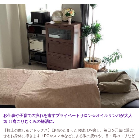
お仕事や子育ての疲れを癒すプライベートサロン☆オイルリンパが大人
気！!肩こりむくみの解消に♪
【極上の癒し＆デトックス】日頃のたまったお疲れを癒し、毎日を元気に過ご
せるお身体に導きます！PCやスマホなどによる眼の疲れや、首・肩のコリなど