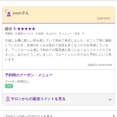
サロンPick Up
yuyuさん
（女性/50代）
総合
5
★
★
★
★
★
雰囲気：
5
接客サービス：
5
技術・仕上がり：
5
メニュー・料金：
5
引越しを機に新しい所を探していて初めて来店しました。すごく丁寧に施術
していただき、全身のむくみも取れて血流も良くなったのを実感していま
す。アットホームな感じで初めての緊張感も直ぐになくなりリラックスでき
ました。ありがとうございました。リピートしたいのでまた予約したいと思
います。
[投稿日] 2025/04/08
予約時のクーポン・メニュー
クーポン利用なし
ﾘﾗｸ
サロンからの返信コメントを見る
このサロンのすべての口コミを見る