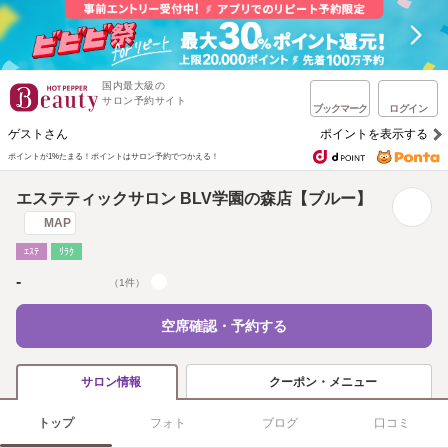
国内最大級の
サロン予約サイト
ブックマーク
ログイン
ゲストさん
ポイントを表示する
ポイントが1%たまる！
ポイントはサロン予約でつかえる！
エステティックサロン BLV学園の森店【ブルー】
MAP
ｴｽﾃ
ﾘﾗｸ
-
（1件）
空席確認・予約する
クーポン・メニュー
サロン情報
トップ
フォト
ブログ
口コミ