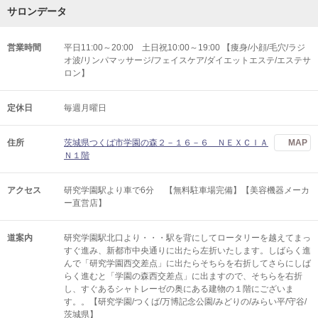
サロンデータ
営業時間
平日11:00～20:00 土日祝10:00～19:00 【痩身/小顔/毛穴/ラジ
オ波/リンパマッサージ/フェイスケア/ダイエットエステ/エステサ
ロン】
定休日
毎週月曜日
住所
茨城県つくば市学園の森２－１６－６ ＮＥＸＣＩＡ
MAP
Ｎ１階
アクセス
研究学園駅より車で6分 【無料駐車場完備】【美容機器メーカ
ー直営店】
道案内
研究学園駅北口より・・・駅を背にしてロータリーを越えてまっ
すぐ進み、新都市中央通りに出たら左折いたします。しばらく進
んで「研究学園西交差点」に出たらそちらを右折してさらにしば
らく進むと「学園の森西交差点」に出ますので、そちらを右折
し、すぐあるシャトレーゼの奥にある建物の１階にございま
す。。【研究学園/つくば/万博記念公園/みどりの/みらい平/守谷/
茨城県】