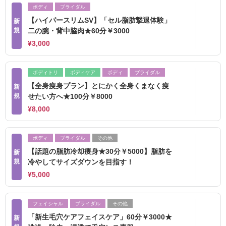
ボディ
ブライダル
【ハイパースリムSV】「セル脂肪撃退体験」
新
規
二の腕・背中脇肉★60分￥3000
¥3,000
ボディトリ
ボディケア
ボディ
ブライダル
【全身痩身プラン】とにかく全身くまなく痩
新
規
せたい方へ★100分￥8000
¥8,000
ボディ
ブライダル
その他
【話題の脂肪冷却痩身★30分￥5000】脂肪を
新
規
冷やしてサイズダウンを目指す！
¥5,000
フェイシャル
ブライダル
その他
「新生毛穴ケアフェイスケア」60分￥3000★
新