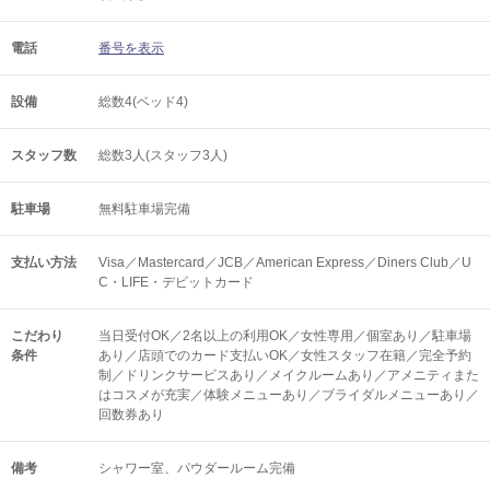
電話
番号を表示
設備
総数4(ベッド4)
スタッフ数
総数3人(スタッフ3人)
駐車場
無料駐車場完備
支払い方法
Visa／Mastercard／JCB／American Express／Diners Club／U
C・LIFE・デビットカード
こだわり
当日受付OK／2名以上の利用OK／女性専用／個室あり／駐車場
条件
あり／店頭でのカード支払いOK／女性スタッフ在籍／完全予約
制／ドリンクサービスあり／メイクルームあり／アメニティまた
はコスメが充実／体験メニューあり／ブライダルメニューあり／
回数券あり
備考
シャワー室、パウダールーム完備