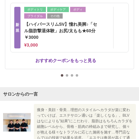
ボディトリ
ボディケア
ボディ
ブライダル
その他
【ハイパースリムSV】憧れ美脚♪「セ
新
規
ル脂肪撃退体験」お尻/太もも★60分
￥3000
¥3,000
おすすめクーポンをもっと見る
サロンからの一言
痩身・美顔・骨美…理想のスタイルへカラダが楽に変わ
っていけば、エステサロン通いは「楽しくなる」。BLV
はなによりも"結果"にこだわり、脂肪はもちろんカラダを
細胞レベルから、骨格・筋肉の枠組みまで研究し、個々
が抱える様々なトラブルに応じた施術を施す…専門店な
らではの技術で結果を追求。「エステは敷居が高くて通