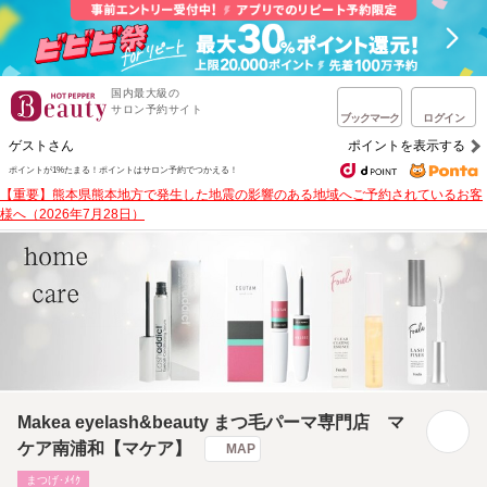
国内最大級の
サロン予約サイト
ブックマーク
ログイン
ゲストさん
ポイントを表示する
ポイントが1%たまる！
ポイントはサロン予約でつかえる！
【重要】熊本県熊本地方で発生した地震の影響のある地域へご予約されているお客
様へ（2026年7月28日）
Makea eyelash&beauty まつ毛パーマ専門店 マ
ケア南浦和【マケア】
MAP
まつげ･ﾒｲｸ