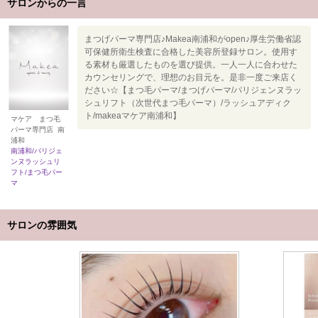
サロンからの一言
まつげパーマ専門店♪Makea南浦和がopen♪厚生労働省認
可保健所衛生検査に合格した美容所登録サロン。使用す
る素材も厳選したものを選び提供。一人一人に合わせた
カウンセリングで、理想のお目元を。是非一度ご来店く
ださい☆【まつ毛パーマ/まつげパーマ/パリジェンヌラッ
シュリフト（次世代まつ毛パーマ）/ラッシュアディク
ト/makeaマケア南浦和】
マケア まつ毛
パーマ専門店 南
浦和
南浦和/パリジェ
ンヌラッシュリ
フト/まつ毛パー
マ
サロンの雰囲気