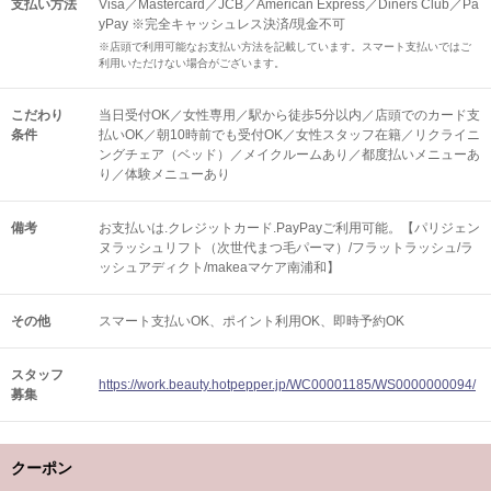
支払い方法
Visa／Mastercard／JCB／American Express／Diners Club／Pa
yPay ※完全キャッシュレス決済/現金不可
※店頭で利用可能なお支払い方法を記載しています。スマート支払いではご
利用いただけない場合がございます。
こだわり
当日受付OK／女性専用／駅から徒歩5分以内／店頭でのカード支
条件
払いOK／朝10時前でも受付OK／女性スタッフ在籍／リクライニ
ングチェア（ベッド）／メイクルームあり／都度払いメニューあ
り／体験メニューあり
備考
お支払いは.クレジットカード.PayPayご利用可能。【パリジェン
ヌラッシュリフト（次世代まつ毛パーマ）/フラットラッシュ/ラ
ッシュアディクト/makeaマケア南浦和】
その他
スマート支払いOK
ポイント利用OK
即時予約OK
スタッフ
https://work.beauty.hotpepper.jp/WC00001185/WS0000000094/
募集
クーポン