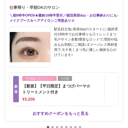
仕事帰り・早朝OKのサロン
＼朝9時半OPEN★最終18時半受付／朝活美容day・お仕事終わりにも♪
メイクブース＆ヘアアイロンご用意あり☆
駅近好立地♪美容dayのスタートに♪最終受
付18時半でお仕事帰りも◎トレンドまつ
毛デザイン多数!豊富なロッドで,理想や悩
みもお気軽にご相談♪ダメージレス商材使
用で,モチ良くまつ毛に優しい施術を心が
けています♪
その他まつげメニュー
その他
【新規】【平日限定】まつげパーマ☆
新
規
トリートメント付き
¥3,200
おすすめクーポンをもっと見る