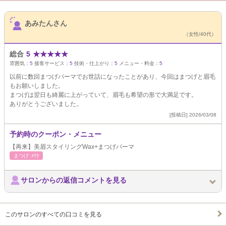
サロンPick Up
あみたんさん
（女性/40代）
総合
5
★
★
★
★
★
雰囲気：
5
接客サービス：
5
技術・仕上がり：
5
メニュー・料金：
5
以前に数回まつげパーマでお世話になったことがあり、今回はまつげと眉毛
もお願いしました。
まつげは翌日も綺麗に上がっていて、眉毛も希望の形で大満足です。
ありがとうございました。
[投稿日] 2026/03/08
予約時のクーポン・メニュー
【再来】美眉スタイリングWax+まつげパーマ
まつげ･ﾒｲｸ
サロンからの返信コメントを見る
このサロンのすべての口コミを見る