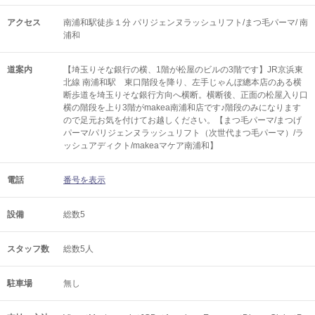
アクセス
南浦和駅徒歩１分 パリジェンヌラッシュリフト/まつ毛パーマ/ 南
浦和
道案内
【埼玉りそな銀行の横、1階が松屋のビルの3階です】JR京浜東
北線 南浦和駅 東口階段を降り、左手じゃんぼ總本店のある横
断歩道を埼玉りそな銀行方向へ横断。横断後、正面の松屋入り口
横の階段を上り3階がmakea南浦和店です♪階段のみになります
ので足元お気を付けてお越しください。【まつ毛パーマ/まつげ
パーマ/パリジェンヌラッシュリフト（次世代まつ毛パーマ）/ラ
ッシュアディクト/makeaマケア南浦和】
電話
番号を表示
設備
総数5
スタッフ数
総数5人
駐車場
無し