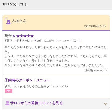
サロンの口コミ
サロンPick Up
ふあさん
（女性/40代/会社員）
総合
5
★
★
★
★
★
雰囲気：
5
接客サービス：
5
技術・仕上がり：
5
メニュー・料金：
5
場所も分かりやすく、可愛いわんちゃんがお迎えしてくれて癒しの空間でし
た。
以前通ってたサロンでは痛い思いをしていたのですが、こちらはとても丁寧
で痛いこともなく、安心してお任せできました。
細かい希望を臨機応変に対応してくださり、ありがとうございました(^^)
[投稿日] 2026/06/11
予約時のクーポン・メニュー
新規｜大人女性のための上品マグネットネイル
ﾈｲﾙ
サロンからの返信コメントを見る