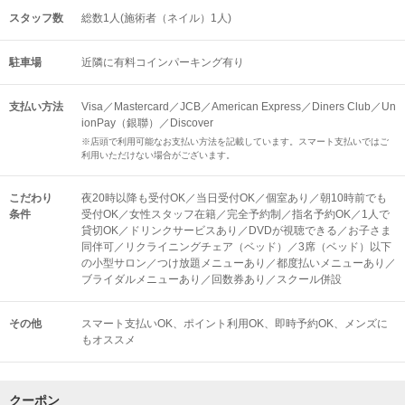
スタッフ数
総数1人(施術者（ネイル）1人)
駐車場
近隣に有料コインパーキング有り
支払い方法
Visa／Mastercard／JCB／American Express／Diners Club／Un
ionPay（銀聯）／Discover
※店頭で利用可能なお支払い方法を記載しています。スマート支払いではご
利用いただけない場合がございます。
こだわり
夜20時以降も受付OK／当日受付OK／個室あり／朝10時前でも
条件
受付OK／女性スタッフ在籍／完全予約制／指名予約OK／1人で
貸切OK／ドリンクサービスあり／DVDが視聴できる／お子さま
同伴可／リクライニングチェア（ベッド）／3席（ベッド）以下
の小型サロン／つけ放題メニューあり／都度払いメニューあり／
ブライダルメニューあり／回数券あり／スクール併設
その他
スマート支払いOK
ポイント利用OK
即時予約OK
メンズに
もオススメ
クーポン