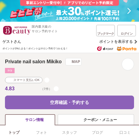
国内最大級の
サロン予約サイト
ブックマーク
ログイン
ゲストさん
ポイントを表示する
ポイントが1%たまる！
ポイントはサロン予約でつかえる！
Private nail salon Mikiko
MAP
ﾈｲﾙ
スマート支払いOK
4.83
（7件）
空席確認・予約する
クーポン・メニュー
サロン情報
トップ
フォト
スタッフ
ブログ
口コミ