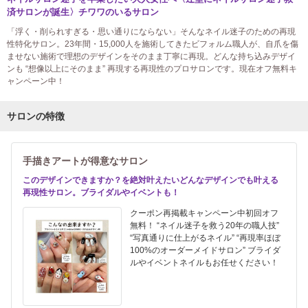
済サロンが誕生〉チワワのいるサロン
「浮く・削られすぎる・思い通りにならない」そんなネイル迷子のための再現
性特化サロン。23年間・15,000人を施術してきたビフォルム職人が、自爪を傷
ませない施術で理想のデザインをそのまま丁寧に再現。どんな持ち込みデザイ
ンも “想像以上にそのまま” 再現する再現性のプロサロンです。現在オフ無料キ
ャンペーン中！
サロンの特徴
手描きアートが得意なサロン
このデザインできますか？を絶対叶えたいどんなデザインでも叶える
再現性サロン。ブライダルやイベントも！
クーポン再掲載キャンペーン中初回オフ
無料！ “ネイル迷子を救う20年の職人技”
“写真通りに仕上がるネイル” “再現率ほぼ
100%のオーダーメイドサロン” ブライダ
ルやイベントネイルもお任せください！