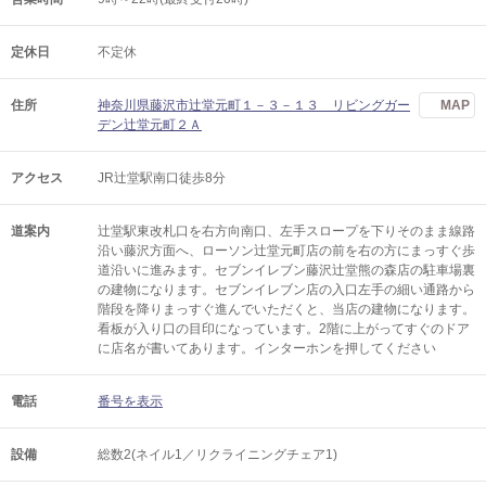
定休日
不定休
住所
神奈川県藤沢市辻堂元町１－３－１３ リビングガー
MAP
デン辻堂元町２Ａ
アクセス
JR辻堂駅南口徒歩8分
道案内
辻堂駅東改札口を右方向南口、左手スロープを下りそのまま線路
沿い藤沢方面へ、ローソン辻堂元町店の前を右の方にまっすぐ歩
道沿いに進みます。セブンイレブン藤沢辻堂熊の森店の駐車場裏
の建物になります。セブンイレブン店の入口左手の細い通路から
階段を降りまっすぐ進んでいただくと、当店の建物になります。
看板が入り口の目印になっています。2階に上がってすぐのドア
に店名が書いてあります。インターホンを押してください
電話
番号を表示
設備
総数2(ネイル1／リクライニングチェア1)