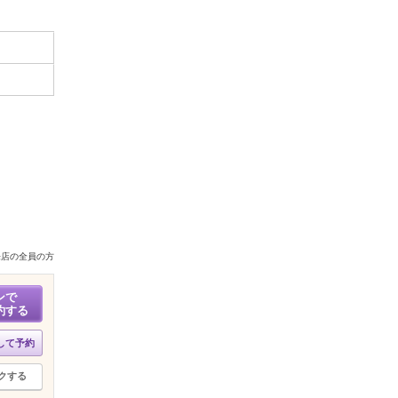
来店の全員の方
ンで
約する
して予約
クする