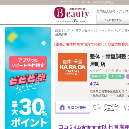
カラダファクトリー サンモール広島紙屋町店
国内最大級のヘアサロ
ヘアサロン
総合トップ
>
リラクゼーション・マッサージサロン検
紙屋町店
【重要】熊本県熊本地方で発生した地震の影響のあ
整体・骨盤調整 
屋町店
セイタイ・コツバンチョウセ
4.74
（6
広島県広島市中区紙屋町２‐２
「紙屋町西駅」・「本通駅」
クーポン
サロン情報
メニュー
口コミ4.5★★★★以上!首