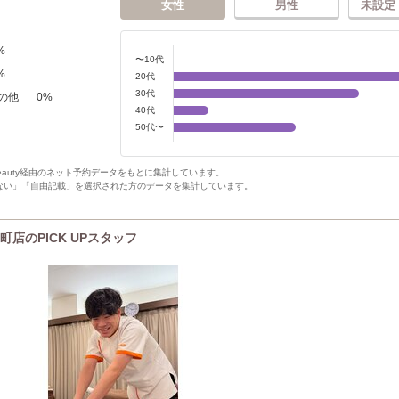
女性
男性
未設定
%
〜10代
%
20代
30代
の他
0
%
40代
50代〜
Beauty経由のネット予約データをもとに集計しています。
ない」「自由記載」を選択された方のデータを集計しています。
店のPICK UPスタッフ