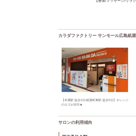
【整体/マッサージ/リラ
カラダファクトリー サンモール広島紙
【本通駅 徒歩3分/紙屋町東駅 徒歩5分】オレンジ
のロゴが目印★
サロンの利用傾向