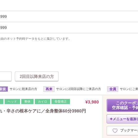
,999
,999
uty経由のネット予約時データをもとに集計しています。
2回目以降来店の方
新規
サロンに初来店の方
再来
サロンに2回目以降にご来店の方
全員
サロンにご
¥3,980
レ
ヘッド
整体
カイロ
骨盤矯正
このクーポ
空席確認・予
・辛さの根本ケアに／全身整体60分3980円
メニューを追加
ブックマー