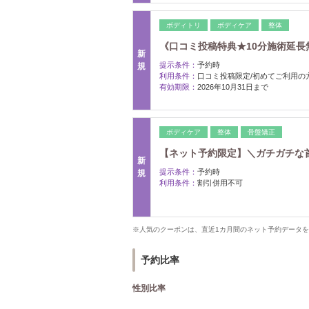
ボディトリ
ボディケア
整体
《口コミ投稿特典★10分施術延長
新
提示条件：
予約時
規
利用条件：
口コミ投稿限定/初めてご利用の
有効期限：
2026年10月31日まで
ボディケア
整体
骨盤矯正
【ネット予約限定】＼ガチガチな首
新
提示条件：
予約時
規
利用条件：
割引併用不可
※人気のクーポンは、直近1カ月間のネット予約データ
予約比率
性別比率