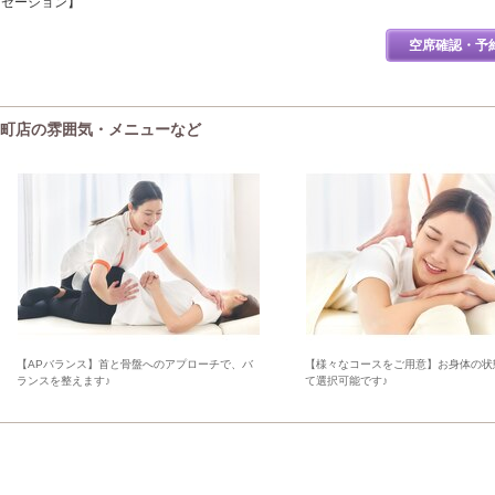
クゼーション】
空席確認・予
屋町店の雰囲気・メニューなど
【APバランス】首と骨盤へのアプローチで、バ
【様々なコースをご用意】お身体の状
ランスを整えます♪
て選択可能です♪