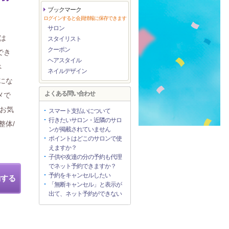
ブックマーク
ログインすると会員情報に保存できます
サロン
は
スタイリスト
クーポン
でき
ヘアスタイル
べ
ネイルデザイン
にな
よくある問い合わせ
メで
!お気
スマート支払いについて
行きたいサロン・近隣のサロ
整体/
ンが掲載されていません
ポイントはどこのサロンで使
えますか？
子供や友達の分の予約も代理
でネット予約できますか？
予約をキャンセルしたい
約する
「無断キャンセル」と表示が
出て、ネット予約ができない