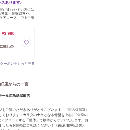
スあります♪
肩が疲れやすい方には
の整体・骨盤調整や、
ケアコース』で上半身
¥3,980
痛に癒しの
クーポンをもっと見る
屋町店からの一言
モール広島紙屋町店
ジをご覧いただきありがとうございます。『街の保健室』
しております！カラダの土台となる骨盤を中心に "全身の
肉" にアプローチする「整体」で根本からケアいたします。お
したらお気軽にご相談ください！《首/肩/腰/脚/足裏》