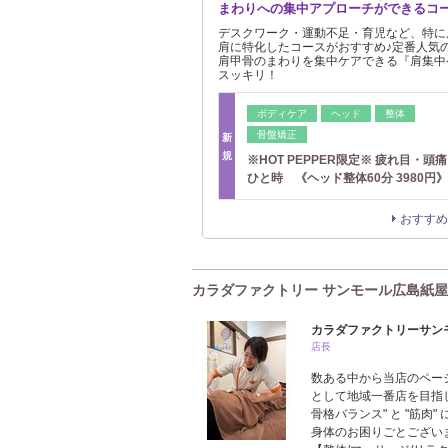
まわりへの集中アプローチができるコー
デスクワーク・運動不足・育児など、特に
肩に特化したコースがおすすめ♪定番人気
肩甲骨のまわりを集中ケアできる『肩集中
スッキリ！
ボディケア
ヘッド
整体
骨盤矯正
新
規
※HOT PEPPER限定※ 疲れ目・頭
ひと時 《ヘッド整体60分 3980円》
おすすめ
カラダファクトリー サンモール広島紙
カラダファクトリーサン
店長
数ある中から当店のペー
として地域一番店を目指
骨格バランス" と "筋
身体のお困りごとございま