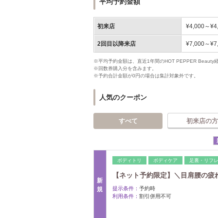
平均予約金額
初来店
¥4,000～¥4
2回目以降来店
¥7,000～¥7
※平均予約金額は、直近1年間のHOT PEPPER Bea
※回数券購入分を含みます。
※予約合計金額が0円の場合は集計対象外です。
人気のクーポン
すべて
初来店の方
ボディトリ
ボディケア
足裏・リフ
【ネット予約限定】＼目肩腰の疲れ
新
提示条件：
予約時
規
利用条件：
割引併用不可