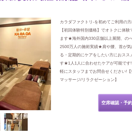
カラダファクトリ-を初めてご利用の方
【初回体験特別価格】でオトクに体験
ます★海外国内330店舗以上展開、の
2500万人の施術実績★肩や腰、首が気
る・定期的にケアをしたい方におスス
す★1人1人に合わせたケアが可能です
軽にスタッフまでお問合せください!【
マッサージ/リラクゼーション】
空席確認・予