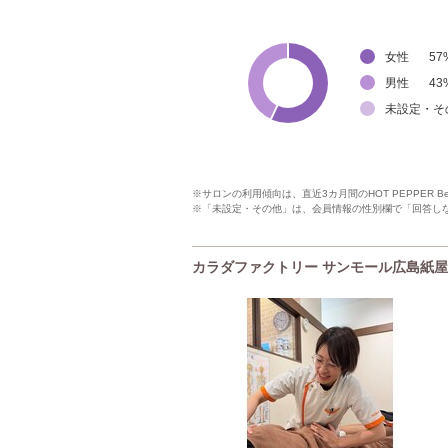
女性
57
男性
43
未設定・そ
※サロンの利用傾向は、直近3カ月間のHOT PEPPER 
※「未設定・その他」は、会員情報の性別欄で「回答し
カラダファクトリー サンモール広島紙屋町