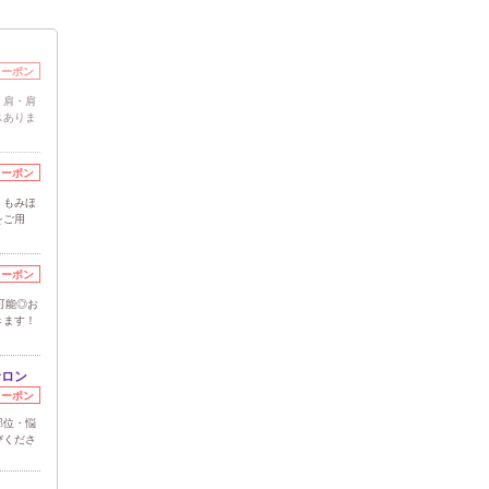
クーポン
・肩・肩
スありま
クーポン
・もみほ
をご用
クーポン
可能◎お
きます！
サロン
クーポン
部位・悩
びくださ