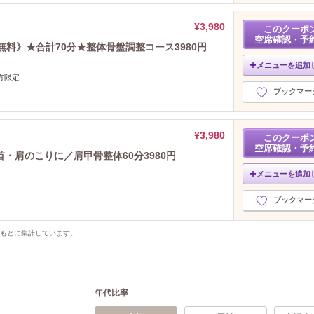
¥3,980
このクーポ
空席確認・予
無料》★合計70分★整体骨盤調整コース3980円
メニューを追加
方限定
ブックマー
¥3,980
このクーポ
空席確認・予
・肩のこりに／肩甲骨整体60分3980円
メニューを追加
ブックマー
をもとに集計しています。
年代比率