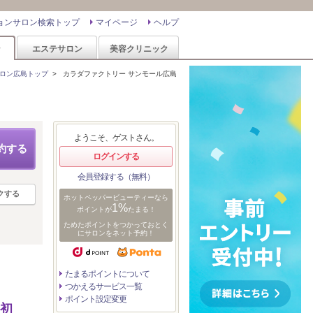
ョンサロン検索トップ
マイページ
ヘルプ
ン
エステサロン
美容クリニック
ロン広島トップ
>
カラダファクトリー サンモール広島
ようこそ、ゲストさん。
約する
ログインする
会員登録する（無料）
クする
ホットペッパービューティーなら
1%
ポイントが
たまる！
ためたポイントをつかっておとく
にサロンをネット予約！
たまるポイントについて
つかえるサービス一覧
ポイント設定変更
】初