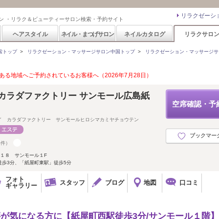
リラクゼーシ
ン ・リラク＆ビューティーサロン検索・予約サイト
ヘアスタイル
ネイル・まつげサロン
ネイルカタログ
リラクサロ
索トップ
>
リラクゼーション・マッサージサロン中国トップ
>
リラクゼーション・マッサージサ
る地域へご予約されているお客様へ（2026年7月28日）
カラダファクトリー サンモール広島紙
空席確認・予
イ カラダファクトリー サンモールヒロシマカミヤチョウテン
ブックマー
4件）
‐１８ サンモール１F
徒歩3分、「紙屋町東駅」徒歩5分
フォト
スタッフ
ブログ
地図
口コミ
ギャラリー
肩腰が気になる方に【紙屋町西駅徒歩3分/サンモール１階