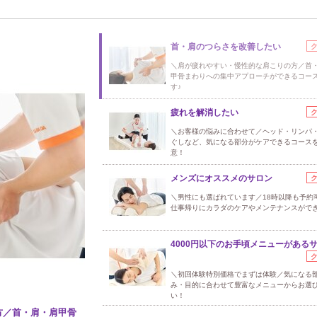
首・肩のつらさを改善したい
＼肩が疲れやすい・慢性的な肩こりの方／首
甲骨まわりへの集中アプローチができるコー
す♪
疲れを解消したい
＼お客様の悩みに合わせて／ヘッド・リンパ
ぐしなど、気になる部分がケアできるコース
意！
メンズにオススメのサロン
＼男性にも選ばれています／18時以降も予約
仕事帰りにカラダのケアやメンテナンスがで
4000円以下のお手頃メニューがある
＼初回体験特別価格でまずは体験／気になる
み・目的に合わせて豊富なメニューからお選
い！
方／首・肩・肩甲骨