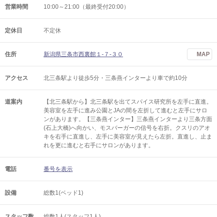
営業時間
10:00～21:00（最終受付20:00）
定休日
不定休
住所
新潟県三条市西裏館１-７-３０
MAP
アクセス
北三条駅より徒歩5分・三条燕インターより車で約10分
道案内
【北三条駅から】北三条駅を出てスパイス研究所を左手に直進。
美容室を左手に進み公園とJAの間を左折して進むと左手にサロ
ンがあります。【三条燕インター】三条燕インターより三条方面
(石上大橋)へ向かい、モスバーガーの信号を右折。クスリのアオ
キを右手に直進し、左手に美容室が見えたら左折。直進し、止ま
れを更に進むと右手にサロンがあります。
電話
番号を表示
設備
総数1(ベッド1)
スタッフ数
総数1人(スタッフ1人)