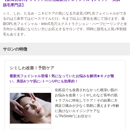
脱毛専門店】
シミ、しわ、たるみ・ニキビケアの気になる方必見♪OPL光フェイシャルができ
るのは三条市ではピースマイルだけ。今まで以上に変化を感じて頂けます。最
新OPL光フェイシャル・tete式毛穴エクストラクション・ハーブピーリングと全
方向から美肌になりたい方にお応えするサロンです。同時に脱毛も人気♪学割脱
毛もあります。
サロンの特徴
シミしわ改善！予防ケア
最新光フェイシャル登場！気になっていたお悩みを解消★キメが整
い、美肌&ツヤ肌に♪トーンUPにも効果的！
化粧品でも改善されなかった根深い肌の
お悩みを改善！シミやしわなど長年の肌
トラブルに特化してケア！その結果に大
満足◎痛みが少なく気軽に通えます♪年齢
に負けないエイジングケアな
ら”PeSmile”にお任せ☆