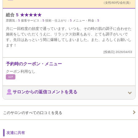
（女性/60代/会社員）
総合
5
★
★
★
★
★
雰囲気：
5
接客サービス：
5
技術・仕上がり：
5
メニュー・料金：
5
月に一回程度の頻度で通っています。いつも、その時の肌の調子に合わせた
施術をしていただくうえに、リラックス効果もあり、とても調子がいいで
す。先日はあっという間に爆睡してしまいました。また、よろしくお願いし
ます！
[投稿日] 2026/04/03
予約時のクーポン・メニュー
クーポン利用なし
ｴｽﾃ
サロンからの返信コメントを見る
このサロンのすべての口コミを見る
友達に共有