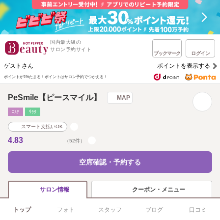
国内最大級の
サロン予約サイト
ブックマーク
ログイン
ゲストさん
ポイントを表示する
ポイントが1%たまる！
ポイントはサロン予約でつかえる！
PeSmile【ピースマイル】
MAP
ｴｽﾃ
ﾘﾗｸ
スマート支払いOK
4.83
（52件）
空席確認・予約する
クーポン・メニュー
サロン情報
トップ
フォト
スタッフ
ブログ
口コミ