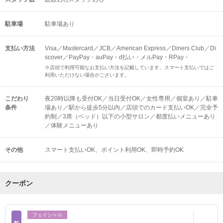
駐車場
駐車場あり
支払い方法
Visa／Mastercard／JCB／American Express／Diners Club／Di
scover／PayPay・auPay・d払い・メルPay・RPay・
※店頭で利用可能なお支払い方法を記載しています。スマート支払いではご
利用いただけない場合がございます。
こだわり
夜20時以降も受付OK／当日受付OK／女性専用／個室あり／駐車
条件
場あり／駅から徒歩5分以内／店頭でのカード支払いOK／完全予
約制／3席（ベッド）以下の小型サロン／都度払いメニューあり
／体験メニューあり
その他
スマート支払いOK
ポイント利用OK
即時予約OK
クーポン
フェイシャル