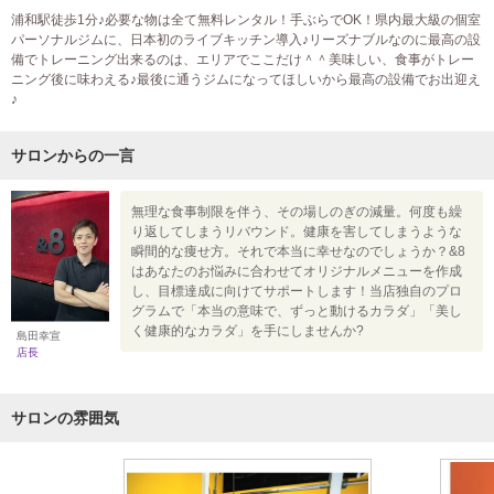
浦和駅徒歩1分♪必要な物は全て無料レンタル！手ぶらでOK！県内最大級の個室
パーソナルジムに、日本初のライブキッチン導入♪リーズナブルなのに最高の設
備でトレーニング出来るのは、エリアでここだけ＾＾美味しい、食事がトレー
ニング後に味わえる♪最後に通うジムになってほしいから最高の設備でお出迎え
♪
サロンからの一言
無理な食事制限を伴う、その場しのぎの減量。何度も繰
り返してしまうリバウンド。健康を害してしまうような
瞬間的な痩せ方。それで本当に幸せなのでしょうか？&8
はあなたのお悩みに合わせてオリジナルメニューを作成
し、目標達成に向けてサポートします！当店独自のプロ
グラムで「本当の意味で、ずっと動けるカラダ」「美し
く健康的なカラダ」を手にしませんか?
島田幸宣
店長
サロンの雰囲気