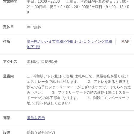
営業時間
平日：10:00～22:00 土曜日、次の日が休みの祝日：9：00～
21：00日曜、祝日：9：00～20：00第2土曜日：9：00～13：0
0
定休日
年中無休
住所
埼玉県さいたま市浦和区仲町１-１-１０ウイング浦和
MAP
地下1階
アクセス
浦和駅北口徒歩1分
道案内
1、浦和駅アトレ北口(IC専用)改札を出て、蔦屋書店を通り抜け
エスカレータで地上に登ります。 2、アトレを出ると道路を
挟んで右手にファミリーマートがございますので、そちらへお進
み下さい。 3、ファミリーマートの隣の建物(1階にミスター
ドーナツ)の地下1階になります。 4、階段orエレベーターで
地下1階へお越しください♪
電話
番号を表示
設備
総数7(完全個室7)