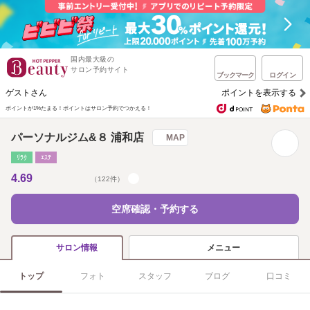
国内最大級の
サロン予約サイト
ブックマーク
ログイン
ゲストさん
ポイントを表示する
ポイントが1%たまる！
ポイントはサロン予約でつかえる！
パーソナルジム&８ 浦和店
MAP
ﾘﾗｸ
ｴｽﾃ
4.69
（122件）
空席確認・予約する
メニュー
サロン情報
トップ
フォト
スタッフ
ブログ
口コミ