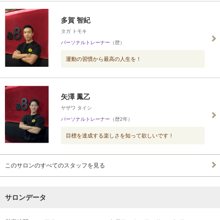
多賀 智紀
タガ トモキ
パーソナルトレーナー
（歴）
運動の習慣から最高の人生を！
矢澤 鳳乙
ヤザワ タイシ
パーソナルトレーナー
（歴2年）
目標を達成する楽しさを知って欲しいです！
このサロンのすべてのスタッフを見る
サロンデータ