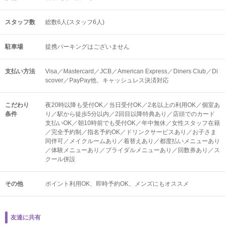
スタッフ数
総数6人(スタッフ6人)
駐車場
提携パーキングはございません
支払い方法
Visa／Mastercard／JCB／American Express／Diners Club／Di
scover／PayPay他、キャッシュレス決済対応
こだわり
夜20時以降も受付OK／当日受付OK／2名以上の利用OK／個室あ
条件
り／駅から徒歩5分以内／2回目以降特典あり／店頭でのカード
支払いOK／朝10時前でも受付OK／年中無休／女性スタッフ在籍
／完全予約制／指名予約OK／ドリンクサービスあり／お子さま
同伴可／メイクルームあり／着替えあり／都度払いメニューあり
／体験メニューあり／ブライダルメニューあり／回数券あり／ス
クール併設
その他
ポイント利用OK
即時予約OK
メンズにもオススメ
友達に共有