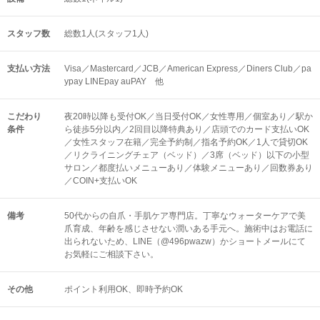
スタッフ数
総数1人(スタッフ1人)
支払い方法
Visa／Mastercard／JCB／American Express／Diners Club／pa
ypay LINEpay auPAY 他
こだわり
夜20時以降も受付OK／当日受付OK／女性専用／個室あり／駅か
条件
ら徒歩5分以内／2回目以降特典あり／店頭でのカード支払いOK
／女性スタッフ在籍／完全予約制／指名予約OK／1人で貸切OK
／リクライニングチェア（ベッド）／3席（ベッド）以下の小型
サロン／都度払いメニューあり／体験メニューあり／回数券あり
／COIN+支払いOK
備考
50代からの自爪・手肌ケア専門店。丁寧なウォーターケアで美
爪育成、年齢を感じさせない潤いある手元へ。施術中はお電話に
出られないため、LINE（@496pwazw）かショートメールにて
お気軽にご相談下さい。
その他
ポイント利用OK
即時予約OK