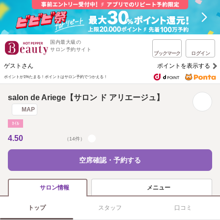
国内最大級の
サロン予約サイト
ブックマーク
ログイン
ゲストさん
ポイントを表示する
ポイントが1%たまる！
ポイントはサロン予約でつかえる！
salon de Ariege【サロン ド アリエージュ】
MAP
ﾈｲﾙ
4.50
（14件）
空席確認・予約する
メニュー
サロン情報
トップ
スタッフ
口コミ