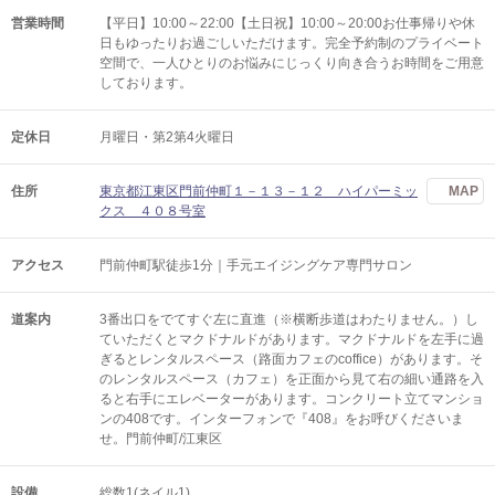
営業時間
【平日】10:00～22:00【土日祝】10:00～20:00お仕事帰りや休
日もゆったりお過ごしいただけます。完全予約制のプライベート
空間で、一人ひとりのお悩みにじっくり向き合うお時間をご用意
しております。
定休日
月曜日・第2第4火曜日
住所
東京都江東区門前仲町１－１３－１２ ハイパーミッ
MAP
クス ４０８号室
アクセス
門前仲町駅徒歩1分｜手元エイジングケア専門サロン
道案内
3番出口をでてすぐ左に直進（※横断歩道はわたりません。）し
ていただくとマクドナルドがあります。マクドナルドを左手に過
ぎるとレンタルスペース（路面カフェのcoffice）があります。そ
のレンタルスペース（カフェ）を正面から見て右の細い通路を入
ると右手にエレベーターがあります。コンクリート立てマンショ
ンの408です。インターフォンで『408』をお呼びくださいま
せ。門前仲町/江東区
設備
総数1(ネイル1)