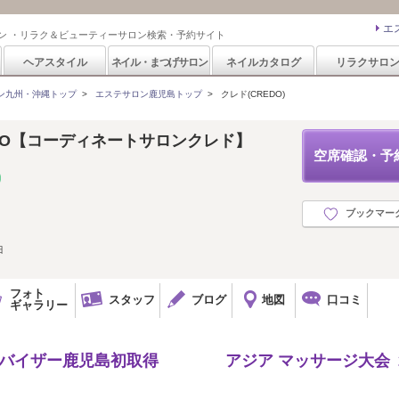
エ
ン ・リラク＆ビューティーサロン検索・予約サイト
ヘアスタイル
ネイル・まつげサロン
ネイルカタログ
リラクサロ
ン九州・沖縄トップ
>
エステサロン鹿児島トップ
>
クレド(CREDO)
CREDO【コーディネートサロンクレド】
空席確認・予
ブックマー
田
フォト
スタッフ
ブログ
地図
口コミ
ギャラリー
パーバイザー鹿児島初取得 アジア マッサージ大会 