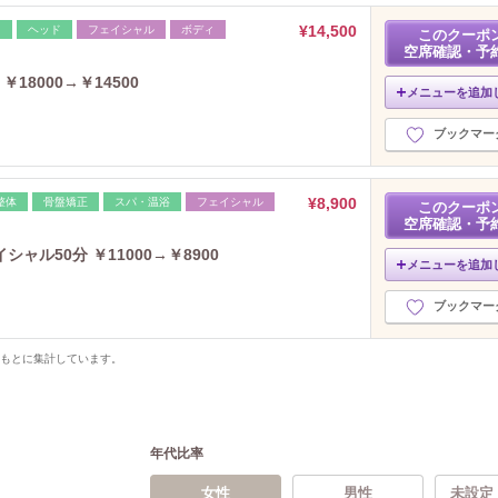
¥14,500
レ
ヘッド
フェイシャル
ボディ
このクーポ
空席確認・予
8000→￥14500
メニューを追加
ブックマー
¥8,900
整体
骨盤矯正
スパ・温浴
フェイシャル
このクーポ
空席確認・予
ル50分 ￥11000→￥8900
メニューを追加
ブックマー
をもとに集計しています。
年代比率
女性
男性
未設定