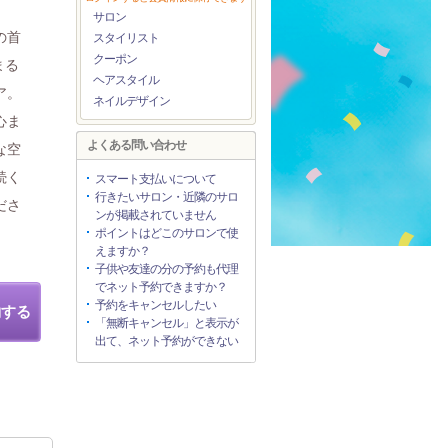
サロン
の首
スタイリスト
クーポン
まる
ヘアスタイル
ア。
ネイルデザイン
心ま
よくある問い合わせ
な空
続く
スマート支払いについて
行きたいサロン・近隣のサロ
ださ
ンが掲載されていません
ポイントはどこのサロンで使
えますか？
子供や友達の分の予約も代理
でネット予約できますか？
予約をキャンセルしたい
約する
「無断キャンセル」と表示が
出て、ネット予約ができない