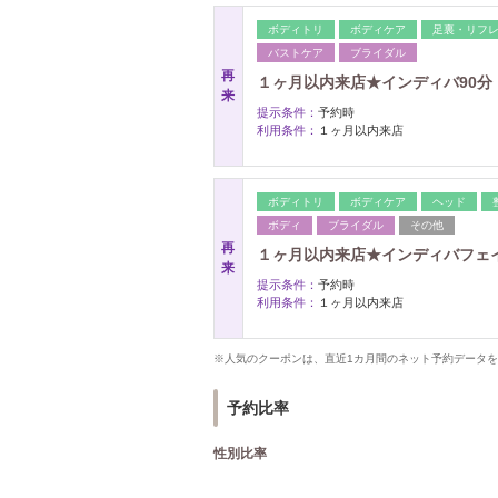
ボディトリ
ボディケア
足裏・リフ
バストケア
ブライダル
再
１ヶ月以内来店★インディバ90分 ￥1
来
提示条件：
予約時
利用条件：
１ヶ月以内来店
ボディトリ
ボディケア
ヘッド
ボディ
ブライダル
その他
再
１ヶ月以内来店★インディバフェイシャ
来
提示条件：
予約時
利用条件：
１ヶ月以内来店
※人気のクーポンは、直近1カ月間のネット予約データ
予約比率
性別比率