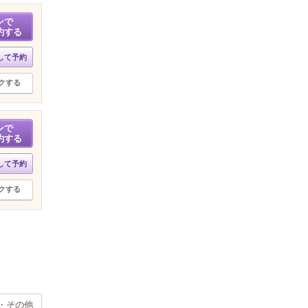
ンで
約する
して予約
クする
ンで
約する
して予約
クする
・その他