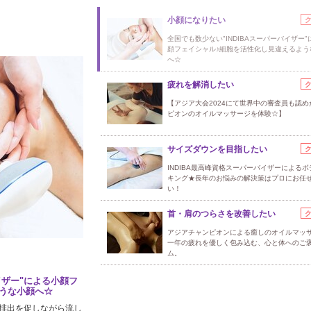
小顔になりたい
全国でも数少ない"INDIBAスーパーバイザー
顔フェイシャル♪細胞を活性化し見違えるよう
へ☆
疲れを解消したい
【アジア大会2024にて世界中の審査員も認め
ピオンのオイルマッサージを体験☆】
サイズダウンを目指したい
INDIBA最高峰資格スーパーバイザーによる
キング★長年のお悩みの解決策はプロにお任
い！
首・肩のつらさを改善したい
アジアチャンピオンによる癒しのオイルマッサ
一年の疲れを優しく包み込む、心と体へのご
ム。
イザー"による小顔フ
うな小顔へ☆
排出を促しながら流し