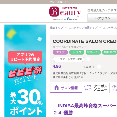
クレド(CREDO)
国内最大級のヘアサロ
ヘアサロン
総合トップ
>
エステサロン検索トップ
>
エステサロ
COORDINATE SALON 
コーディネートサロンクレド
スマート支払いOK
4.96
（114件）
鹿児島県鹿児島市西田２丁目１８－２５プリローズ西
鹿児島中央駅から徒歩3分
クーポン
サロン情報
メニュー
INDIBA最高峰資格スー
２４ 優勝