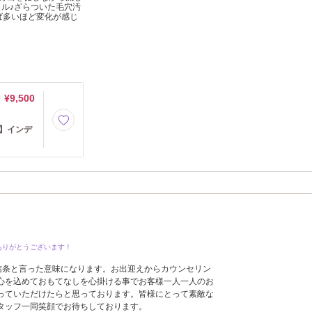
ャル♪ざらついた毛穴汚
ば多いほど変化が感じ
¥9,500
 】インデ
ありがとうございます！
、信条と言った意味になります。お出迎えからカウンセリン
心を込めておもてなしを心掛ける事でお客様一人一人のお
っていただけたらと思っております。皆様にとって素敵な
タッフ一同笑顔でお待ちしております。