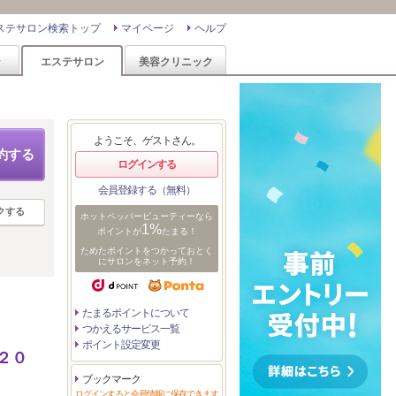
ステサロン検索トップ
マイページ
ヘルプ
ン
エステサロン
美容クリニック
ようこそ、ゲストさん。
約する
ログインする
会員登録する（無料）
クする
ホットペッパービューティーなら
1%
ポイントが
たまる！
ためたポイントをつかっておとく
にサロンをネット予約！
たまるポイントについて
つかえるサービス一覧
ポイント設定変更
２０
ブックマーク
ログインすると会員情報に保存できます