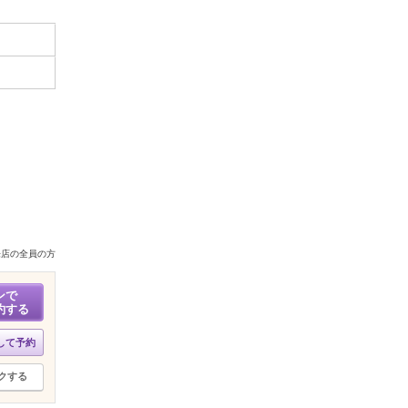
来店の全員の方
ンで
約する
して予約
クする