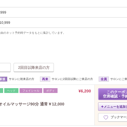
,999
10,999
uty経由のネット予約時データをもとに集計しています。
2回目以降来店の方
新規
サロンに初来店の方
再来
サロンに2回目以降にご来店の方
全員
サロンにご
¥6,200
レ
ヘッド
フェイシャル
ボディ
このクーポ
空席確認・予
ルマッサージ90分 通常￥12,000
メニューを追加
ブックマー