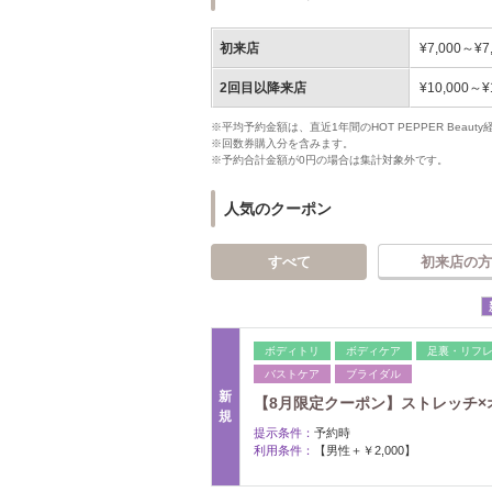
初来店
¥7,000～¥7
2回目以降来店
¥10,000～¥
※平均予約金額は、直近1年間のHOT PEPPER Bea
※回数券購入分を含みます。
※予約合計金額が0円の場合は集計対象外です。
人気のクーポン
すべて
初来店の方
ボディトリ
ボディケア
足裏・リフ
バストケア
ブライダル
新
【8月限定クーポン】ストレッチ×オイ
規
提示条件：
予約時
利用条件：
【男性＋￥2,000】