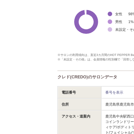
女性
98
男性
1
%
未設定・そ
※サロンの利用傾向は、直近3カ月間のHOT PEPPER 
※「未設定・その他」は、会員情報の性別欄で「回答し
クレド(CREDO)のサロンデータ
電話番号
番号を表示
住所
鹿児島県鹿児島
アクセス・道案内
鹿児島中央駅西
コインランドリー
ィケア/ボディト
ト/フェイシャル