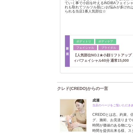
ていく事で小顔を叶えるINDIBAフェイシ
れも取れてツルツル肌に♪お悩みが多けれ
られる当店1番人気部位☆
ボディトリ
ボディケア
フェイシャル
ブライダル
新
規
【人気部位NO.1★小顔リフトアップ
ィバフェイシャル60分 通常15,000
クレド(CREDO)からの一言
成瀬
当店のページをご覧いただき
CREDOとは志、約束
グ、施術、お見送りまで
時間が価値のある物にな
時間を提供出来る様、ス