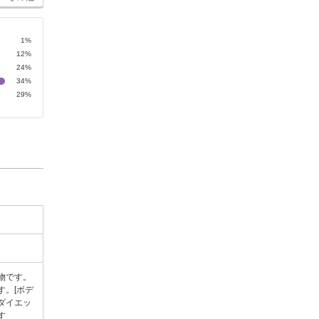
1%
12%
24%
34%
29%
物です。
。[ボデ
/ダイエッ
ます