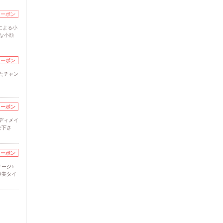
クーポン
"による小
な小顔
クーポン
たチャン
クーポン
ボディメイ
せ下さ
クーポン
ージ♪
褒美タイ