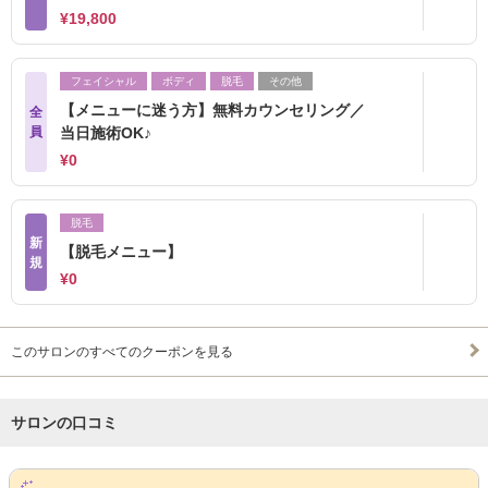
¥19,800
フェイシャル
ボディ
脱毛
その他
【メニューに迷う方】無料カウンセリング／
全
員
当日施術OK♪
¥0
脱毛
新
【脱毛メニュー】
規
¥0
このサロンのすべてのクーポンを見る
サロンの口コミ
サロンPick Up