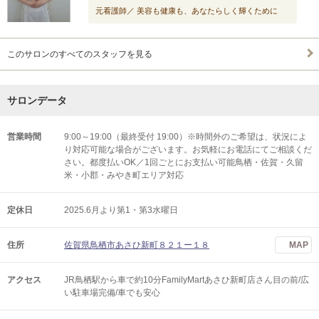
元看護師／ 美容も健康も、あなたらしく輝くために
このサロンのすべてのスタッフを見る
サロンデータ
営業時間
9:00～19:00（最終受付 19:00）※時間外のご希望は、状況によ
り対応可能な場合がございます。お気軽にお電話にてご相談くだ
さい。都度払いOK／1回ごとにお支払い可能鳥栖・佐賀・久留
米・小郡・みやき町エリア対応
定休日
2025.6月より第1・第3水曜日
住所
佐賀県鳥栖市あさひ新町８２１ー１８
MAP
アクセス
JR鳥栖駅から車で約10分FamilyMartあさひ新町店さん目の前/広
い駐車場完備/車でも安心