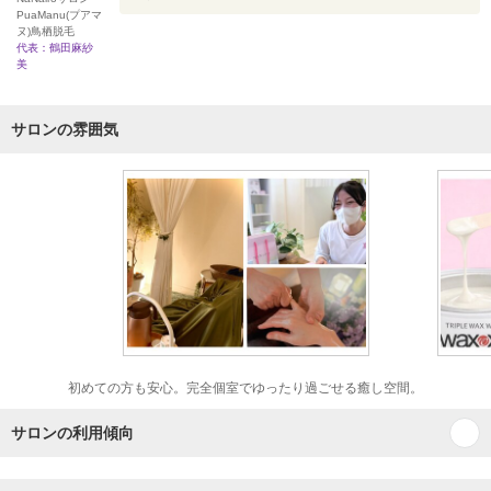
PuaManu(プアマ
ヌ)鳥栖脱毛
代表：鶴田麻紗
美
サロンの雰囲気
初めての方も安心。完全個室でゆったり過ごせる癒し空間。
サロンの利用傾向