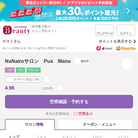
国内最大級の
サロン予約サイト
ブックマーク
ログイン
ゲストさん
ポイントを表示する
ポイントが1%たまる！
ポイントはサロン予約でつかえる！
NaNairoサロン Pua Manu
MAP
ｴｽﾃ
ﾘﾗｸ
ﾘﾌﾚｯｼｭ
スマート支払いOK
4.96
（131件）
空席確認・予約する
空席あり
本日の空席状況：
◯
クーポン・メニュー
サロン情報
トップ
フォト
スタッフ
ブログ
口コミ