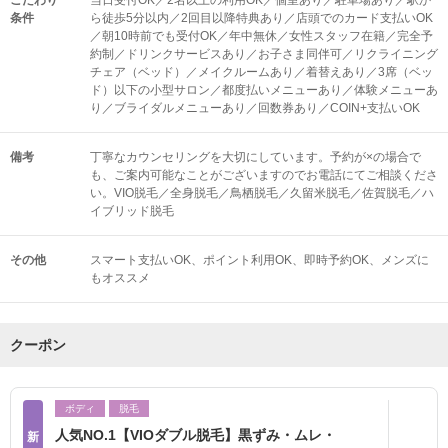
こだわり
当日受付OK／2名以上の利用OK／個室あり／駐車場あり／駅か
条件
ら徒歩5分以内／2回目以降特典あり／店頭でのカード支払いOK
／朝10時前でも受付OK／年中無休／女性スタッフ在籍／完全予
約制／ドリンクサービスあり／お子さま同伴可／リクライニング
チェア（ベッド）／メイクルームあり／着替えあり／3席（ベッ
ド）以下の小型サロン／都度払いメニューあり／体験メニューあ
り／ブライダルメニューあり／回数券あり／COIN+支払いOK
備考
丁寧なカウンセリングを大切にしています。予約が×の場合で
も、ご案内可能なことがございますのでお電話にてご相談くださ
い。VIO脱毛／全身脱毛／鳥栖脱毛／久留米脱毛／佐賀脱毛／ハ
イブリッド脱毛
その他
スマート支払いOK
ポイント利用OK
即時予約OK
メンズに
もオススメ
クーポン
ボディ
脱毛
人気NO.1【VIOダブル脱毛】黒ずみ・ムレ・
新