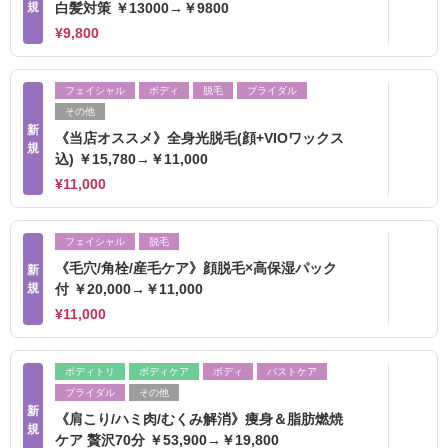
規
白髪対策 ￥13000→￥9800
¥9,800
フェイシャル
ボディ
脱毛
ブライダル
その他
新
《当店オススメ》全身光脱毛(顔+VIOワックス
規
込) ￥15,780→￥11,000
¥11,000
フェイシャル
脱毛
《毛穴/角栓/産毛ケア》顔脱毛×高保湿パック
新
規
付 ￥20,000→￥11,000
¥11,000
ボディトリ
ボディケア
ボディ
バストケア
ブライダル
その他
新
《肩こり/ハミ肉/むくみ解消》痩身＆脂肪燃焼
規
ケア 贅沢70分 ￥53,900→￥19,800