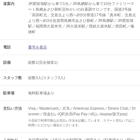
道案内
JR肥前旭駅から車で1分／JR鳥栖駅から車で10分ファミリーマ
ート鳥栖あさひ新町店向かいの白基調サロンです。国道3号線
「高田町北」交差点より西へ約5分県道17号線「真木町」交差点
より西へ約3分佐賀県鳥栖市あさひ新町／JR鳥栖駅／JR肥前旭
駅／福岡県久留米市／JR久留米駅／西鉄久留米駅／西田町／儀
徳町
電話
番号を表示
設備
総数1(完全個室1)
スタッフ数
総数3人(スタッフ3人)
駐車場
無料駐車場あり
支払い方法
Visa／Mastercard／JCB／American Express／Diners Club／Di
scover／現金払い/QR決済(Pay Pay / d払い/aupay/楽天pay)
※店頭で利用可能なお支払い方法を記載しています。スマート支払いではご
利用いただけない場合がございます。