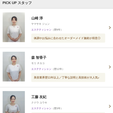
PICK UP スタッフ
山崎 淳
ヤマサキ ジュン
エステティシャン
（歴9年）
体調やお悩みに合わせたオーダーメイド施術が得意◎
森 智香子
モリ チカコ
エステティシャン
（歴12年）
美容業界歴11年以上／丁寧な説明と高技術が大人気♪
工藤 友紀
クドウ ユウキ
エステティシャン
（歴3年）