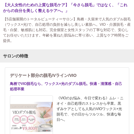
【大人女性のための上質な脱毛ケア】「今さら脱毛」ではなく、「これ
からの自分を美しく整えるケアへ。」
【5店舗展開のトータルビューティーサロン】鳥栖・久留米で人気のダブル脱毛
（ワックス×光)で、自己処理の負担を減らし美しい素肌へ。VIO・介護脱毛・産
毛・白髪、敏感肌にも対応。完全個室と女性スタッフの丁寧な対応で、安心し
てお任せいただけます。年齢を重ねた肌悩みに寄り添い、上質なケア時間をご
提供。
サロンの特徴
デリケート部分の脱毛/Vライン/VIO
鳥栖でVIO脱毛なら、ワックス×光のダブル脱毛。快適・清潔感・自己
処理卒業
《VIOのお悩み、今日で変わる》ムレ・ニ
オイ・自己処理のストレスから卒業。黒
ずみケアとしても人気のVIOワックス×光
脱毛で、その日からツルツル、快適な毎
日へ。