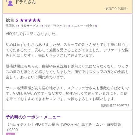
ドラミさん
（女性/40代/主婦）
総合
5
★
★
★
★
★
雰囲気：
5
接客サービス：
5
技術・仕上がり：
5
メニュー・料金：
5
VIO脱毛でお世話になりました。
初めは恥ずかしさもありましたが、スタッフの皆さんがとても丁寧に対応し
てくださるので、安心して施術を受けることができました。デリケートな悩
みも相談しやすく、毎回リラックスして通えています。
脱毛効果はもちろん、白髪や色素沈着も以前より気にならなくなり、ワック
スの痛みもほとんど感じなくなりました。施術中はスタッフの方との会話も
楽しく、あっという間に終わります。
サロンも清潔感があり居心地がよく、スタッフの皆さんも素敵な方ばかりで
す。VIO脱毛が初めてで不安な方や、恥ずかしくて迷っている方にも、自信
を持っておすすめできるサロンです。今後もよろしくお願いします。
[投稿日] 2026/07/29
予約時のクーポン・メニュー
【当店イチオシ】VIOダブル脱毛（WAX＋光）黒ずみ・ムレ・白髪対策
￥9800