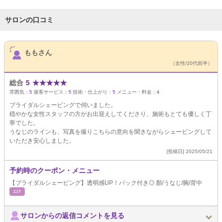
サロンの口コミ
サロンPick Up
ももさん
（女性/20代前半）
総合
5
★
★
★
★
★
雰囲気：
5
接客サービス：
5
技術・仕上がり：
5
メニュー・料金：
4
ブライダルシェービングで伺いました。
穏やかな女性スタッフの方がお出迎えしてくださり、施術もとても優しく丁
寧でした。
うなじのラインも、写真を撮りこちらの意向を聞きながらシェービングして
いただき安心しました。
[投稿日] 2025/05/21
予約時のクーポン・メニュー
【ブライダルシェービング】透明感UP！パック付き◎ 顏/うなじ/腕/背中
ｴｽﾃ
サロンからの返信コメントを見る