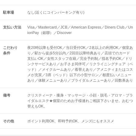
駐車場
なし(近くにコインパーキング有り)
支払い方法
Visa／Mastercard／JCB／American Express／Diners Club／Un
ionPay（銀聯）／Discover
こだわり
夜20時以降も受付OK／当日受付OK／2名以上の利用OK／個室あ
条件
り／駅から徒歩5分以内／2回目以降特典あり／店頭でのカード
支払いOK／女性スタッフ在籍／完全予約制／指名予約OK／ドリ
ンクサービスあり／お子さま同伴可／リクライニングチェア（ベ
ッド）／メイクルームあり／着替えあり／アメニティまたはコス
メが充実／3席（ベッド）以下の小型サロン／都度払いメニュー
あり／体験メニューあり／ブライダルメニューあり／回数券あり
備考
クリスティーナ・痩身・マッサージ・小顔・脱毛・アロマ・ブラ
イダルエステ★個室のためお子様連れご相談下さいませ。おむつ
替えもOK。
その他
ポイント利用OK
即時予約OK
メンズにもオススメ