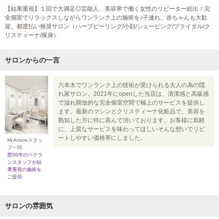
【結果重視】１回で大満足◎芸能人、美容界で働く女性のリピーター続出！完
全個室でリラックスしながらワンランク上の施術を♪子連れ、赤ちゃんも大歓
迎。都度払い推奨サロン（ハーブピーリング/小顔/シェービング/ブライダル/ク
リスティーナ/痩身）
サロンからの一言
六本木でワンランク上の技術が受けられる大人の為の隠
れ家サロン。2021年にopenした当店は、清潔感と高級感
で溢れ開放的な完全個室空間で極上のサービスを提供し
ます。最新のマシンとクリスティーナ化粧品で、美容を
熟知した方に特に喜んで頂いております。お客様に気軽
に、上質なサービスを味わってほしいそんな想いでリピ
ートしやすい価格帯にしました。
Mi Amoreスタッ
フ一同
歴20年のベテラ
ンスタッフが結
果重視の施術を
ご提供
サロンの雰囲気