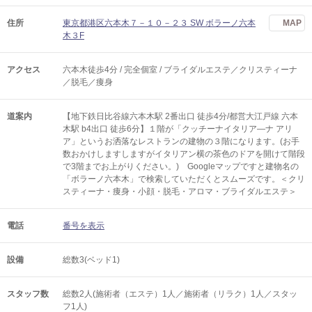
住所
東京都港区六本木７－１０－２３ SW ボラーノ六本
MAP
木３F
アクセス
六本木徒歩4分 / 完全個室 / ブライダルエステ／クリスティーナ
／脱毛／痩身
道案内
【地下鉄日比谷線六本木駅 2番出口 徒歩4分/都営大江戸線 六本
木駅 b4出口 徒歩6分】１階が「クッチーナイタリア―ナ アリ
ア」というお洒落なレストランの建物の３階になります。(お手
数おかけしますしますがイタリアン横の茶色のドアを開けて階段
で3階までお上がりください。) Googleマップですと建物名の
「ボラーノ六本木」で検索していただくとスムーズです。＜クリ
スティーナ・痩身・小顔・脱毛・アロマ・ブライダルエステ＞
電話
番号を表示
設備
総数3(ベッド1)
スタッフ数
総数2人(施術者（エステ）1人／施術者（リラク）1人／スタッ
フ1人)