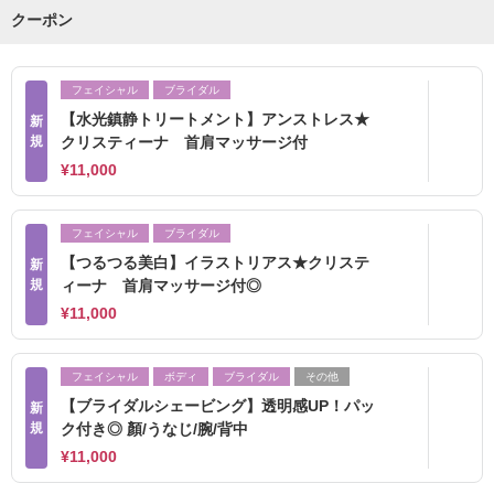
クーポン
フェイシャル
ブライダル
【水光鎮静トリートメント】アンストレス★
新
規
クリスティーナ 首肩マッサージ付
¥11,000
フェイシャル
ブライダル
【つるつる美白】イラストリアス★クリステ
新
規
ィーナ 首肩マッサージ付◎
¥11,000
フェイシャル
ボディ
ブライダル
その他
【ブライダルシェービング】透明感UP！パッ
新
規
ク付き◎ 顏/うなじ/腕/背中
¥11,000