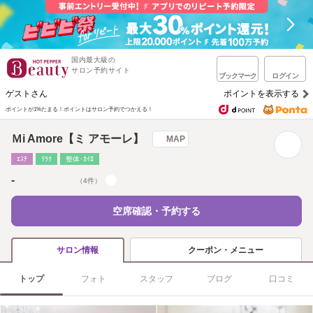
国内最大級の
サロン予約サイト
ブックマーク
ログイン
ゲストさん
ポイントを表示する
ポイントが1%たまる！
ポイントはサロン予約でつかえる！
Ｍi Amore【ミ アモーレ】
MAP
ｴｽﾃ
ﾘﾗｸ
整体･ｶｲﾛ
-
（4件）
空席確認・予約する
クーポン・メニュー
サロン情報
トップ
フォト
スタッフ
ブログ
口コミ