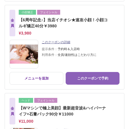
小顔矯正
フェイシャル
【6周年記念♪】当店イチオシ★速攻小顔！小顔コ
全
員
ルギ矯正40分￥3980
¥3,980
このクーポンの詳細
提示条件：
予約時＆入店時
利用条件：
全員/速効性はこだわり方に
メニューを追加
このクーポンで予約
ヘッド
フェイシャル
【Wマシンで極上美顔】最新超音波&ハイパーナ
全
員
イフ+石膏パック90分￥11000
¥11,000