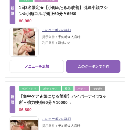
1日3名限定★【小顔&たるみ改善】引締小顔マシ
新
規
ン&小顔コルギ矯正60分￥6980
¥6,980
このクーポンの詳細
提示条件：
予約時＆入店時
利用条件：
新規の方
メニューを追加
このクーポンで予約
ボディトリ
ボディケア
整体
ボディ
その他
【集中ケア★気になる箇所】ハイパーナイフ2ヶ
新
規
所＋強力痩身60分￥10000→
¥6,800
このクーポンの詳細
提示条件：
予約時＆入店時