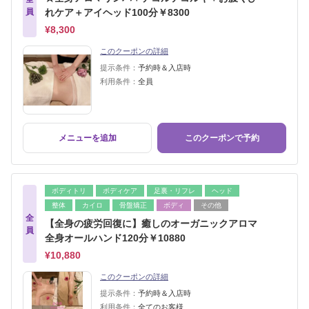
員
れケア＋アイヘッド100分￥8300
¥8,300
このクーポンの詳細
提示条件：
予約時＆入店時
利用条件：
全員
メニューを追加
このクーポンで予約
ボディトリ
ボディケア
足裏・リフレ
ヘッド
整体
カイロ
骨盤矯正
ボディ
その他
全
【全身の疲労回復に】癒しのオーガニックアロマ
員
全身オールハンド120分￥10880
¥10,880
このクーポンの詳細
提示条件：
予約時＆入店時
利用条件：
全てのお客様