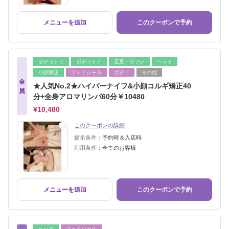
メニューを追加
このクーポンで予約
ボディトリ
ボディケア
足裏・リフレ
ヘッド
小顔矯正
フェイシャル
ボディ
その他
全
★人気No.2★ハイパーナイフ&小顔コルギ矯正40
員
分+全身アロマリンパ60分￥10480
¥10,480
このクーポンの詳細
提示条件：
予約時＆入店時
利用条件：
全てのお客様
メニューを追加
このクーポンで予約
ヘッド
フェイシャル