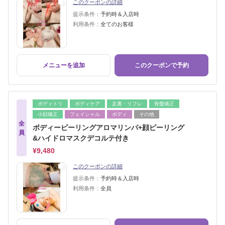
このクーポンの詳細
提示条件：
予約時＆入店時
利用条件：
全てのお客様
メニューを追加
このクーポンで予約
ボディトリ
ボディケア
足裏・リフレ
骨盤矯正
小顔矯正
フェイシャル
ボディ
その他
全
ボディーピーリングアロマリンパ+顔ピーリング
員
&ハイドロマスクデコルテ付き
¥9,480
このクーポンの詳細
提示条件：
予約時＆入店時
利用条件：
全員