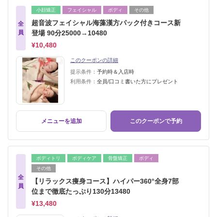
小顔矯正
フェイシャル
ボディ
その他
超音波フェイシャル海藻漢方パック付きコース新
全
員
登場 90分25000→10480
¥10,480
このクーポンの詳細
提示条件：
予約時＆入店時
利用条件：
全員/口コミ書いた方にプレゼント
メニューを追加
このクーポンで予約
ボディトリ
ボディケア
骨盤矯正
ボディ
その他
全
【リラックス痩身コース】ハイパー360°全身7部
員
位まで徹底たっぷり130分13480
¥13,480