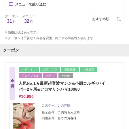
メニューで絞り込む
クーポン
メニュー
31
32
件
件
価格は税込表示です。
クーポンは予告なく内容を変更・終了する可能性があります。
クーポン
ボディトリ
ボディケア
骨盤矯正
小顔矯正
フェイシャル
ボディ
その他
全
人気No.1★最新超音波マシン&小顔コルギ+ハイ
員
パー2ヶ所&アロマリンパ￥10980
¥10,980
このクーポンの詳細
提示条件：
予約時＆入店時
利用条件：
全てのお客様