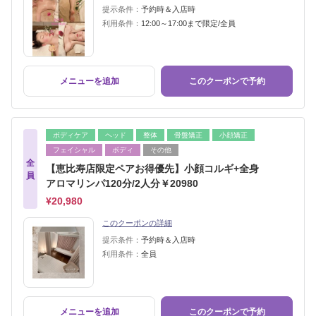
提示条件：
予約時＆入店時
利用条件：
12:00～17:00まで限定/全員
メニューを追加
このクーポンで予約
ボディケア
ヘッド
整体
骨盤矯正
小顔矯正
フェイシャル
ボディ
その他
全
【恵比寿店限定ペアお得優先】小顔コルギ+全身
員
アロマリンパ120分/2人分￥20980
¥20,980
このクーポンの詳細
提示条件：
予約時＆入店時
利用条件：
全員
メニューを追加
このクーポンで予約