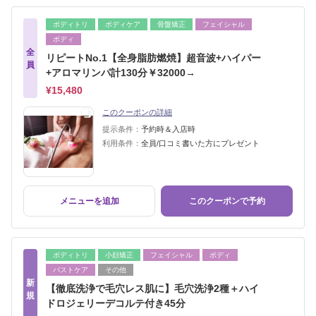
ボディトリ
ボディケア
骨盤矯正
フェイシャル
ボディ
全
リピートNo.1【全身脂肪燃焼】超音波+ハイパー
員
+アロマリンパ計130分￥32000→
¥15,480
このクーポンの詳細
提示条件：
予約時＆入店時
利用条件：
全員/口コミ書いた方にプレゼント
メニューを追加
このクーポンで予約
ボディトリ
小顔矯正
フェイシャル
ボディ
バストケア
その他
新
【徹底洗浄で毛穴レス肌に】毛穴洗浄2種＋ハイ
規
ドロジェリーデコルテ付き45分