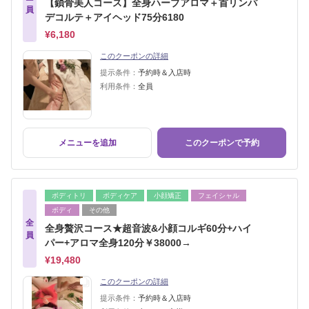
【鎖骨美人コース】全身ハーブアロマ＋首リンパ
員
デコルテ＋アイヘッド75分6180
¥6,180
このクーポンの詳細
提示条件：
予約時＆入店時
利用条件：
全員
メニューを追加
このクーポンで予約
ボディトリ
ボディケア
小顔矯正
フェイシャル
ボディ
その他
全
全身贅沢コース★超音波&小顔コルギ60分+ハイ
員
パー+アロマ全身120分￥38000→
¥19,480
このクーポンの詳細
提示条件：
予約時＆入店時