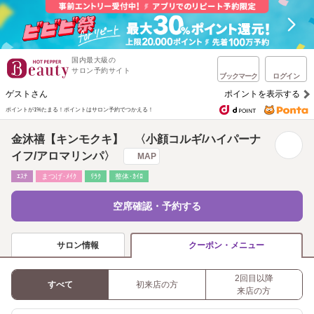
国内最大級の
サロン予約サイト
ブックマーク
ログイン
ゲストさん
ポイントを表示する
ポイントが1%たまる！
ポイントはサロン予約でつかえる！
金沐禧【キンモクキ】 〈小顔コルギ/ハイパーナ
イフ/アロマリンパ〉
MAP
ｴｽﾃ
まつげ･ﾒｲｸ
ﾘﾗｸ
整体･ｶｲﾛ
空席確認・予約する
サロン情報
クーポン・メニュー
2回目以降
すべて
初来店の方
来店の方