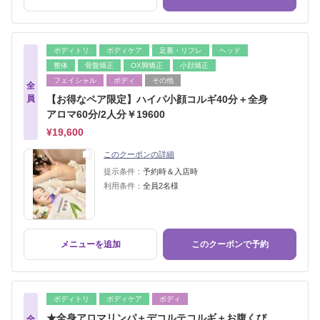
ボディトリ
ボディケア
足裏・リフレ
ヘッド
整体
骨盤矯正
OX脚矯正
小顔矯正
フェイシャル
ボディ
その他
全
員
【お得なペア限定】ハイパ小顔コルギ40分＋全身
アロマ60分/2人分￥19600
¥19,600
このクーポンの詳細
提示条件：
予約時＆入店時
利用条件：
全員2名様
メニューを追加
このクーポンで予約
ボディトリ
ボディケア
ボディ
★全身アロマリンパ＋デコルテコルギ＋お腹くび
全