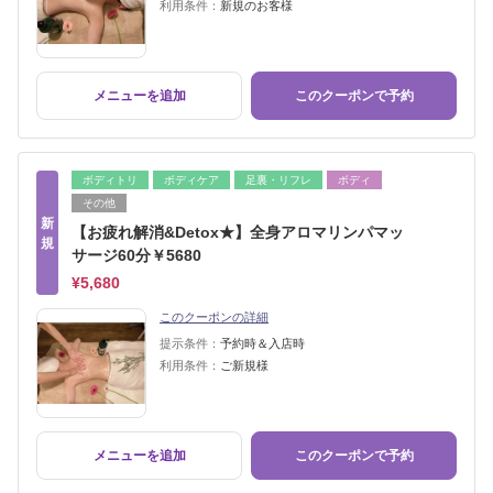
利用条件：
新規のお客様
メニューを追加
このクーポンで予約
ボディトリ
ボディケア
足裏・リフレ
ボディ
その他
新
【お疲れ解消&Detox★】全身アロマリンパマッ
規
サージ60分￥5680
¥5,680
このクーポンの詳細
提示条件：
予約時＆入店時
利用条件：
ご新規様
メニューを追加
このクーポンで予約