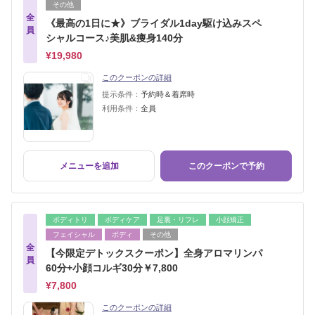
その他
全
《最高の1日に★》ブライダル1day駆け込みスペ
員
シャルコース♪美肌&痩身140分
¥19,980
このクーポンの詳細
提示条件：
予約時＆着席時
利用条件：
全員
メニューを追加
このクーポンで予約
ボディトリ
ボディケア
足裏・リフレ
小顔矯正
フェイシャル
ボディ
その他
全
【今限定デトックスクーポン】全身アロマリンパ
員
60分+小顔コルギ30分￥7,800
¥7,800
このクーポンの詳細