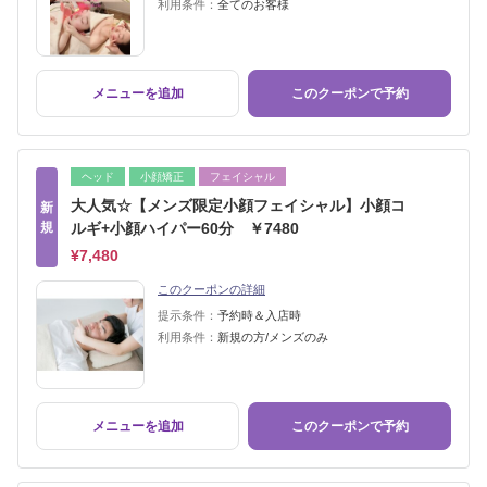
利用条件：
全てのお客様
メニューを追加
このクーポンで予約
ヘッド
小顔矯正
フェイシャル
大人気☆【メンズ限定小顔フェイシャル】小顔コ
新
規
ルギ+小顔ハイパー60分 ￥7480
¥7,480
このクーポンの詳細
提示条件：
予約時＆入店時
利用条件：
新規の方/メンズのみ
メニューを追加
このクーポンで予約