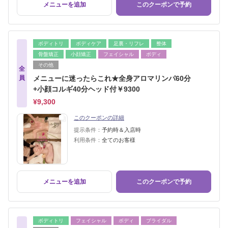
メニューを追加
このクーポンで予約
ボディトリ
ボディケア
足裏・リフレ
整体
骨盤矯正
小顔矯正
フェイシャル
ボディ
その他
全
員
メニューに迷ったらこれ★全身アロマリンパ60分
+小顔コルギ40分ヘッド付￥9300
¥9,300
このクーポンの詳細
提示条件：
予約時＆入店時
利用条件：
全てのお客様
メニューを追加
このクーポンで予約
ボディトリ
フェイシャル
ボディ
ブライダル