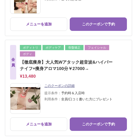
メニューを追加
このクーポンで予約
ボディトリ
ボディケア
骨盤矯正
フェイシャル
ボディ
全
【徹底痩身】大人気Wアタック超音波&ハイパー
員
ナイフ+痩身アロマ100分￥27000→
¥13,480
このクーポンの詳細
提示条件：
予約時＆入店時
利用条件：
全員/口コミ書いた方にプレゼント
メニューを追加
このクーポンで予約