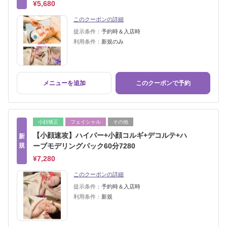
¥5,680
このクーポンの詳細
提示条件：
予約時＆入店時
利用条件：
新規のみ
メニューを追加
このクーポンで予約
小顔矯正
フェイシャル
その他
【小顔速攻】ハイパー+小顔コルギ+デコルテ+ハ
新
規
ーブモデリングパック60分7280
¥7,280
このクーポンの詳細
提示条件：
予約時＆入店時
利用条件：
新規