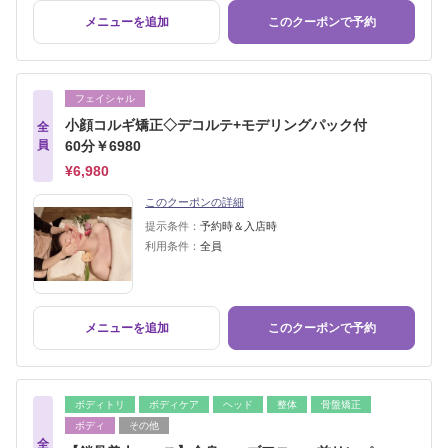
メニューを追加
このクーポンで予約
フェイシャル
小顔コルギ矯正◇デコルテ+モデリングパック付
全
員
60分￥6980
¥6,980
このクーポンの詳細
提示条件：
予約時＆入店時
利用条件：
全員
メニューを追加
このクーポンで予約
ボディトリ
ボディケア
ヘッド
整体
骨盤矯正
ボディ
その他
全