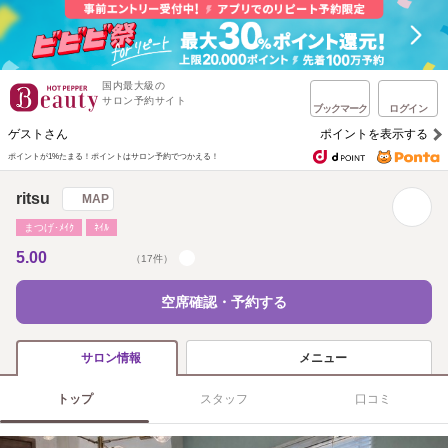
国内最大級の
サロン予約サイト
ブックマーク
ログイン
ゲストさん
ポイントを表示する
ポイントが1%たまる！
ポイントはサロン予約でつかえる！
ritsu
MAP
まつげ･ﾒｲｸ
ﾈｲﾙ
5.00
（17件）
空席確認・予約する
メニュー
サロン情報
トップ
スタッフ
口コミ