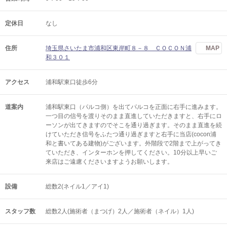
定休日
なし
住所
埼玉県さいたま市浦和区東岸町８－８ ＣＯＣＯＮ浦
MAP
和３０１
アクセス
浦和駅東口徒歩6分
道案内
浦和駅東口（パルコ側）を出てパルコを正面に右手に進みます。
一つ目の信号を渡りそのまま直進していただきますと、右手にロ
ーソンが出てきますのでそこを通り過ぎます。そのまま直進を続
けていただき信号をふたつ通り過ぎますと右手に当店(cocon浦
和と書いてある建物)がございます。外階段で2階まで上がってき
ていただき、インターホンを押してください。10分以上早いご
来店はご遠慮くださいますようお願いします。
設備
総数2(ネイル1／アイ1)
スタッフ数
総数2人(施術者（まつげ）2人／施術者（ネイル）1人)