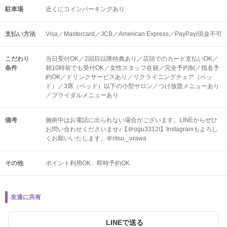
駐車場
近くにコインパーキングあり
支払い方法
Visa／Mastercard／JCB／American Express／PayPay/現金不可
こだわり
当日受付OK／2回目以降特典あり／店頭でのカード支払いOK／
条件
朝10時前でも受付OK／女性スタッフ在籍／完全予約制／指名予
約OK／ドリンクサービスあり／リクライニングチェア（ベッ
ド）／3席（ベッド）以下の小型サロン／つけ放題メニューあり
／ブライダルメニューあり
備考
施術中はお電話に出られない場合がございます。LINEからぜひ
お問い合わせくださいませ♪【＠ogu3312l】Instagramもよろし
くお願いいたします。＠ritsu _urawa
その他
ポイント利用OK
即時予約OK
友達に共有
LINEで送る