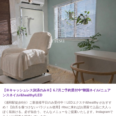
【※キャッシュレス決済のみ※】6.7月ご予約受付中*韓国ネイル/ニュア
ンスネイル/&healthy/LED
《浦和駅徒歩6分》ご新規様平日のみ受付中！LEDエクステ/&healthy がおすす
め！【自爪を傷つけないパラジェル使用】ritsuに来ればお洒落で上品に大人っ
ぽく垢抜ける。必ず似合う、そんなメニューをご提案いたします。Instagramで