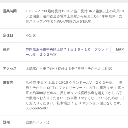
営業時間
10:30～21:00 最終受付19:30／当日受付OK／複数以上の利用OK
／全個室／遠州鉄道赤電車上島駅から徒歩13分／年中無休／女
性スタッフ／指名予約OK/男性のお客様OK
定休日
不定休
住所
静岡県浜松市中央区上島７丁目１６－１０ グランド
MAP
ール５ ２０２号室
アクセス
上島駅から車で3分 / 徒歩１３分 / 事務キチから北に約50ｍ
道案内
浜松市 中央区 上島 7-16-10 グランドールV ２０２号室。 事
務キチから北 (右手にファミリーマート、左手に事務キチ ）真っ
直ぐ約30mほど進み、押しボタン式横断歩道を超えてから 右手
の敷地へお入りください！お車擦りやすくなっているためゆっく
りお入りください。駐車場は １と８ マンション側となります。
053-568-5497
設備
総数4(ベッド1)