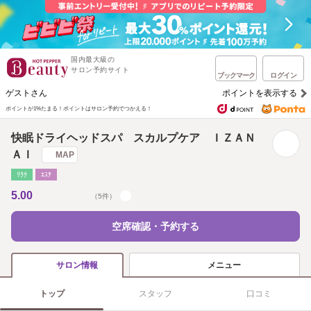
国内最大級の
サロン予約サイト
ブックマーク
ログイン
ゲストさん
ポイントを表示する
ポイントが1%たまる！
ポイントはサロン予約でつかえる！
快眠ドライヘッドスパ スカルプケア ＩＺＡＮ
ＡＩ
MAP
ﾘﾗｸ
ｴｽﾃ
5.00
（5件）
空席確認・予約する
メニュー
サロン情報
トップ
スタッフ
口コミ