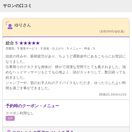
サロンの口コミ
サロンPick Up
ゆりさん
（女性/50代/会社員）
総合
5
★
★
★
★
★
雰囲気：
5
接客サービス：
5
技術・仕上がり：
5
メニュー・料金：
5
頭皮の痒みや、眼精疲労があり、ちょうど通勤途中にあるこちらにお世話に
なりました。
仕事帰りのクタクタな身体が、静かで清潔な空間でとても癒されました。強
めなヘッドマッサージもとても心地よく、頭がスッキリして、数日経っても
続きました。
シャンプーや、肌のお手入れのアドバイスもいただき、ゆったりしたよい時
間を過ごす事ができました。
[投稿日] 2024/11/23
予約時のクーポン・メニュー
クーポン利用なし
ｴｽﾃ