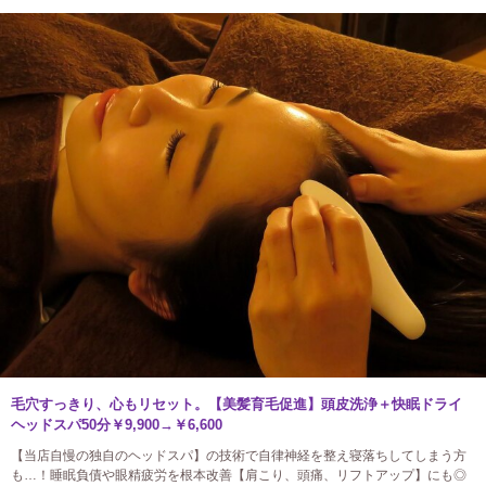
毛穴すっきり、心もリセット。【美髪育毛促進】頭皮洗浄＋快眠ドライ
ヘッドスパ50分￥9,900→￥6,600
【当店自慢の独自のヘッドスパ】の技術で自律神経を整え寝落ちしてしまう方
も…！睡眠負債や眼精疲労を根本改善【肩こり、頭痛、リフトアップ】にも◎