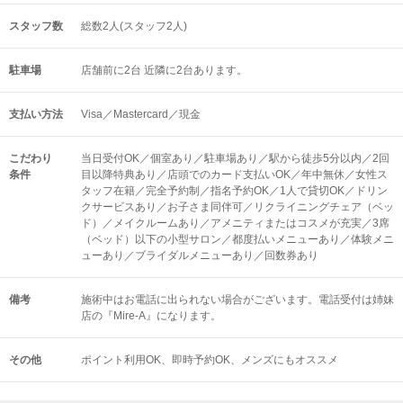
スタッフ数
総数2人(スタッフ2人)
駐車場
店舗前に2台 近隣に2台あります。
支払い方法
Visa／Mastercard／現金
こだわり
当日受付OK／個室あり／駐車場あり／駅から徒歩5分以内／2回
条件
目以降特典あり／店頭でのカード支払いOK／年中無休／女性ス
タッフ在籍／完全予約制／指名予約OK／1人で貸切OK／ドリン
クサービスあり／お子さま同伴可／リクライニングチェア（ベッ
ド）／メイクルームあり／アメニティまたはコスメが充実／3席
（ベッド）以下の小型サロン／都度払いメニューあり／体験メニ
ューあり／ブライダルメニューあり／回数券あり
備考
施術中はお電話に出られない場合がございます。電話受付は姉妹
店の『Mire-A』になります。
その他
ポイント利用OK
即時予約OK
メンズにもオススメ