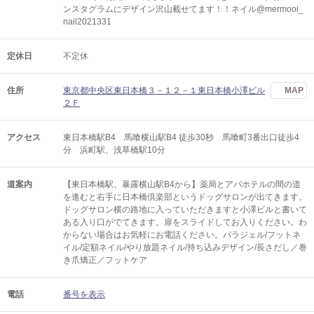
ンスタグラムにデザイン沢山載せてます！！ネイル@mermooi_
nail2021331
定休日
不定休
住所
東京都中央区東日本橋３－１２－１東日本橋小澤ビル
MAP
２Ｆ
アクセス
東日本橋駅B4 馬喰横山駅B4 徒歩30秒 馬喰町3番出口徒歩4
分 浜町駅、浅草橋駅10分
道案内
【東日本橋駅、暴露横山駅B4から】薬局とアパホテルの間の道
を進むと右手に日本橋倶楽部というドッグサロンが出てきます。
ドッグサロン横の路地に入っていただきますと小澤ビルと書いて
ある入り口がでてきます。扉をスライドしてお入りください。わ
からない場合はお気軽にお電話ください。パラジェル/フットネ
イル/定額ネイル/やり放題ネイル/持ち込みデザイン/長さだし／巻
き爪矯正／フットケア
電話
番号を表示