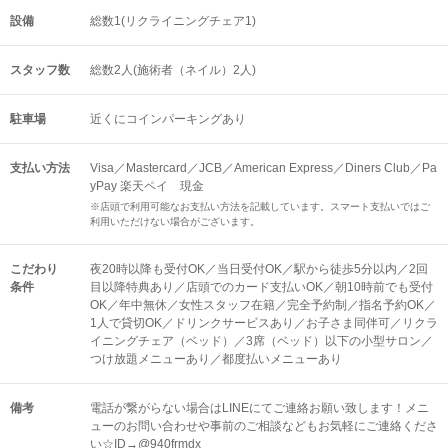
設備
総数1(リクライニングチェア1)
スタッフ数
総数2人(施術者（ネイル）2人)
駐車場
近くにコインパーキングあり
支払い方法
Visa／Mastercard／JCB／American Express／Diners Club／Pa
yPay 楽天ペイ 現金
※店頭で利用可能なお支払い方法を記載しています。スマート支払いではご
利用いただけない場合がございます。
こだわり
夜20時以降も受付OK／当日受付OK／駅から徒歩5分以内／2回
条件
目以降特典あり／店頭でのカード支払いOK／朝10時前でも受付
OK／年中無休／女性スタッフ在籍／完全予約制／指名予約OK／
1人で貸切OK／ドリンクサービスあり／お子さま同伴可／リクラ
イニングチェア（ベッド）／3席（ベッド）以下の小型サロン／
つけ放題メニューあり／都度払いメニューあり
備考
電話が繋がらない場合はLINEにてご連絡お願い致します！メニ
ューのお問い合わせや事前のご相談などもお気軽にご連絡くださ
い☆ID→@940frmdx