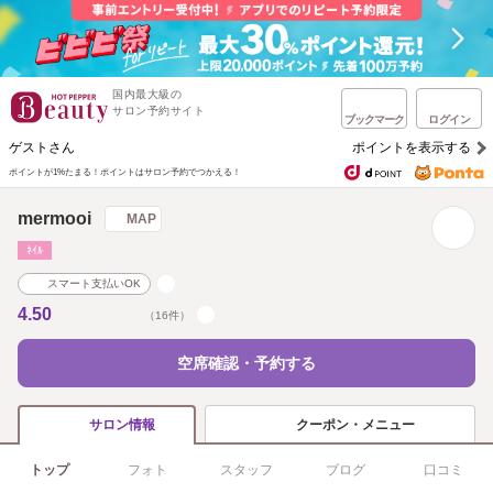
国内最大級の
サロン予約サイト
ブックマーク
ログイン
ゲストさん
ポイントを表示する
ポイントが1%たまる！
ポイントはサロン予約でつかえる！
mermooi
MAP
ﾈｲﾙ
スマート支払いOK
4.50
（16件）
空席確認・予約する
クーポン・メニュー
サロン情報
トップ
フォト
スタッフ
ブログ
口コミ