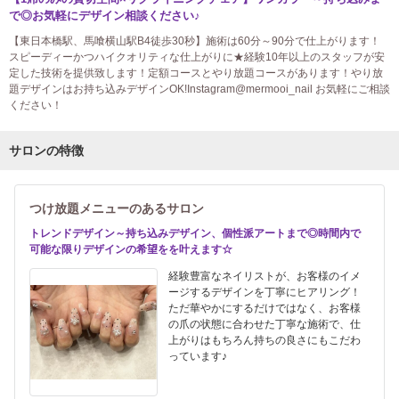
で◎お気軽にデザイン相談ください♪
【東日本橋駅、馬喰横山駅B4徒歩30秒】施術は60分～90分で仕上がります！
スピーディーかつハイクオリティな仕上がりに★経験10年以上のスタッフが安
定した技術を提供致します！定額コースとやり放題コースがあります！やり放
題デザインはお持ち込みデザインOK!Instagram@mermooi_nail お気軽にご相談
ください！
サロンの特徴
つけ放題メニューのあるサロン
トレンドデザイン～持ち込みデザイン、個性派アートまで◎時間内で
可能な限りデザインの希望をを叶えます☆
経験豊富なネイリストが、お客様のイメ
ージするデザインを丁寧にヒアリング！
ただ華やかにするだけではなく、お客様
の爪の状態に合わせた丁寧な施術で、仕
上がりはもちろん持ちの良さにもこだわ
っています♪