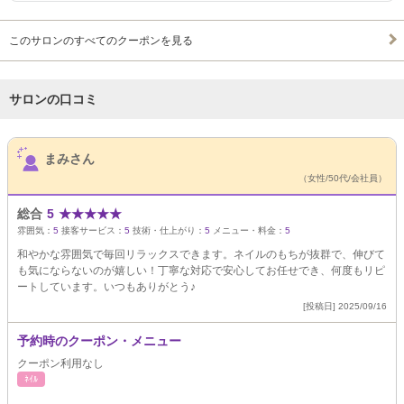
このサロンのすべてのクーポンを見る
サロンの口コミ
サロンPick Up
まみさん
（女性/50代/会社員）
総合
5
★
★
★
★
★
雰囲気：
5
接客サービス：
5
技術・仕上がり：
5
メニュー・料金：
5
和やかな雰囲気で毎回リラックスできます。ネイルのもちが抜群で、伸びて
も気にならないのが嬉しい！丁寧な対応で安心してお任せでき、何度もリピ
ートしています。いつもありがとう♪
[投稿日] 2025/09/16
予約時のクーポン・メニュー
クーポン利用なし
ﾈｲﾙ