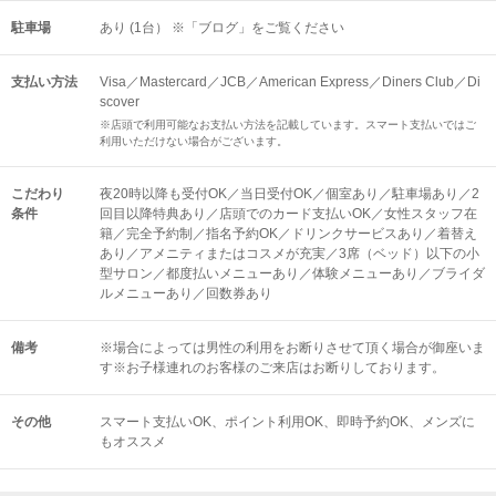
駐車場
あり (1台） ※「ブログ」をご覧ください
支払い方法
Visa／Mastercard／JCB／American Express／Diners Club／Di
scover
※店頭で利用可能なお支払い方法を記載しています。スマート支払いではご
利用いただけない場合がございます。
こだわり
夜20時以降も受付OK／当日受付OK／個室あり／駐車場あり／2
条件
回目以降特典あり／店頭でのカード支払いOK／女性スタッフ在
籍／完全予約制／指名予約OK／ドリンクサービスあり／着替え
あり／アメニティまたはコスメが充実／3席（ベッド）以下の小
型サロン／都度払いメニューあり／体験メニューあり／ブライダ
ルメニューあり／回数券あり
備考
※場合によっては男性の利用をお断りさせて頂く場合が御座いま
す※お子様連れのお客様のご来店はお断りしております。
その他
スマート支払いOK
ポイント利用OK
即時予約OK
メンズに
もオススメ