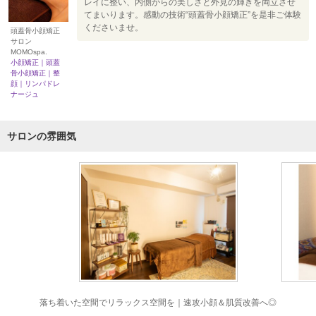
レイに整い、内側からの美しさと外見の輝きを両立させ
てまいります。感動の技術“頭蓋骨小顔矯正”を是非ご体験
くださいませ。
頭蓋骨小顔矯正
サロン
MOMOspa.
小顔矯正｜頭蓋
骨小顔矯正｜整
顔｜リンパドレ
ナージュ
サロンの雰囲気
落ち着いた空間でリラックス空間を｜速攻小顔＆肌質改善へ◎