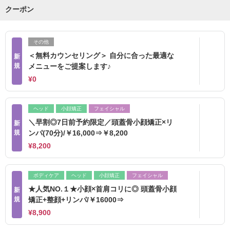
クーポン
その他
＜無料カウンセリング＞ 自分に合った最適な
新
規
メニューをご提案します♪
¥0
ヘッド
小顔矯正
フェイシャル
＼早割◎7日前予約限定／頭蓋骨小顔矯正×リ
新
規
ンパ(70分)/￥16,000⇒￥8,200
¥8,200
ボディケア
ヘッド
小顔矯正
フェイシャル
★人気NO.１★小顔×首肩コリに◎ 頭蓋骨小顔
新
規
矯正+整顔+リンパ/￥16000⇒
¥8,900