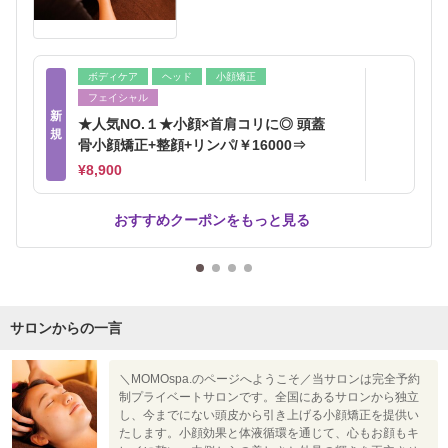
ボディケア
ヘッド
小顔矯正
フェイシャル
新
★人気NO.１★小顔×首肩コリに◎ 頭蓋
規
骨小顔矯正+整顔+リンパ/￥16000⇒
¥8,900
おすすめクーポンをもっと見る
サロンからの一言
＼MOMOspa.のページへようこそ／当サロンは完全予約
制プライベートサロンです。全国にあるサロンから独立
し、今までにない頭皮から引き上げる小顔矯正を提供い
たします。小顔効果と体液循環を通じて、心もお顔もキ