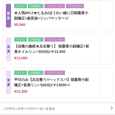
ヘッド
小顔矯正
フェイシャル
ブライダル
★人気NO.2★たるみ/ほうれい線に◎頭蓋骨小
新
規
顔矯正+超音波+リンパマッサージ
¥8,900
ヘッド
小顔矯正
フェイシャル
【自慢の施術★左右整う】 頭蓋骨小顔矯正+首
全
員
肩オイルリンパ(60分)/￥13,000
¥13,000
ヘッド
小顔矯正
フェイシャル
平日のみ【左右整う!!ヘッドスパ】頭蓋骨小顔
全
員
矯正+首肩リンパ(60分)/￥13000⇒
¥12,300
このサロンのすべてのクーポンを見る