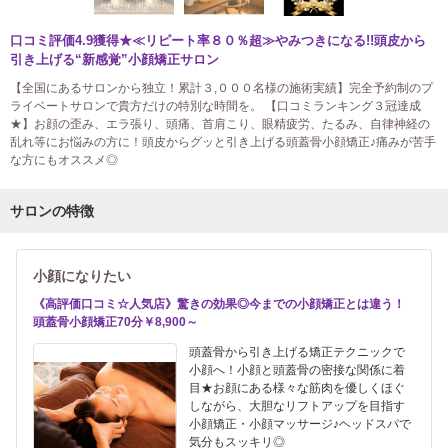
口コミ評価4.9獲得★≪リピート率８０％超≫やみつきになる!!頭皮から
引き上げる“新感覚”小顔矯正サロン
【全国にあるサロンから独立！累計３,０００名様の施術実績】完全予約制のプ
ライベートサロンで貴方だけの特別な時間を。 【口コミランキング３冠達成
★】お顔の歪み、エラ張り、頭痛、首肩こり、眼精疲労、たるみ、自律神経の
乱れ等にお悩みの方に！頭皮からグッと引き上げる頭蓋骨小顔矯正♪痛みが苦手
な方にもオススメ◎
サロンの特徴
小顔になりたい
《高評価口コミ☆人気店》驚きの効果◎今までの小顔矯正とは違う！
頭蓋骨小顔矯正70分￥8,900～
頭蓋骨から引き上げる矯正テクニックで
小顔へ！小顔と頭蓋骨の密接な関係に着
目★お顔にある様々な筋肉を優しくほぐ
しながら、大胆なリフトアップを目指す
小顔矯正・小顔マッサージ♪ヘッドスパで
気分もスッキリ◎