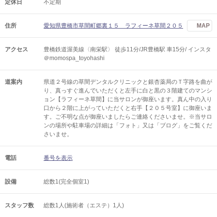
定休日
不定期
住所
愛知県豊橋市草間町郷裏１５ ラフィーネ草間２０５
MAP
アクセス
豊橋鉄道渥美線〈南栄駅〉 徒歩11分/JR豊橋駅 車15分/ インスタ
＠momospa_toyohashi
道案内
県道２号線の草間デンタルクリニックと銀杏薬局のＴ字路を曲が
り、真っすぐ進んでいただくと左手に白と黒の３階建てのマンシ
ョン【ラフィーネ草間】に当サロンが御座います。真ん中の入り
口から２階に上がっていただくと右手【２０５号室】に御座いま
す。ご不明な点が御座いましたらご連絡くださいませ。※当サロ
ンの場所や駐車場の詳細は「フォト」又は「ブログ」をご覧くだ
さいませ。
電話
番号を表示
設備
総数1(完全個室1)
スタッフ数
総数1人(施術者（エステ）1人)