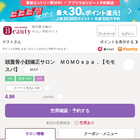
国内最大級の
サロン予約サイト
ブックマーク
ログイン
ゲストさん
ポイントを表示する
ポイントが1%たまる！
ポイントはサロン予約でつかえる！
頭蓋骨小顔矯正サロン ＭＯＭＯｓｐａ．【モモ
スパ】
MAP
ﾘﾗｸ
整体･ｶｲﾛ
ｴｽﾃ
スマート支払いOK
4.96
（167件）
空席確認・予約する
空席あり
本日の空席状況：
◯
クーポン・メニュー
サロン情報