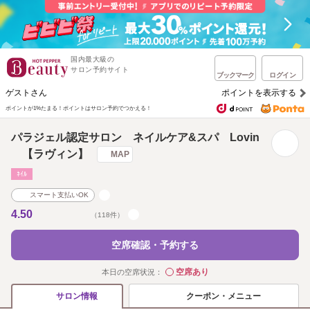
国内最大級の
サロン予約サイト
ブックマーク
ログイン
ゲストさん
ポイントを表示する
ポイントが1%たまる！
ポイントはサロン予約でつかえる！
パラジェル認定サロン ネイルケア&スパ Lovin
【ラヴィン】
MAP
ﾈｲﾙ
スマート支払いOK
4.50
（118件）
空席確認・予約する
空席あり
本日の空席状況：
◯
クーポン・メニュー
サロン情報