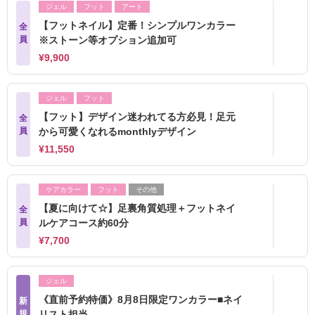
ジェル
フット
アート
【フットネイル】定番！シンプルワンカラー
全
員
※ストーン等オプション追加可
¥9,900
ジェル
フット
【フット】デザイン迷われてる方必見！足元
全
員
から可愛くなれるmonthlyデザイン
¥11,550
ケアカラー
フット
その他
【夏に向けて☆】足裏角質処理＋フットネイ
全
員
ルケアコース約60分
¥7,700
ジェル
《直前予約特価》8月8日限定ワンカラー■ネイ
新
規
リスト担当