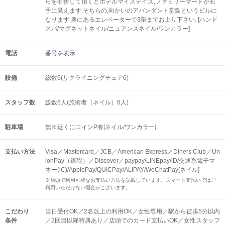
らを右折して頂くとホテルマイステイズ,ファミリーマートが右
手に見えます.そちらの,向かいのアバンダント堂島というビルに
なります.奥にあるエレベーターで3階までお上り下さい. [ハンド
スパ/マグネットネイル/ニュアンスネイル/ワンカラー]
電話
番号を表示
設備
総数6(リクライニングチェア6)
スタッフ数
総数6人(施術者（ネイル）6人)
駐車場
無※近くにコインP有[ネイル/ワンカラー]
支払い方法
Visa／Mastercard／JCB／American Express／Diners Club／Un
ionPay（銀聯）／Discover／paypay/LINEpay/iD/交通系電子マ
ネー(iC)/ApplePay/QUICPay/ALIPAY/WeChatPay[ネイル]
※店頭で利用可能なお支払い方法を記載しています。スマート支払いではご
利用いただけない場合がございます。
こだわり
当日受付OK／2名以上の利用OK／女性専用／駅から徒歩5分以内
条件
／2回目以降特典あり／店頭でのカード支払いOK／女性スタッフ