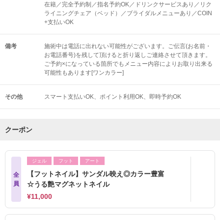
在籍／完全予約制／指名予約OK／ドリンクサービスあり／リク
ライニングチェア（ベッド）／ブライダルメニューあり／COIN
+支払いOK
備考
施術中は電話に出れない可能性がございます。ご伝言(お名前・
お電話番号)を残して頂けると折り返しご連絡させて頂きます。
ご予約×になっている箇所でもメニュー内容によりお取り出来る
可能性もあります[ワンカラー]
その他
スマート支払いOK
ポイント利用OK
即時予約OK
クーポン
ジェル
フット
アート
【フットネイル】サンダル映え◎カラー豊富
全
員
☆うる艶マグネットネイル
¥11,000