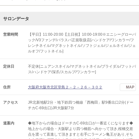
サロンデータ
営業時間
【平日】11:00-20:00【土日祝】10:00-19:00※エニシーグローパ
ック/V3ファンデ/パラスパ正規取扱店[ハンドケア/ワンカラー/フ
レンチネイル/マグネットネイル/ソフトジェル/ジェルネイル/ジェ
ルオフ/フットネイル]
定休日
不定休[ニュアンスネイル/マグネットネイル/ブライダル/フットバ
ス/ハンドケア/深爪/スカルプ/ワンカラー]
住所
大阪府大阪市北区堂島２－２－２６－３０２
MAP
アクセス
JR北新地駅2分・地下鉄四つ橋線「西梅田」駅9番出口2分(ドー
チカC-69出口)JR大阪駅7分
道案内
◆地下からの場合はドーチカC-69出口が一番近くになります◆
地上からの場合・大阪駅より四つ橋筋へ向かって頂き,桜橋交差
点を渡って直進して頂きますと右手にラーメン亀王があり,そち