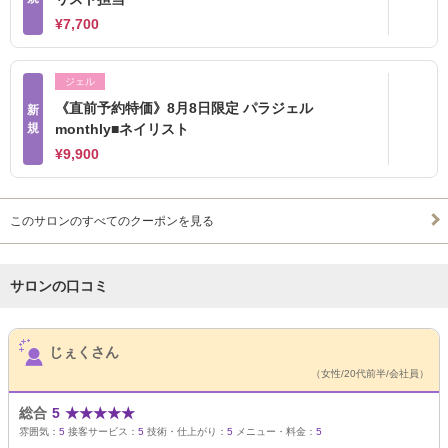
¥7,700
ジェル
《直前予約特価》8月8日限定 パラジェル
新
規
monthly■ネイリスト
¥9,900
このサロンのすべてのクーポンを見る
サロンの口コミ
サロンPick Up
じぇくさん
（女性/20代前半/会社員）
総合
5
★
★
★
★
★
雰囲気：
5
接客サービス：
5
技術・仕上がり：
5
メニュー・料金：
5