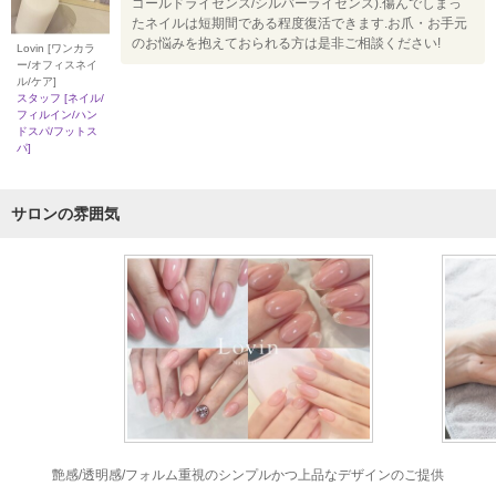
ゴールドライセンス/シルバーライセンス).傷んでしまっ
たネイルは短期間である程度復活できます.お爪・お手元
のお悩みを抱えておられる方は是非ご相談ください!
Lovin [ワンカラ
ー/オフィスネイ
ル/ケア]
スタッフ [ネイル/
フィルイン/ハン
ドスパ/フットス
パ]
サロンの雰囲気
艶感/透明感/フォルム重視のシンプルかつ上品なデザインのご提供