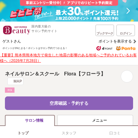
国内最大級の
サロン予約サイト
ブックマーク
ログイン
ゲストさん
ポイントを表示する
ポイントが1%たまる！
ポイントはサロン予約でつかえる！
【重要】熊本県熊本地方で発生した地震の影響のある地域へご予約されているお客
様へ（2026年7月28日）
ネイルサロン＆スクール Flora【フローラ】
MAP
ﾈｲﾙ
空席確認・予約する
メニュー
サロン情報
トップ
スタッフ
口コミ