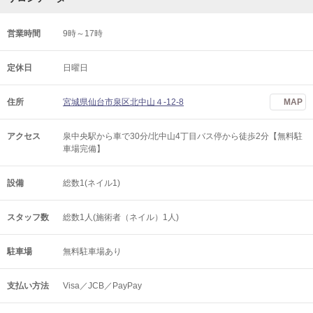
営業時間
9時～17時
定休日
日曜日
住所
宮城県仙台市泉区北中山４-12-8
MAP
アクセス
泉中央駅から車で30分/北中山4丁目バス停から徒歩2分【無料駐
車場完備】
設備
総数1(ネイル1)
スタッフ数
総数1人(施術者（ネイル）1人)
駐車場
無料駐車場あり
支払い方法
Visa／JCB／PayPay