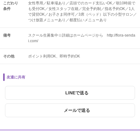
こだわり
女性専用／駐車場あり／店頭でのカード支払いOK／朝10時前で
条件
も受付OK／女性スタッフ在籍／完全予約制／指名予約OK／1人
で貸切OK／お子さま同伴可／3席（ベッド）以下の小型サロン／
つけ放題メニューあり／都度払いメニューあり
備考
スクール生募集中☆詳細はホームページから http://flora-senda
i.com/
その他
ポイント利用OK
即時予約OK
友達に共有
LINEで送る
メールで送る