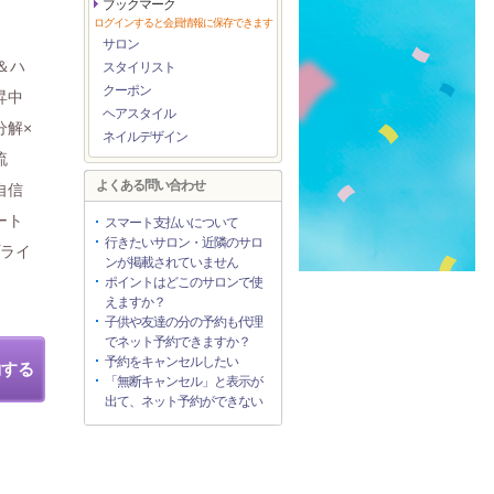
ブックマーク
ログインすると会員情報に保存できます
サロン
＆ハ
スタイリスト
クーポン
昇中
ヘアスタイル
分解×
ネイルデザイン
流
よくある問い合わせ
自信
ート
スマート支払いについて
行きたいサロン・近隣のサロ
プライ
ンが掲載されていません
ポイントはどこのサロンで使
えますか？
子供や友達の分の予約も代理
でネット予約できますか？
予約をキャンセルしたい
約する
「無断キャンセル」と表示が
出て、ネット予約ができない