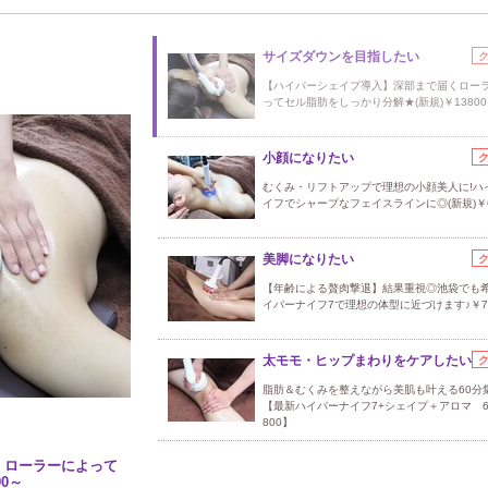
サイズダウンを目指したい
【ハイパーシェイプ導入】深部まで届くロー
ってセル脂肪をしっかり分解★(新規)￥1380
小顔になりたい
むくみ・リフトアップで理想の小顔美人に!ハ
イフでシャープなフェイスラインに◎(新規)￥6
美脚になりたい
【年齢による贅肉撃退】結果重視◎池袋でも
イパーナイフ7で理想の体型に近づけます♪￥7
太モモ・ヒップまわりをケアしたい
脂肪＆むくみを整えながら美肌も叶える60分
【最新ハイパーナイフ7+シェイプ＋アロマ 6
800】
くローラーによって
0～