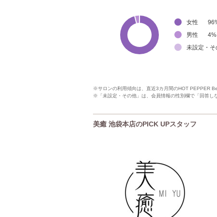
女性
96
男性
4
%
未設定・そ
※サロンの利用傾向は、直近3カ月間のHOT PEPPER 
※「未設定・その他」は、会員情報の性別欄で「回答し
美癒 池袋本店のPICK UPスタッフ