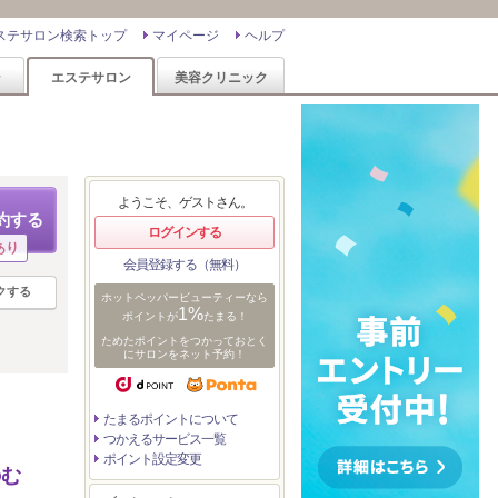
ステサロン検索トップ
マイページ
ヘルプ
ン
エステサロン
美容クリニック
ようこそ、ゲストさん。
約する
ログインする
あり
会員登録する（無料）
クする
ホットペッパービューティーなら
1%
ポイントが
たまる！
ためたポイントをつかっておとく
にサロンをネット予約！
たまるポイントについて
つかえるサービス一覧
ポイント設定変更
のむ