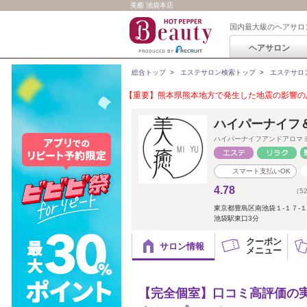
美癒 池袋本店
国内最大級のヘアサロ
ヘアサロン
総合トップ
>
エステサロン検索トップ
>
エステサロ
【重要】熊本県熊本地方で発生した地震の影響のあ
ハイパーナイフ
ハイパーナイフアンドアロマ
スマート支払いOK
4.78
（5
東京都豊島区南池袋１-１７-１
池袋駅東口3分
クーポン
サロン情報
メニュー
【完全個室】口コミ高評価の