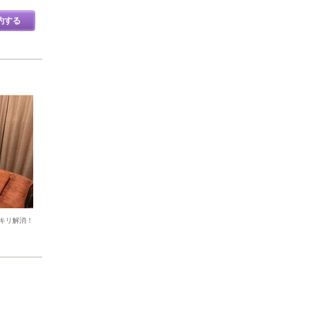
約する
キリ解消！