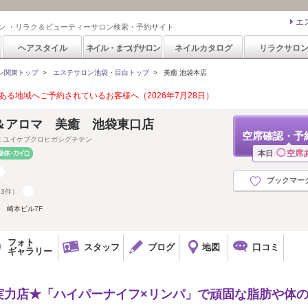
エ
ン ・リラク＆ビューティーサロン検索・予約サイト
ヘアスタイル
ネイル・まつげサロン
ネイルカタログ
リラクサロ
ン関東トップ
>
エステサロン池袋・目白トップ
>
美癒 池袋本店
る地域へご予約されているお客様へ（2026年7月28日）
＆アロマ 美癒 池袋東口店
空席確認・予
ミユイケブクロヒガシグチテン
◯
空席
本日
ブックマー
23件）
 崎本ビル7F
フォト
スタッフ
ブログ
地図
口コミ
ギャラリー
実力店★「ハイパーナイフ×リンパ」で頑固な脂肪や体