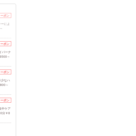
クーポン
ラーによ
0～
クーポン
イパーナ
500～
クーポン
希少なハ
800～
クーポン
集中ケア
0分￥8