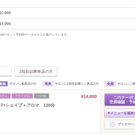
10,999
14,999
uty経由のネット予約時データをもとに集計しています。
2回目以降来店の方
新規
サロンに初来店の方
再来
サロンに2回目以降にご来店の方
全員
サロンにご
¥14,800
ボディ
ブライダル
その他
このクーポ
空席確認・予
フ7+シェイプ＋アロマ 120分
メニューを追加
ブックマー