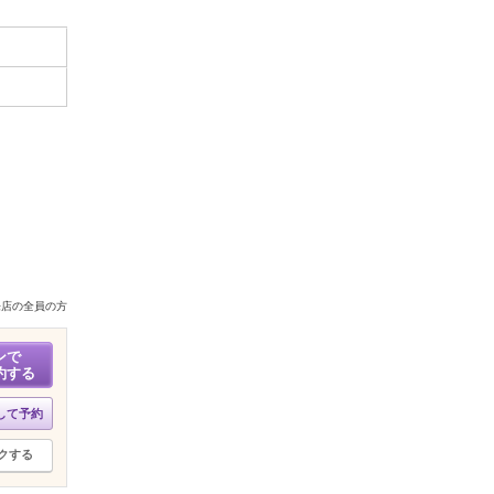
来店の全員の方
ンで
約する
して予約
クする