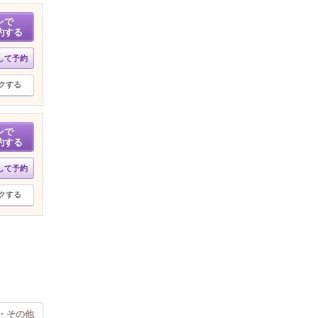
ンで
約する
して予約
クする
ンで
約する
して予約
クする
・その他