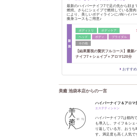
最新のハイパーナイフ7で足の先から顔ま
燃焼。さらにシェイプで燃焼している贅肉
により、美しいボディラインに♪Wハイパ
痩身コースもご用意♪
ボディトリ
ボディケア
ヘッド
ボディ
ブライダル
新
その他
規
【結果重視の贅沢フルコース】最新
ナイフ7＋シェイプ＋アロマ120分
おすすめ
美癒 池袋本店からの一言
ハイパーナイフ＆アロマ
エステティシャン
ハイパーナイフ7は都内
も導入し、ナイフ＆シェ
り返している方、おうち
す。満足度も高く人気で