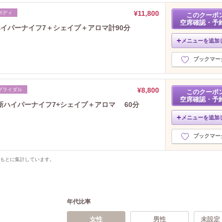
¥11,800
ボディ
このクーポ
空席確認・予
イパーナイフ7＋シェイプ＋アロマ計90分
メニューを追加
ブックマー
¥8,800
ブライダル
このクーポ
空席確認・予
新ハイパーナイフ7+シェイプ＋アロマ 60分
メニューを追加
ブックマー
をもとに集計しています。
年代比率
女性
男性
未設定