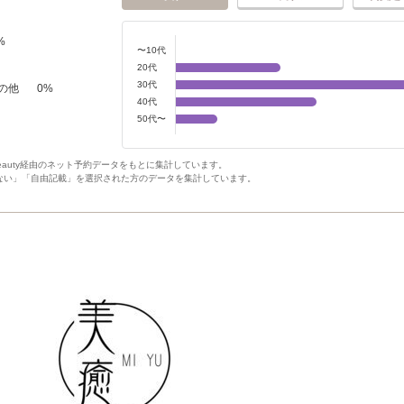
%
〜10代
20代
30代
の他
0
%
40代
50代〜
Beauty経由のネット予約データをもとに集計しています。
ない」「自由記載」を選択された方のデータを集計しています。