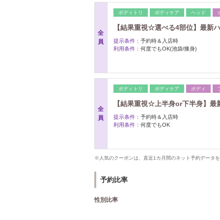
ボディトリ
ボディケア
ヘッド
【結果重視☆選べる4部位】最新ハ
全
提示条件：
予約時＆入店時
員
利用条件：
何度でもOK(池袋/痩身)
ボディトリ
ボディケア
ボディ
【結果重視☆上半身or下半身】最
全
提示条件：
予約時＆入店時
員
利用条件：
何度でもOK
※人気のクーポンは、直近1カ月間のネット予約データ
予約比率
性別比率