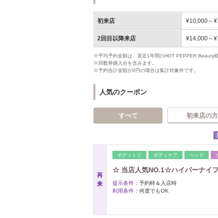
初来店
¥10,000～¥
2回目以降来店
¥14,000～¥
※平均予約金額は、直近1年間のHOT PEPPER Bea
※回数券購入分を含みます。
※予約合計金額が0円の場合は集計対象外です。
人気のクーポン
すべて
初来店の方
ボディトリ
ボディケア
ヘッド
☆ 当店人気NO.1☆ハイパーナイ
再
提示条件：
予約時＆入店時
来
利用条件：
何度でもOK