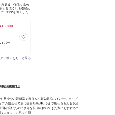
で高周波で脂肪を温め
をもみほぐし＆引締め
ーにアロマを追加した
¥13,800
ハイパー
クーポンをもっと見る
美癒池袋東口店
でも数少ない最新型で痩身＆小顔効果◎ハイパーシェイプ
イプの組合せで更に痩身効果UP♪今まで痩せる＆太るを繰
時間が長いために余分な贅肉が付いてきた方におすすめで
す♪スタッフも男女在籍