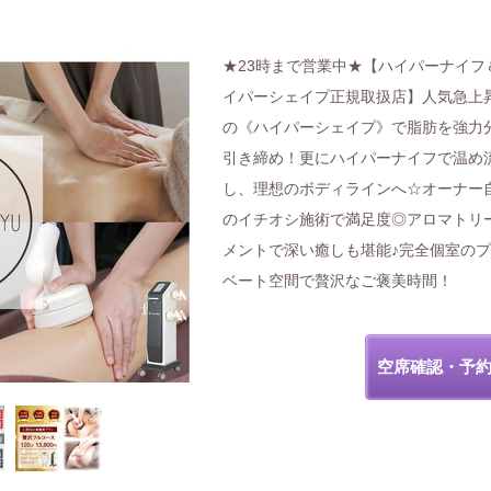
★23時まで営業中★【ハイパーナイフ
イパーシェイプ正規取扱店】人気急上
の《ハイパーシェイプ》で脂肪を強力
引き締め！更にハイパーナイフで温め
し、理想のボディラインへ☆オーナー
のイチオシ施術で満足度◎アロマトリ
メントで深い癒しも堪能♪完全個室の
ベート空間で贅沢なご褒美時間！
空席確認・予