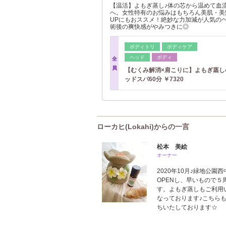
【温活】よもぎ蒸し♪体の芯から温めて血
へ。女性特有のお悩みはもちろん美肌・美
UPにもおススメ！絶妙な力加減が人気の
術後の爽快感がやみつきに◎
ボディトリ
ボディケア
ヘッド
ボディ
全
員
【むくみ解消×肩こりに】よもぎ蒸し
ッドスパ60分 ￥7320
ローカヒ(Lokahi)からの一言
松本 美絵
オーナー
2020年10月♪緑地公
OPENし、早いもので
す。よもぎ蒸しもご利用
なっております♪こちら
ちいたしております☆