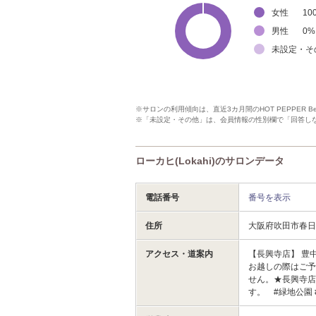
女性
10
男性
0
%
未設定・そ
※サロンの利用傾向は、直近3カ月間のHOT PEPPER 
※「未設定・その他」は、会員情報の性別欄で「回答し
ローカヒ(Lokahi)のサロンデータ
電話番号
番号を表示
住所
大阪府吹田市春
アクセス・道案内
【長興寺店】 豊
お越しの際はご
せん。★長興寺店
す。 #緑地公園 