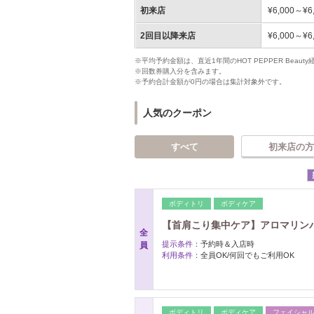
初来店
¥6,000～¥6
2回目以降来店
¥6,000～¥6
※平均予約金額は、直近1年間のHOT PEPPER Bea
※回数券購入分を含みます。
※予約合計金額が0円の場合は集計対象外です。
人気のクーポン
すべて
初来店の方
ボディトリ
ボディケア
【首肩こり集中ケア】アロマリンパマ
全
提示条件：
予約時＆入店時
員
利用条件：
全員OK/何回でもご利用OK
ボディトリ
ボディケア
フェイシャ