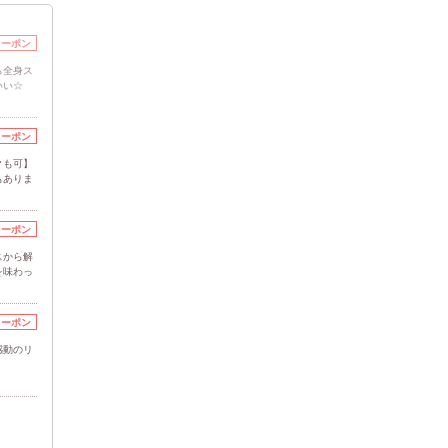
クーポン
ら全身ス
いい☆
クーポン
クも可】
もありま
クーポン
スから解
を味わっ
クーポン
感動のリ