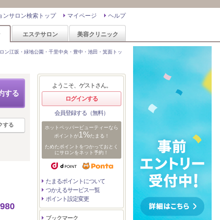
ョンサロン検索トップ
マイページ
ヘルプ
ン
エステサロン
美容クリニック
ロン江坂・緑地公園・千里中央・豊中・池田・箕面トッ
ようこそ、ゲストさん。
約する
ログインする
会員登録する（無料）
クする
ホットペッパービューティーなら
1%
ポイントが
たまる！
ためたポイントをつかっておとく
にサロンをネット予約！
たまるポイントについて
つかえるサービス一覧
ポイント設定変更
980
ブックマーク