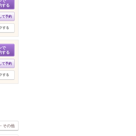
ンで
約する
して予約
クする
ンで
約する
して予約
クする
・その他