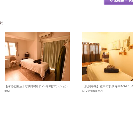
空席確認・予
ど
【緑地公園店】吹田市春日1-4-1緑地マンション
【長興寺店】豊中市長興寺南4-3-28 
503
ロマ@smile∞内