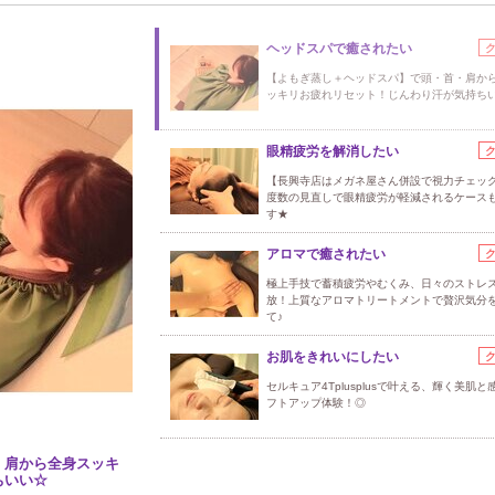
ヘッドスパで癒されたい
【よもぎ蒸し＋ヘッドスパ】で頭・首・肩か
ッキリお疲れリセット！じんわり汗が気持ち
眼精疲労を解消したい
【長興寺店はメガネ屋さん併設で視力チェッ
度数の見直しで眼精疲労が軽減されるケース
す★
アロマで癒されたい
極上手技で蓄積疲労やむくみ、日々のストレ
放！上質なアロマトリートメントで贅沢気分
て♪
お肌をきれいにしたい
セルキュア4Tplusplusで叶える、輝く美肌と
フトアップ体験！◎
・肩から全身スッキ
ちいい☆