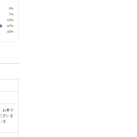
0%
7%
13%
47%
33%
り。お車で
ございま
いま