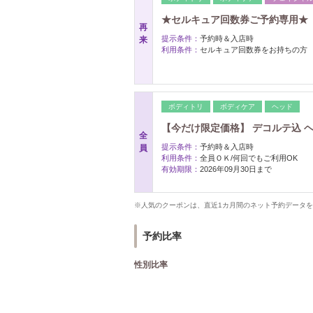
★セルキュア回数券ご予約専用★
再
提示条件：
予約時＆入店時
来
利用条件：
セルキュア回数券をお持ちの方
ボディトリ
ボディケア
ヘッド
【今だけ限定価格】 デコルテ込 ヘッドス
全
提示条件：
予約時＆入店時
員
利用条件：
全員ＯＫ/何回でもご利用OK
有効期限：
2026年09月30日まで
※人気のクーポンは、直近1カ月間のネット予約データ
予約比率
性別比率