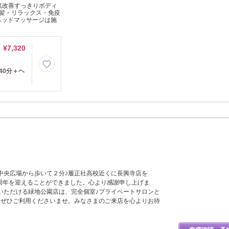
流改善すっきりボディ
髪・リラックス・免疫
ヘッドマッサージは施
¥7,320
40分＋ヘ
園西中央広場から歩いて２分♪履正社高校近くに長興寺店を
５周年を迎えることができました。心より感謝申し上げま
いただける緑地公園店は、完全個室♪プライベートサロンと
もぜひご利用くださいませ。みなさまのご来店を心よりお待