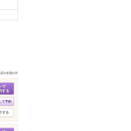
来店の全員の方
ンで
約する
して予約
クする