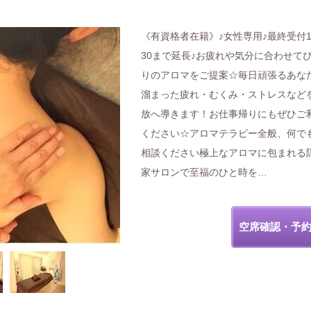
《有資格者在籍》♪女性専用♪最終受付1
30まで延長♪お疲れや気分に合わせて
りのアロマをご提案☆毎日頑張るあな
溜まった疲れ・むくみ・ストレスなど
放へ導きます！お仕事帰りにもぜひご
ください☆アロマテラピー全般、何で
相談ください極上なアロマに包まれる
家サロンで至福のひと時を…
空席確認・予