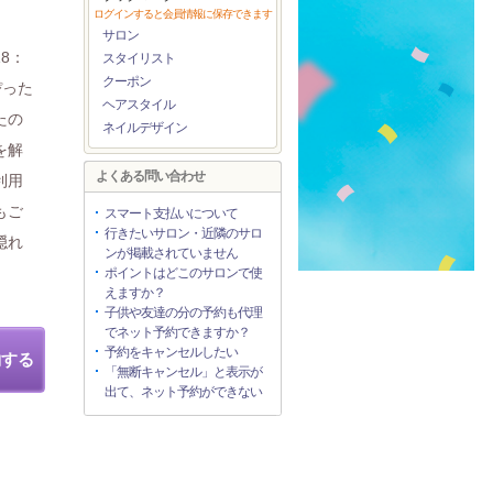
ログインすると会員情報に保存できます
サロン
8：
スタイリスト
クーポン
ぴった
ヘアスタイル
たの
ネイルデザイン
を解
よくある問い合わせ
利用
もご
スマート支払いについて
行きたいサロン・近隣のサロ
隠れ
ンが掲載されていません
ポイントはどこのサロンで使
えますか？
子供や友達の分の予約も代理
でネット予約できますか？
予約をキャンセルしたい
約する
「無断キャンセル」と表示が
出て、ネット予約ができない