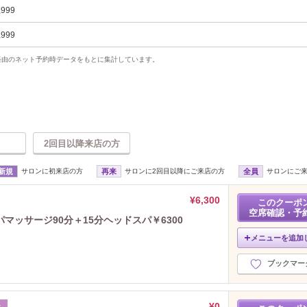
,999
,999
uty経由のネット予約時データをもとに集計しています。
2回目以降来店の方
新規
サロンに初来店の方
再来
サロンに2回目以降にご来店の方
全員
サロンにご
¥6,300
このクーポ
空席確認・予
ッサージ90分＋15分ヘッドスパ￥6300
メニューを追加
ブックマー
¥0
ル