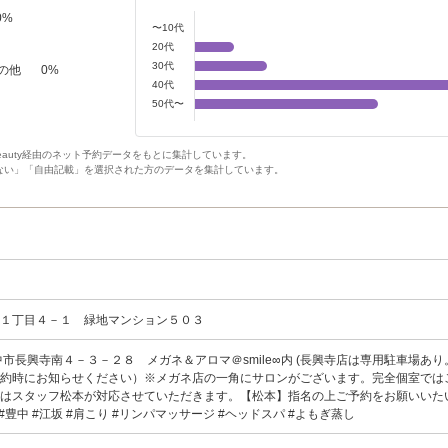
0
%
〜10代
20代
30代
の他
0
%
40代
50代〜
Beauty経由のネット予約データをもとに集計しています。
ない」「自由記載」を選択された方のデータを集計しています。
日１丁目４－１ 緑地マンション５０３
中市長興寺南４－３－２８ メガネ＆アロマ＠smile∞内 (長興寺店は専用駐車場あ
予約時にお知らせください）※メガネ店の一角にサロンがございます。完全個室では
はスタッフ松本が対応させていただきます。【松本】指名の上ご予約をお願いいた
#豊中 #江坂 #肩こり #リンパマッサージ #ヘッドスパ #よもぎ蒸し