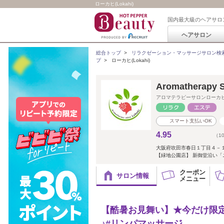
ローカヒ(Lokahi)
国内最大級のヘアサロ
ヘアサロン
総合トップ
>
リラクゼーション・マッサージサロン検
プ
>
ローカヒ(Lokahi)
Aromatherapy S
アロマテラピーサロンローカ
スマート支払いOK
4.95
（1
大阪府吹田市春日１丁目４－
【緑地公園店】 新御堂沿い「
クーポン
サロン情報
メニュー
【酷暑お見舞い】★今だけ限定価格
♪#リンパマッサージ