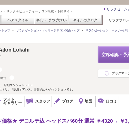
リラクゼーシ
ン ・リラク＆ビューティーサロン検索・予約サイト
ヘアスタイル
ネイル・まつげサロン
ネイルカタログ
リラクサロ
索トップ
>
リラクゼーション・マッサージサロン関西トップ
>
リラクゼーション・マッサージサ
alon Lokahi
空席確認・予
ヒ
ブックマー
00件）
１ 緑地マンション５０３
ニトリ」「阪急オアシス」西側 向かいのマンションです。
フォト
スタッフ
ブログ
地図
口コミ
ギャラリー
★ デコルテ込 ヘッドスパ60分 通常 ￥4320→ ￥3,