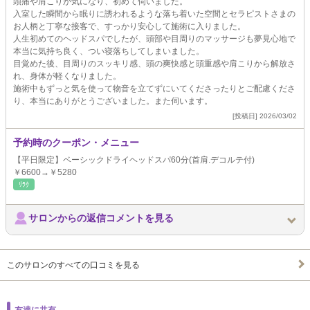
頭痛や肩こりが気になり、初めて伺いました。
入室した瞬間から眠りに誘われるような落ち着いた空間とセラピストさまの
お人柄と丁寧な接客で、すっかり安心して施術に入りました。
人生初めてのヘッドスパでしたが、頭部や目周りのマッサージも夢見心地で
本当に気持ち良く、つい寝落ちしてしまいました。
目覚めた後、目周りのスッキリ感、頭の爽快感と頭重感や肩こりから解放さ
れ、身体が軽くなりました。
施術中もずっと気を使って物音を立てずにいてくださったりとご配慮くださ
り、本当にありがとうございました。また伺います。
[投稿日] 2026/03/02
予約時のクーポン・メニュー
【平日限定】ベーシックドライヘッドスパ60分(首肩.デコルテ付)
￥6600→￥5280
ﾘﾗｸ
サロンからの返信コメントを見る
このサロンのすべての口コミを見る