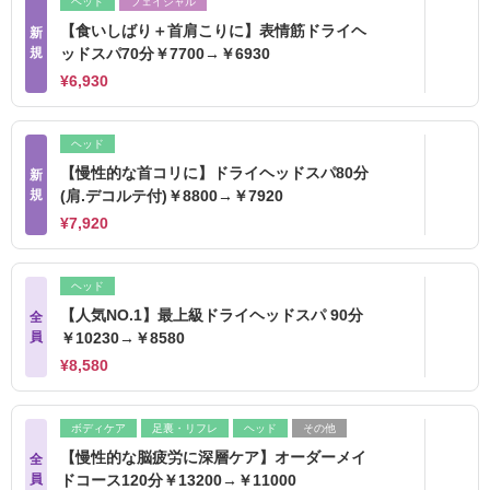
ヘッド
フェイシャル
【食いしばり＋首肩こりに】表情筋ドライヘ
新
規
ッドスパ70分￥7700→￥6930
¥6,930
ヘッド
【慢性的な首コリに】ドライヘッドスパ80分
新
規
(肩.デコルテ付)￥8800→￥7920
¥7,920
ヘッド
【人気NO.1】最上級ドライヘッドスパ 90分
全
員
￥10230→￥8580
¥8,580
ボディケア
足裏・リフレ
ヘッド
その他
【慢性的な脳疲労に深層ケア】オーダーメイ
全
員
ドコース120分￥13200→￥11000