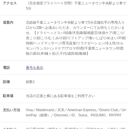
アクセス
《完全個室プライベート空間》千葉ニュータウン中央駅より車で
5分
道案内
北総線千葉ニュータウン中央駅より車で5分店舗右手の専用入り
口から2階へお進みいただき、カウンターにてお待ちくださいま
せ。【ドライヘッドスパ/頭痛/天気痛/眼精疲労/未病ケア/肩こり/
首こり/顔こり/むくみ/小顔/リフトアップ/食いしばり/めまい/不眠/
快眠/ヘッドマッサージ/育毛促進/リラクゼーション/冷え性/ホル
モンバランス/ハンドケア/アロマ/印西/千葉県ニュータウン/印西
牧の原/白井/鎌ヶ谷/八千代/成田/柏/船橋】
電話
番号を表示
設備
総数1
駐車場
当店の正面と横にある駐車場をご利用下さい
支払い方法
Visa／Mastercard／JCB／American Express／Diners Club／Un
ionPay（銀聯）／Discover／iD、Suica、PASUMO、PAYPAY