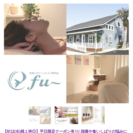
【8/12(水)残１枠◎】平日限定クーポン有り| 頭痛や食いしばりの悩みに