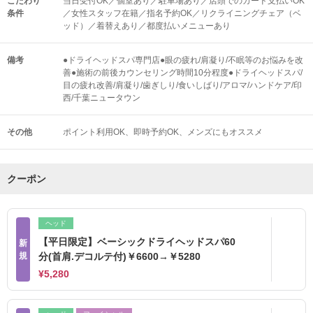
こだわり
当日受付OK／個室あり／駐車場あり／店頭でのカード支払いOK
条件
／女性スタッフ在籍／指名予約OK／リクライニングチェア（ベ
ッド）／着替えあり／都度払いメニューあり
備考
●ドライヘッドスパ専門店●眼の疲れ/肩凝り/不眠等のお悩みを改
善●施術の前後カウンセリング時間10分程度●ドライヘッドスパ/
目の疲れ改善/肩凝り/歯ぎしり/食いしばり/アロマ/ハンドケア/印
西/千葉ニュータウン
その他
ポイント利用OK
即時予約OK
メンズにもオススメ
クーポン
ヘッド
【平日限定】ベーシックドライヘッドスパ60
新
規
分(首肩.デコルテ付)￥6600→￥5280
¥5,280