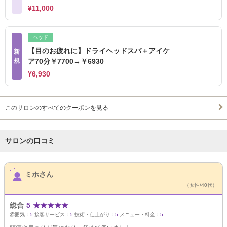
¥11,000
ヘッド
【目のお疲れに】ドライヘッドスパ＋アイケ
新
規
ア70分￥7700→￥6930
¥6,930
このサロンのすべてのクーポンを見る
サロンの口コミ
サロンPick Up
ミホさん
（女性/40代）
総合
5
★
★
★
★
★
雰囲気：
5
接客サービス：
5
技術・仕上がり：
5
メニュー・料金：
5