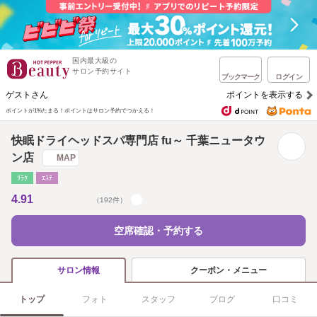
国内最大級の
サロン予約サイト
ブックマーク
ログイン
ゲストさん
ポイントを表示する
ポイントが1%たまる！
ポイントはサロン予約でつかえる！
快眠ドライヘッドスパ専門店 fu～ 千葉ニュータウ
ン店
MAP
ﾘﾗｸ
ｴｽﾃ
4.91
（192件）
空席確認・予約する
クーポン・メニュー
サロン情報
トップ
フォト
スタッフ
ブログ
口コミ