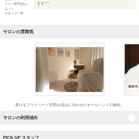
ます^ ^
ドスパ専門店fu～
(ふ～)
スタッフ一同
サロンの雰囲気
寛げるプライベート空間/お悩みに合わせたオールハンドの施術。
サロンの利用傾向
PICK UP スタッフ