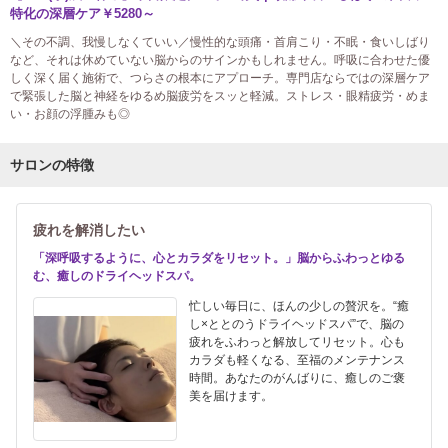
特化の深層ケア￥5280～
＼その不調、我慢しなくていい／慢性的な頭痛・首肩こり・不眠・食いしばり
など、それは休めていない脳からのサインかもしれません。呼吸に合わせた優
しく深く届く施術で、つらさの根本にアプローチ。専門店ならではの深層ケア
で緊張した脳と神経をゆるめ脳疲労をスッと軽減。ストレス・眼精疲労・めま
い・お顔の浮腫みも◎
サロンの特徴
疲れを解消したい
「深呼吸するように、心とカラダをリセット。」脳からふわっとゆる
む、癒しのドライヘッドスパ。
忙しい毎日に、ほんの少しの贅沢を。“癒
し×ととのうドライヘッドスパ”で、脳の
疲れをふわっと解放してリセット。心も
カラダも軽くなる、至福のメンテナンス
時間。あなたのがんばりに、癒しのご褒
美を届けます。