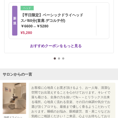
ヘッド
【平日限定】ベーシックドライヘッド
新
スパ60分(首肩.デコルテ付)
規
￥6600→￥5280
¥5,280
おすすめクーポンをもっと見る
サロンからの一言
お客様に心地良くお寛ぎ頂けるよう、お一人毎、清潔な
空間でお出迎えすることを心がけております。キレイで
落ち着ける、全身の力を抜いてfu～～とリラックス出来
る場所。心地良く流れる音楽、その日の体調や気分でお
選び頂くアロマも、最後まで優しく香るようこだわって
おります。睡眠のお悩み、眼精疲労、首・肩こりなどお
気軽にご相談ください！ご来店、心よりお待ちしており
快眠ドライヘッ