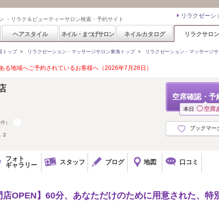
リラクゼーシ
ン ・リラク＆ビューティーサロン検索・予約サイト
ヘアスタイル
ネイル・まつげサロン
ネイルカタログ
リラクサロ
索トップ
>
リラクゼーション・マッサージサロン東海トップ
>
リラクゼーション・マッサージサ
る地域へご予約されているお客様へ（2026年7月28日）
店
空席確認・予
◯
空席
本日
3件）
ブックマー
１２
フォト
スタッフ
ブログ
地図
口コミ
ギャラリー
店OPEN】60分、あなただけのために用意された、特