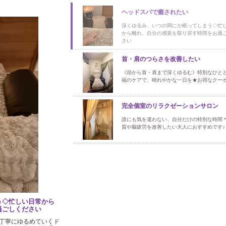
ヘッドスパで癒されたい
深くゆるみ、いつの間にか眠ってしまう◇忙
から離れ、自分の感覚を取り戻す時間をお過
さい
首・肩のつらさを改善したい
《頭から首・肩まで深くゆるむ》特別なひと
福のケアで、晴れやかな一日を★お得なクー
完全個室のリラクゼーションサロン
誰にも気を遣わない、自分だけの特別な時間＊
質や脳疲労を改善したい大人におすすめです♪
う◇忙しい日常から
過ごしください
丁寧にゆるめていくド