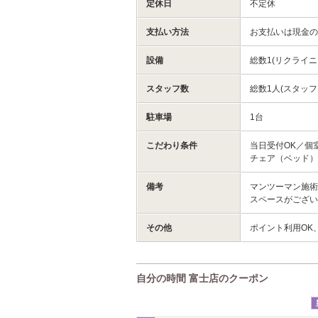
定休日
不定休
支払い方法
お支払いは現金
設備
総数1(リクライニ
スタッフ数
総数1人(スタッフ
駐車場
1台
こだわり条件
当日受付OK／個
チェア（ベッド）
備考
マンツーマン施
スペースがござい
その他
ポイント利用OK
自分の時間 富士店のクーポン