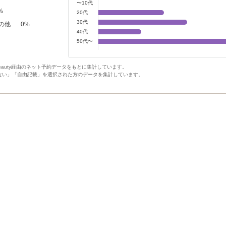
〜10代
%
20代
30代
の他
0
%
40代
50代〜
Beauty経由のネット予約データをもとに集計しています。
ない」「自由記載」を選択された方のデータを集計しています。