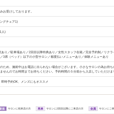
のみお受けしております。
ングチェア1)
1人)
室あり／駐車場あり／2回目以降特典あり／女性スタッフ在籍／完全予約制／リクラ
／3席（ベッド）以下の小型サロン／都度払いメニューあり／体験メニューあり
術のため、施術中はお電話に出られない場合がございます。小さなサロンの為お待ち
ませんのでお時間までお待ちください。予約時間の５分前から入店していただけま
、即時予約OK、メンズにもオススメ
新規
サロンに初来店の方
再来
サロンに2回目以降にご来店の方
全員
サロンにご