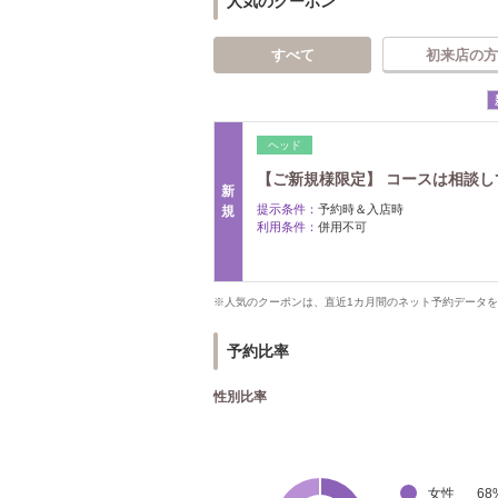
人気のクーポン
すべて
初来店の方
ヘッド
【ご新規様限定】 コースは相談して決
新
提示条件：
予約時＆入店時
規
利用条件：
併用不可
※人気のクーポンは、直近1カ月間のネット予約データ
予約比率
性別比率
女性
68