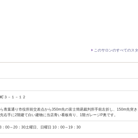
このサロンのすべてのス
央町３－１－１２
ら青葉通り市役所前交差点から350m先の富士簡易裁判所手前左折し、150m先突き
m先右手に2階建て白い建物に当店青い看板有り、1階ガレージP奥です。
：00～20：30土曜日、日曜日 10：00～19：30