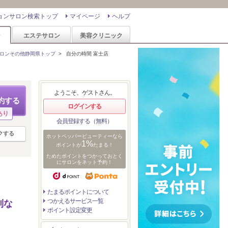
ョンサロン検索トップ
マイページ
ヘルプ
ン
エステサロン
美容クリニック
ロンその他静岡県トップ
>
自分の時間 富士店
ようこそ、ゲストさん。
約する
ログインする
あり
会員登録する（無料）
クする
ホットペッパービューティーなら
1%
ポイントが
たまる！
ためたポイントをつかっておとく
にサロンをネット予約！
たまるポイントについて
つかえるサービス一覧
別な
ポイント設定変更