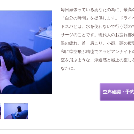
毎日頑張っているあなたの為に、最高
「自分の時間」を提供します。ドライ
ドスパとは、水を使わないで行う頭の
サージのことです。現代人のお疲れ部
眼の疲れ、首・肩こり、小顔、頭の疲
和に◎空飛ぶ絨毯でアラビアンナイト
空を飛ぶような、浮遊感と極上の癒し
なたに。
空席確認・予