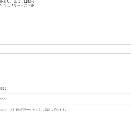
静まり、気づけば眠っ
ともにリラックス＊癒
,999
,999
uty経由のネット予約時データをもとに集計しています。