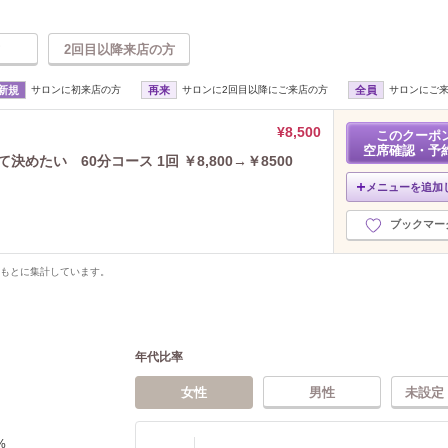
2回目以降来店の方
新規
サロンに初来店の方
再来
サロンに2回目以降にご来店の方
全員
サロンにご
¥8,500
このクーポ
空席確認・予
めたい 60分コース 1回 ￥8,800→￥8500
メニューを追加
ブックマー
をもとに集計しています。
年代比率
女性
男性
未設定
%