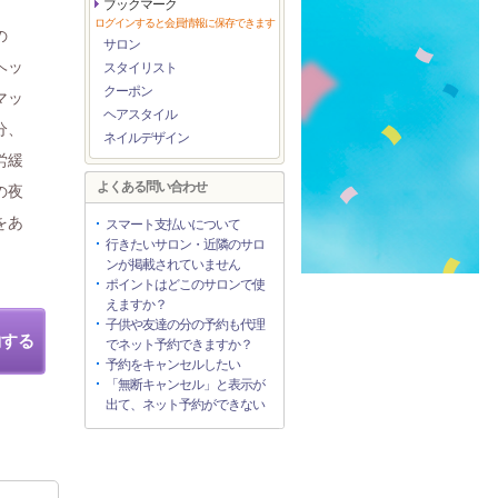
ブックマーク
ログインすると会員情報に保存できます
の
サロン
ヘッ
スタイリスト
クーポン
マッ
ヘアスタイル
分、
ネイルデザイン
労緩
よくある問い合わせ
の夜
をあ
スマート支払いについて
行きたいサロン・近隣のサロ
ンが掲載されていません
ポイントはどこのサロンで使
えますか？
子供や友達の分の予約も代理
約する
でネット予約できますか？
予約をキャンセルしたい
「無断キャンセル」と表示が
出て、ネット予約ができない