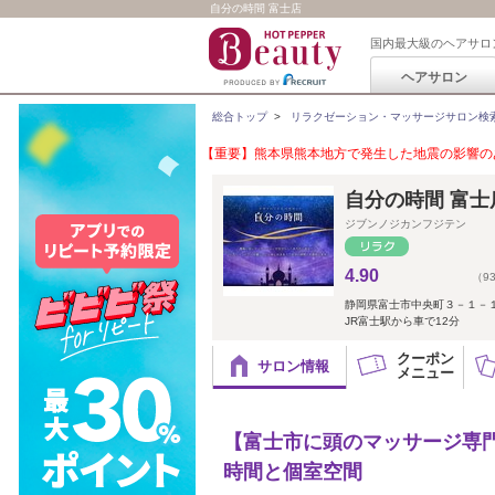
自分の時間 富士店
国内最大級のヘアサロ
ヘアサロン
総合トップ
>
リラクゼーション・マッサージサロン検
【重要】熊本県熊本地方で発生した地震の影響のあ
自分の時間 富士
ジブンノジカンフジテン
4.90
（9
静岡県富士市中央町３－１－
JR富士駅から車で12分
クーポン
サロン情報
メニュー
【富士市に頭のマッサージ専門
時間と個室空間