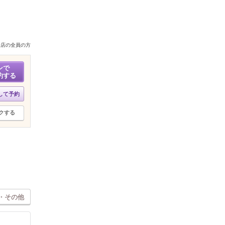
来店の全員の方
ンで
約する
して予約
クする
・その他