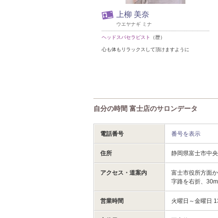
上柳 美奈
ウエヤナギ ミナ
ヘッドスパセラピスト
（歴）
心も体もリラックスして頂けますように
自分の時間 富士店のサロンデータ
電話番号
番号を表示
住所
静岡県富士市中
アクセス・道案内
富士市役所方面か
字路を右折、30
営業時間
火曜日～金曜日 13