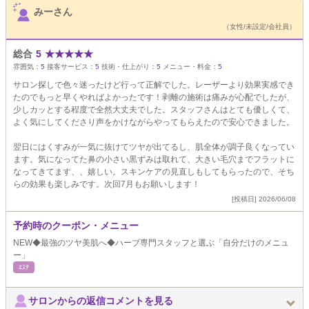
みーさん
（女性/未設定/会社員）
総合
5
★
★
★
★
★
雰囲気：
5
接客サービス：
5
技術・仕上がり：
5
メニュー・料金：
5
サロン探しで色々迷ったけど行って正解でした。レーザーより効果実感でき
たのでもっと早くやればよかったです！剥離の施術は痛みが心配でしたが、
少しカッとする程度で全然大丈夫でした。スタッフさんはとても優しくて、
よく気にしてくださり声をかけながらやってもらえたので安心できました。
翌日にはくすみが一気に抜けてツヤが出てるし、肌全体が調子良くなってい
ます。気になってた鼻の小さい黒ずみは取れて、大きい毛穴までフラットに
なってきてます、、嬉しい。スキンケアの見直しもしてもらったので、そち
らの効果も楽しみです。次回7月もお願いします！
[投稿日] 2026/06/08
予約時のクーポン・メニュー
NEW◆最強のツヤ美肌へ◆ハーブ専門スタッフと選ぶ「自分だけのメニュ
ー」
ｴｽﾃ
サロンからの返信コメントを見る