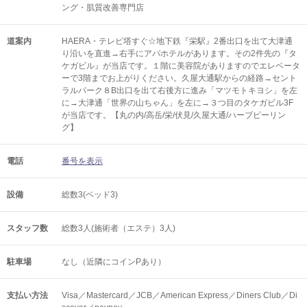
ング・肌質改善専門店
道案内
HAERA・テレビ塔すぐ☆地下鉄『栄駅』2番出口を出て大津通
り沿いを直進→右手にアパホテルがあります。その2件先の『タ
ケガビル』が当店です。１階に美容院がありますのでエレベータ
ーで3階までお上がりください。久屋大通駅からの経路→セント
ラルパーク８B出口を出て右後方に進み「マツモトキヨシ」を左
に→大津通「世界の山ちゃん」を左に→３つ目のタケガビル3F
が当店です。【丸の内/高岳/栄/伏見/久屋大通/ハーブピーリン
グ】
電話
番号を表示
設備
総数3(ベッド3)
スタッフ数
総数3人(施術者（エステ）3人)
駐車場
なし（近隣にコインPあり）
支払い方法
Visa／Mastercard／JCB／American Express／Diners Club／Di