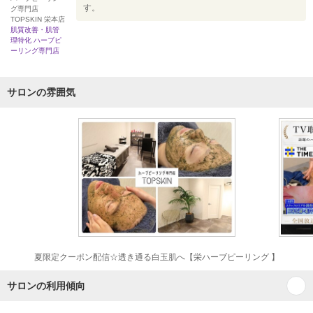
す。
グ専門店
TOPSKIN 栄本店
肌質改善・肌管
理特化 ハーブピ
ーリング専門店
サロンの雰囲気
夏限定クーポン配信☆透き通る白玉肌へ【栄ハーブピーリング 】
サロンの利用傾向