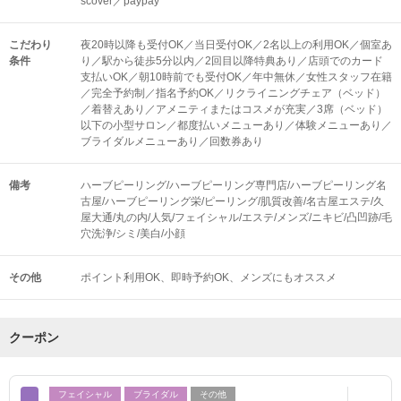
scover／paypay
こだわり
夜20時以降も受付OK／当日受付OK／2名以上の利用OK／個室あ
条件
り／駅から徒歩5分以内／2回目以降特典あり／店頭でのカード
支払いOK／朝10時前でも受付OK／年中無休／女性スタッフ在籍
／完全予約制／指名予約OK／リクライニングチェア（ベッド）
／着替えあり／アメニティまたはコスメが充実／3席（ベッド）
以下の小型サロン／都度払いメニューあり／体験メニューあり／
ブライダルメニューあり／回数券あり
備考
ハーブピーリング/ハーブピーリング専門店/ハーブピーリング名
古屋/ハーブピーリング栄/ピーリング/肌質改善/名古屋エステ/久
屋大通/丸の内/人気/フェイシャル/エステ/メンズ/ニキビ/凸凹跡/毛
穴洗浄/シミ/美白/小顔
その他
ポイント利用OK
即時予約OK
メンズにもオススメ
クーポン
フェイシャル
ブライダル
その他