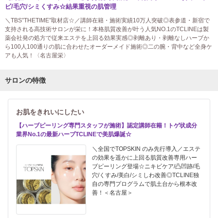
ビ/毛穴/シミくすみ☆結果重視の肌管理
＼TBS”THETIME”取材店☆／講師在籍・施術実績10万人突破◎表参道・新宿で
支持される高技術サロンが栄に！本格肌質改善が叶う人気NO.1のTCLINEは製
薬会社発の処方で従来エステを上回る効果実感◎剥離あり・剥離なしハーブか
ら100人100通りの肌に合わせたオーダーメイド施術◎二の腕・背中など全身ケ
アも人気！〈名古屋栄〉
サロンの特徴
お肌をきれいにしたい
【ハーブピーリング専門スタッフが施術】認定講師在籍！トゲ状成分
業界No.1の最新ハーブTCLINEで美肌爆誕☆
＼全国でTOPSKIN のみ先行導入／エステ
の効果を遥かに上回る肌質改善専用ハー
ブピーリング登場☆ニキビケア/凸凹跡/毛
穴/くすみ/美白/シミしわ改善◎TCLINE独
自の専門プログラムで肌土台から根本改
善！＜名古屋＞