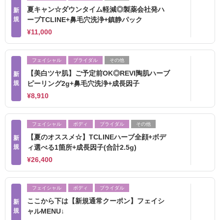
夏キャン☆ダウンタイム軽減◎製薬会社発ハ
新
規
ーブTCLINE+鼻毛穴洗浄+鎮静パック
¥11,000
フェイシャル
ブライダル
その他
【美白ツヤ肌】ご予定前OK◎REVI陶肌ハーブ
新
規
ピーリング2g+鼻毛穴洗浄+成長因子
¥8,910
フェイシャル
ボディ
ブライダル
その他
【夏のオススメ☆】TCLINEハーブ全顔+ボデ
新
規
ィ選べる1箇所+成長因子(合計2.5g)
¥26,400
フェイシャル
ボディ
ブライダル
ここから下は【新規通常クーポン】フェイシ
新
規
ャルMENU↓