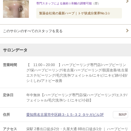
専門スタッフによる施術☆剥離の調整可能
（歴）
製薬会社発の最新ハーブ｜トゲ状成分業界No.1☆
このサロンのすべてのスタッフを見る
サロンデータ
営業時間
【 11:00～20:00 】ハーブピーリング専門店/ハーブピーリン
グ/栄ハーブピーリング/名古屋ハーブピーリング/肌質改善/名古屋
エステ/ピーリング/毛穴洗浄/フェイシャル/ニキビ/ニキビ跡/小顔/
シミしわ/アトピー改善
定休日
年中無休【ハーブピーリング専門店/栄ハーブピーリング/エステ/
フェイシャル/毛穴洗浄/シミ/ニキビ/小顔】
住所
愛知県名古屋市中区錦３-１５-３２ タケガビル3F
MAP
アクセス
栄駅 2番出口徒歩2分・久屋大通 8B出口徒歩1分 ｜ ハーブピーリ