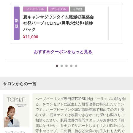
フェイシャル
ブライダル
その他
夏キャン☆ダウンタイム軽減◎製薬会
新
社発ハーブTCLINE+鼻毛穴洗浄+鎮静
規
パック
¥11,000
おすすめクーポンをもっと見る
サロンからの一言
ハーブピーリング専門店TOPSKINは「一生モノの肌を創
る」をコンセプトに誕生した肌質改善に特化したサロン
です。ハーブピーリング認定講師在籍で初めての方も安
心です。従来ケアでは改善できなかった深いお悩みもご
相談ください。肌質改善の専門スタッフがお客様の「綺
麗になりたい」を全力でサポートします！お顔以外にも
背中やヒップ、二の腕、脇など全身のお手入れも人気で
ハーブピーリン