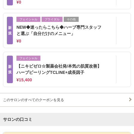
¥0
フェイシャル
ブライダル
その他
NEW◆迷ったらこちら◆ハーブ専門スタッフ
新
規
と選ぶ「自分だけのメニュー」
¥0
フェイシャル
【ニキビゼロ☆製薬会社発/本気の肌質改善】
新
規
ハーブピーリングTCLINE+成長因子
¥15,400
このサロンのすべてのクーポンを見る
サロンの口コミ
サロンPick Up