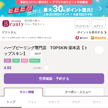
国内最大級の
サロン予約サイト
ブックマーク
ログイン
ゲストさん
ポイントを表示する
ポイントが1%たまる！
ポイントはサロン予約でつかえる！
ハーブピーリング専門店 TOPSKIN 栄本店【ト
ップスキン】
MAP
ｴｽﾃ
ﾘﾗｸ
ﾈｲﾙ
ﾘﾌﾚｯｼｭ
4.93
（117件）
空席確認・予約する
クーポン・メニュー
サロン情報
トップ
フォト
スタッフ
ブログ
口コミ