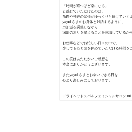
「時間が経つほど楽になる」
と感じていただけたのは、
筋肉や神経の緊張がゆっくりと解けていく
yayoi さまのお身体と対話するように、
力加減を調整しながら
深部の巡りを整えることを意識しているから
お仕事などでお忙しい日々の中で、
少しでも心と頭を休めていただける時間を
この度はあたたかいご感想を
本当にありがとうございます。
またyayoi さまとお会いできる日を
心より楽しみにしております。
ドライヘッドスパ＆フェイシャルサロン mi-co 