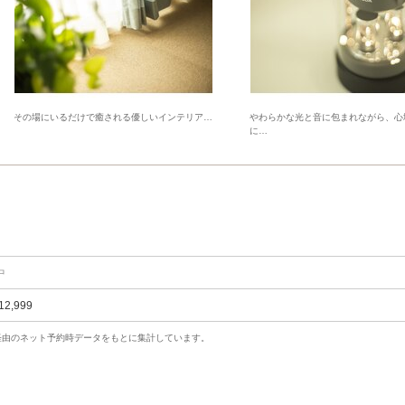
その場にいるだけで癒される優しいインテリア…
やわらかな光と音に包まれながら、心
に…
中
12,999
uty経由のネット予約時データをもとに集計しています。