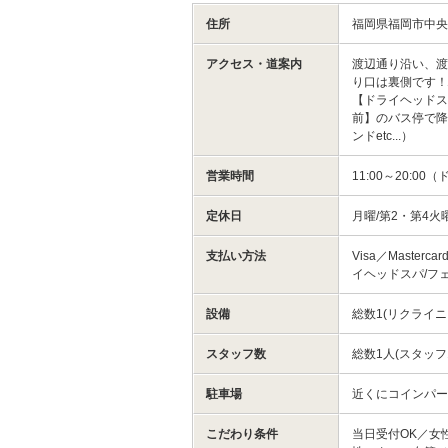
住所
福岡県福岡市中
アクセス・道案内
渡辺通り沿い、渡
り口は裏側です
【ドライヘッドス
前】のバス停で降
ンドetc...）
営業時間
11:00～20:
定休日
月曜/第2・第4
支払い方法
Visa／Masterca
イヘッドスパ/フ
設備
総数1(リクライニ
スタッフ数
総数1人(スタッフ
駐車場
近くにコインパ
こだわり条件
当日受付OK／女