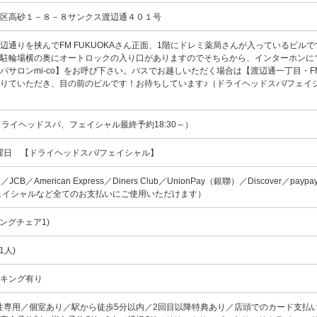
央区高砂１－８－８サンクス渡辺通４０１号
辺通りを挟んでFM FUKUOKAさん正面、1階にドレミ薬局さんが入っているビル
！駐輪場横の奥にオートロックの入り口がありますのでそちらから、インターホンに
パサロンmi-co】をお呼び下さい。バスでお越しいただく場合は【渡辺通一丁目・F
りていただき、目の前のビルです！お待ちしています♪（ドライヘッドスパ/フェイシ
00（ドライヘッドスパ、フェイシャル最終予約18:30～）
火曜日 【ドライヘッドスパ/フェイシャル】
rd／JCB／American Express／Diners Club／UnionPay（銀聯）／Discover／pay
ェイシャルなど全てのお支払いにご使用いただけます）
ングチェア1)
1人)
ーキング有り
性専用／個室あり／駅から徒歩5分以内／2回目以降特典あり／店頭でのカード支払い