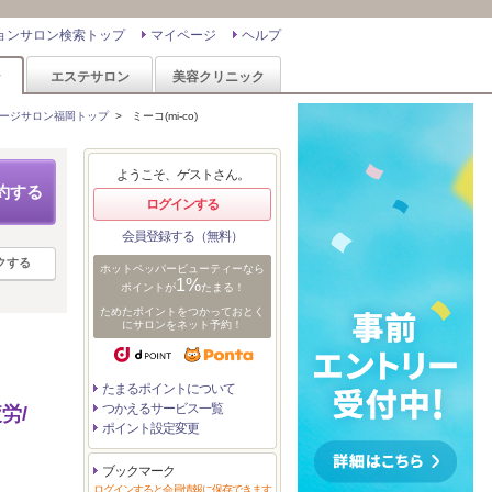
ョンサロン検索トップ
マイページ
ヘルプ
ン
エステサロン
美容クリニック
ージサロン福岡トップ
>
ミーコ(mi-co)
ようこそ、ゲストさん。
約する
ログインする
会員登録する（無料）
クする
ホットペッパービューティーなら
1%
ポイントが
たまる！
ためたポイントをつかっておとく
にサロンをネット予約！
たまるポイントについて
つかえるサービス一覧
労/
ポイント設定変更
ブックマーク
ログインすると会員情報に保存できます