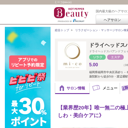
ミーコ(mi-co)
国内最大級のヘアサロ
ヘアサロン
総合トップ
>
リラクゼーション・マッサージサロン検
ドライヘッドスパ 
ドライヘッドスパアンドフェ
5.00
（3
福岡県福岡市中央区高砂１－
薬院駅から徒歩5分・渡辺通駅
サロン情報
メニュー
【業界歴20年】唯一無二の極
しわ・美白ケアに》