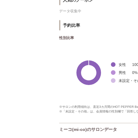
人気のクーポン
データ収集中
予約比率
性別比率
女性
10
男性
0
%
未設定・そ
※サロンの利用傾向は、直近3カ月間のHOT PEPPER 
※「未設定・その他」は、会員情報の性別欄で「回答し
ミーコ(mi-co)のサロンデータ