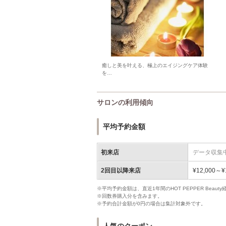
癒しと美を叶える、極上のエイジングケア体験
を…
サロンの利用傾向
平均予約金額
初来店
データ収集
2回目以降来店
¥12,000～¥
※平均予約金額は、直近1年間のHOT PEPPER Bea
※回数券購入分を含みます。
※予約合計金額が0円の場合は集計対象外です。