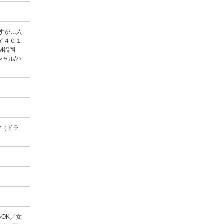
ですが…入
て４０１
M福岡
ャル/ハ
pay（ドラ
OK／女