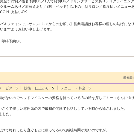
完全予約制／指名予約OK／1人で貸切OK／ドリンクサービスあり／リクライニン
クルームあり／着替えあり／3席（ベッド）以下の小型サロン／都度払いメニュー
OIN+支払いOK
パ＆フェイシャルサロンmi-coからのお願い】営業電話はお客様の癒しの妨げにな
いますようお願い申し上げます。
、即時予約OK
[投稿日] 
サービス
5
技術・仕上がり
5
メニュー・料金
5
舗がないのでヘッドマイスターの資格を持っている方の所を探してミーコさんに辿
小さくて優しい雰囲気の方で最初の問診でお話ししている時から癒されました。
ました。
だけで終わったら直ぐもとに戻ってるので継続時間が短いのですが、