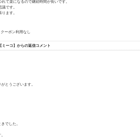
つれて楽になるので継続時間が長いです。
思議です。
張ります。
クーポン利用なし
co【ミーコ】からの返信コメント
、
りがとうございます。
ときでした。
す。