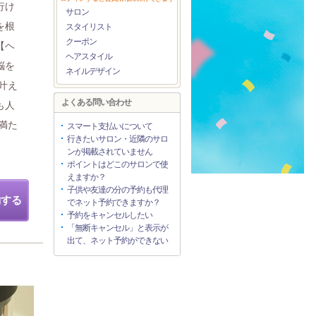
行け
サロン
を根
スタイリスト
クーポン
【ヘ
ヘアスタイル
脳を
ネイルデザイン
叶え
よくある問い合わせ
も人
満た
スマート支払いについて
行きたいサロン・近隣のサロ
ンが掲載されていません
ポイントはどこのサロンで使
えますか？
子供や友達の分の予約も代理
約する
でネット予約できますか？
予約をキャンセルしたい
「無断キャンセル」と表示が
出て、ネット予約ができない