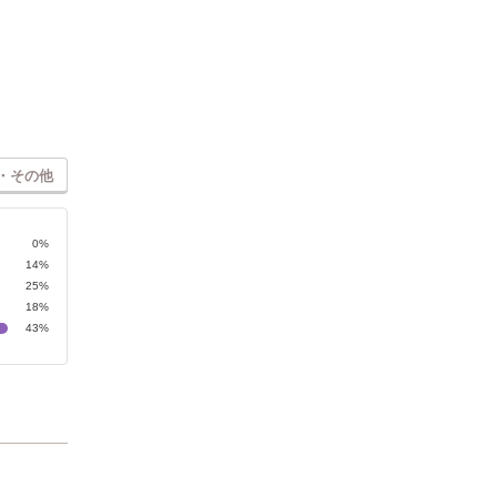
・その他
0%
14%
25%
18%
43%