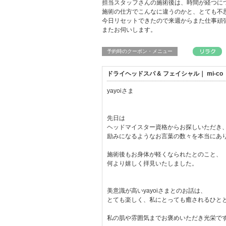
担当スタッフさんの施術後は、時間が経つに
施術の仕方でこんなに違うのかと、とても不
今日リセットできたので来週からまた仕事頑
またお伺いします。
予約時のクーポン・メニュー
ドライヘッドスパ & フェイシャル｜ mi-
yayoiさま
先日は
ヘッドマイスター資格からお探しいただき
励みになるようなお言葉の数々を本当にあ
施術後もお身体が軽くなられたとのこと、
何より嬉しく拝見いたしました。
美意識が高いyayoiさまとのお話は、
とても楽しく、私にとっても癒されるひと
私の肌や雰囲気までお褒めいただき光栄で