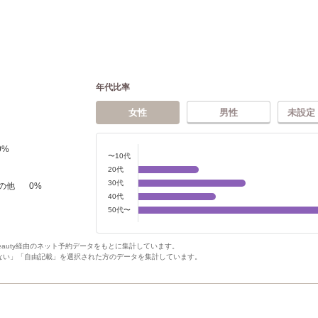
年代比率
女性
男性
未設定
0
%
〜10代
20代
30代
の他
0
%
40代
50代〜
Beauty経由のネット予約データをもとに集計しています。
ない」「自由記載」を選択された方のデータを集計しています。