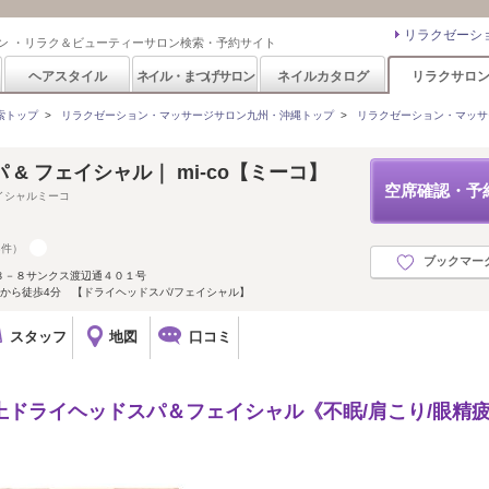
リラクゼーシ
ン ・リラク＆ビューティーサロン検索・予約サイト
ヘアスタイル
ネイル・まつげサロン
ネイルカタログ
リラクサロ
索トップ
>
リラクゼーション・マッサージサロン九州・沖縄トップ
>
リラクゼーション・マッサ
& フェイシャル｜ mi-co【ミーコ】
空席確認・予
イシャルミーコ
8件）
ブックマー
８－８サンクス渡辺通４０１号
から徒歩4分 【ドライヘッドスパ/フェイシャル】
スタッフ
地図
口コミ
上ドライヘッドスパ＆フェイシャル《不眠/肩こり/眼精疲