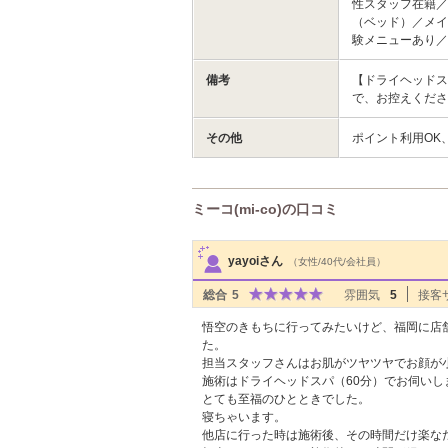
性スタッフ在籍／
（ベッド）／メイ
験メニューあり／C
備考
【ドライヘッドス
で、お控えくださ
その他
ポイント利用OK
ミーコ(mi-co)の口コミ
サロンPick Up
yayoiさん
（女性/40代/会社員）
総合
5
雰囲気
5
接客
悟空のきもちに行ってみたいけど、福岡に店
た。
担当スタッフさんはお肌がツヤツヤでお顔が
施術はドライヘッドスパ（60分）でお伺いし
とても至福のひとときでした。
寝ちゃいます。
他店に行った時は施術後、その時間だけ楽な