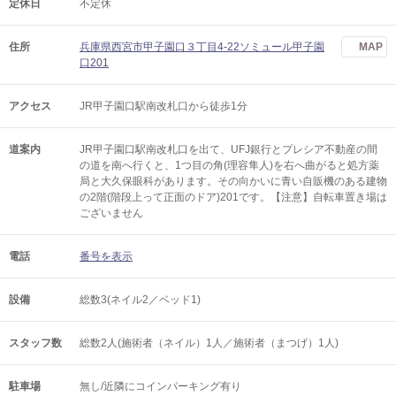
定休日
不定休
住所
兵庫県西宮市甲子園口３丁目4-22ソミュール甲子園
MAP
口201
アクセス
JR甲子園口駅南改札口から徒歩1分
道案内
JR甲子園口駅南改札口を出て、UFJ銀行とプレシア不動産の間
の道を南へ行くと、1つ目の角(理容隼人)を右へ曲がると処方薬
局と大久保眼科があります。その向かいに青い自販機のある建物
の2階(階段上って正面のドア)201です。【注意】自転車置き場は
ございません
電話
番号を表示
設備
総数3(ネイル2／ベッド1)
スタッフ数
総数2人(施術者（ネイル）1人／施術者（まつげ）1人)
駐車場
無し/近隣にコインパーキング有り