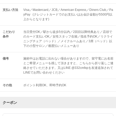
支払い方法
Visa／Mastercard／JCB／American Express／Diners Club／Pa
yPay (クレジットカードでのお支払いはお会計金額が5500円以
上からとなります)
こだわり
当日受付OK／駅から徒歩5分以内／2回目以降特典あり／店頭で
条件
のカード支払いOK／女性スタッフ在籍／指名予約OK／リクライ
ニングチェア（ベッド）／メイクルームあり／3席（ベッド）以
下の小型サロン／都度払いメニューあり
備考
施術中はお電話に出れない場合がありますので、留守電にお名前
とご希望メニューを残して頂きますと、こちらから折り返しご連
絡させていただきます。又はLINE @332cmfxpを友達追加されて
LINEでお問い合わせください
その他
ポイント利用OK
即時予約OK
クーポン