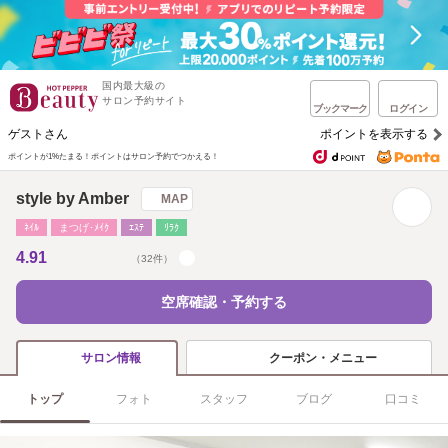
国内最大級の
サロン予約サイト
ブックマーク
ログイン
ゲストさん
ポイントを表示する
ポイントが1%たまる！
ポイントはサロン予約でつかえる！
style by Amber
MAP
ﾈｲﾙ
まつげ･ﾒｲｸ
ｴｽﾃ
ﾘﾗｸ
4.91
（32件）
空席確認・予約する
クーポン・メニュー
サロン情報
トップ
フォト
スタッフ
ブログ
口コミ