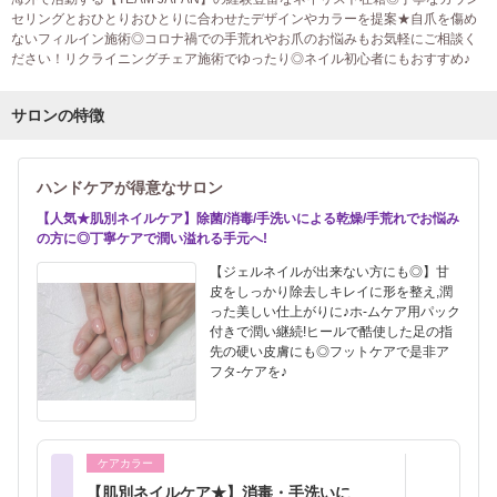
セリングとおひとりおひとりに合わせたデザインやカラーを提案★自爪を傷め
ないフィルイン施術◎コロナ禍での手荒れやお爪のお悩みもお気軽にご相談く
ださい！リクライニングチェア施術でゆったり◎ネイル初心者にもおすすめ♪
サロンの特徴
ハンドケアが得意なサロン
【人気★肌別ネイルケア】除菌/消毒/手洗いによる乾燥/手荒れでお悩み
の方に◎丁寧ケアで潤い溢れる手元へ!
【ジェルネイルが出来ない方にも◎】甘
皮をしっかり除去しキレイに形を整え,潤
った美しい仕上がりに♪ホ-ムケア用パック
付きで潤い継続!ヒールで酷使した足の指
先の硬い皮膚にも◎フットケアで是非ア
フタ-ケアを♪
ケアカラー
【肌別ネイルケア★】消毒・手洗いに