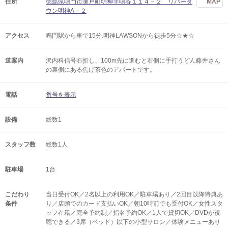
住所
徳島県鳴門市瀬戸町明神字鳴谷１１４－２ リバータ
MAP
ウン明神A－２
アクセス
鳴門駅から車で15分.明神LAWSONから徒歩5分☆★☆
道案内
沢内科信号右折し、100m先に進むと右側に手打うどん藤井さん
の裏側にある焦げ茶色のアパートです。
電話
番号を表示
設備
総数1
スタッフ数
総数1人
駐車場
1台
こだわり
当日受付OK／2名以上の利用OK／駐車場あり／2回目以降特典あ
条件
り／店頭でのカード支払いOK／朝10時前でも受付OK／女性スタ
ッフ在籍／完全予約制／指名予約OK／1人で貸切OK／DVDが視
聴できる／3席（ベッド）以下の小型サロン／体験メニューあり