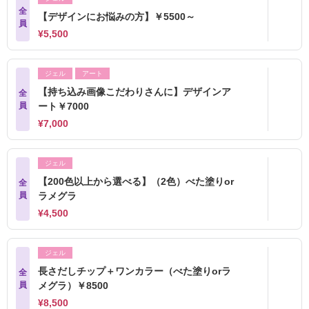
全
【デザインにお悩みの方】￥5500～
員
¥5,500
ジェル
アート
【持ち込み画像こだわりさんに】デザインア
全
員
ート￥7000
¥7,000
ジェル
【200色以上から選べる】（2色）べた塗りor
全
員
ラメグラ
¥4,500
ジェル
長さだしチップ＋ワンカラー（べた塗りorラ
全
員
メグラ）￥8500
¥8,500