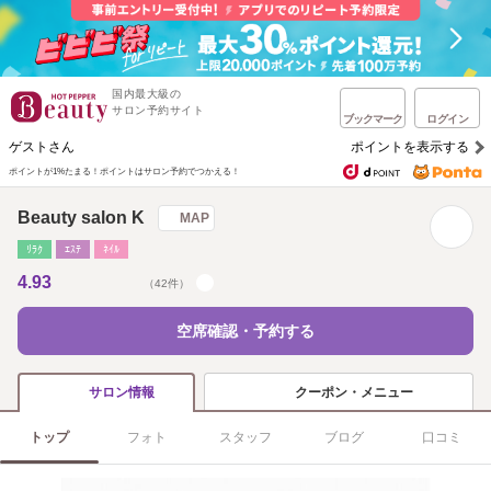
国内最大級の
サロン予約サイト
ブックマーク
ログイン
ゲストさん
ポイントを表示する
ポイントが1%たまる！
ポイントはサロン予約でつかえる！
Beauty salon K
MAP
ﾘﾗｸ
ｴｽﾃ
ﾈｲﾙ
4.93
（42件）
空席確認・予約する
クーポン・メニュー
サロン情報
トップ
フォト
スタッフ
ブログ
口コミ