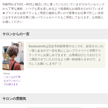
年齢問わず10代～80代と幅広い方に通っていただいています◎カウンセリング
から丁寧な施術、いつでも美を楽しめるよう低価格なお値段を心がけています
★ブライダルお得プランもご用意◎施術も早いので家事やお仕事で忙しい女性
におすすめ◎水仕事に強いパラジェルベースもご用意しております。お気軽に
お越しください
サロンからの一言
BautysalonKは完全予約制専用サロンです。自宅サロンの
一室にあるので一目を気にしないプライベート空間でリ
ラックスしお楽しみできます。お客様おひとりおひとり
ご満足させていただけるよう精一杯頑張りますので、よ
ろしくお願いします(*´-`)
Kana
一人一人の丁寧
なカウンセリン
グ心掛けます
サロンの雰囲気