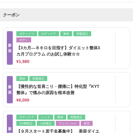
クーポン
ボディトリ
ボディケア
整体
骨盤矯正
ボディ
新
【3カ月―８キロを目指す】ダイエット整体3
規
カ月プログラム のお試し体験☆☆
¥1,980
整体
骨盤矯正
【慢性的な首肩こり・腰痛に】特化型『KYT
新
規
整体』で痛みの原因を根本改善
¥6,000
ボディケア
ヘッド
整体
骨盤矯正
OX脚矯正
小顔矯正
フェイシャル
脱毛
新
【９月スタート若干名募集中】 美容ダイエ