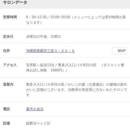
サロンデータ
営業時間
8：30~12:30／15:00~20:00（メニューによっては受付時間が異
なります）
定休日
水曜日の午後、日曜日
住所
沖縄県那覇市三原３－２０－５
MAP
アクセス
安里駅～徒歩13分／繁多川入口バス停目の前 （ダイエット整
体お試し体験 1980円）♪
道案内
繁多川入口バス停目の前／かいごの森（介護施設）の建物の真向
かいに店舗がございます。治療系や美容系に力をいれたサロンで
す
電話
番号を表示
設備
総数3(ベッド3)