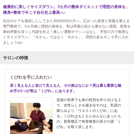
健康的に美しくサイズダウン。3カ月の整体ダイエットで理想の身体を。
痩身×整体で今こそ自分史上最高へ♪
自分のケアを後回しにしてきた30代40代の方へ。広がった肋骨と骨盤を整える
専門整体で、3カ月後に理想の身体を。実は呼吸の浅さも痩せない原因。肋骨を
締め呼吸を深くし代謝を向上！激しい運動やマシンはなし、手技の力で無理な
くサイズダウン。「今さら」ではなく「今から」。理想の姿を今こそ手に入れ
ましょうね♪
サロンの特徴
くびれを手に入れたい
若く見える人と老けて見える人、その差はなにか？実は最も重要な極
め手の1つが実は「くびれ」にあります。
芸術の世界でも体の性別を作り分ける上
で、女性らしさを描き出すのは、乳房の
膨らみより「ウエストのくびれ」にあ
る。くびれはもともとみんなにあったも
の。肋骨矯正で有形無形の若さの源「く
びれ」を取り戻します。