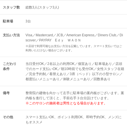
スタッフ数
総数3人(スタッフ3人)
駐車場
3台
支払い方法
Visa／Mastercard／JCB／American Express／Diners Club／Di
scover／PAYPAY Eｄｙ ＷＡＯＮ
※店頭で利用可能なお支払い方法を記載しています。スマート支払いではご
利用いただけない場合がございます。
こだわり
当日受付OK／2名以上の利用OK／個室あり／駐車場あり／店頭
条件
でのカード支払いOK／朝10時前でも受付OK／女性スタッフ在籍
／完全予約制／着替えあり／3席（ベッド）以下の小型サロン／
都度払いメニューあり／体験メニューあり／回数券あり
備考
整骨院の建物を向かって左手に駐車場の案内板がございます。案
内板を進行して頂くと、手前右手３台分設けています。
※このサロンの施術者は男性となる場合があります。
その他
スマート支払いOK
ポイント利用OK
即時予約OK
メンズに
もオススメ