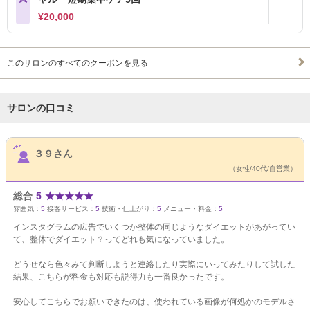
¥20,000
このサロンのすべてのクーポンを見る
サロンの口コミ
サロンPick Up
３９さん
（女性/40代/自営業）
総合
5
★
★
★
★
★
雰囲気：
5
接客サービス：
5
技術・仕上がり：
5
メニュー・料金：
5
インスタグラムの広告でいくつか整体の同じようなダイエットがあがってい
て、整体でダイエット？ってどれも気になっていました。
どうせなら色々みて判断しようと連絡したり実際にいってみたりして試した
結果、こちらが料金も対応も説得力も一番良かったです。
安心してこちらでお願いできたのは、使われている画像が何処かのモデルさ