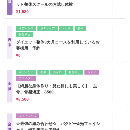
規
ット整体スクールのお試し体験
¥1,980
ボディトリ
ボディケア
ヘッド
整体
骨盤矯正
再
ダイエット整体3カ月コースを利用しているお
来
客様用 予約
¥0
ボディケア
整体
カイロ
骨盤矯正
ボディ
ブライダル
全
【綺麗な身体作り・見た目にも美しく】 肋
員
骨、骨盤矯正 8500
¥8,500
フェイシャル
☆最強の組み合わせ☆ バクピー&光フェイシ
全
員
ャル 短期集中ケア5回