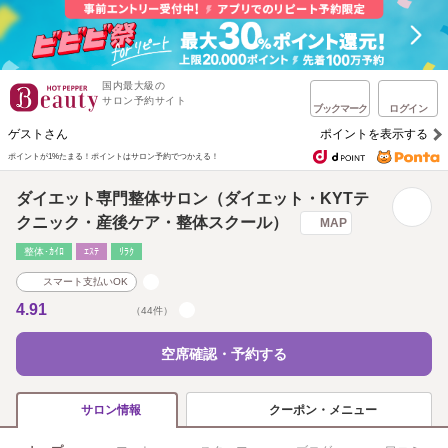
国内最大級の
サロン予約サイト
ブックマーク
ログイン
ゲストさん
ポイントを表示する
ポイントが1%たまる！
ポイントはサロン予約でつかえる！
ダイエット専門整体サロン（ダイエット・KYTテ
クニック・産後ケア・整体スクール）
MAP
整体･ｶｲﾛ
ｴｽﾃ
ﾘﾗｸ
スマート支払いOK
4.91
（44件）
空席確認・予約する
クーポン・メニュー
サロン情報