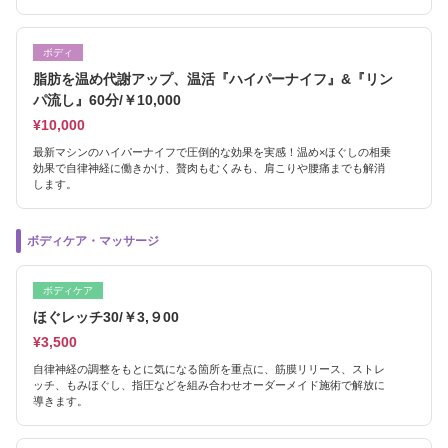
ボディ
脂肪を温め代謝アップ、温活『ハイパーナイフ』&『リン
パ流し』60分/￥10,000
¥10,000
最新マシンのハイパーナイフで圧倒的な効果を実感！温め×ほぐしの相乗
効果で自律神経に働きかけ、贅肉もむくみも、肩こりや腰痛までも解消
します。
ボディケア・マッサージ
ボディケア
ほぐレッチ30/￥3,９00
¥3,500
自律神経の調整をもとに気になる箇所を重点に、筋膜リリース、ストレ
ッチ、もみほぐし、指圧などを組み合わせオーダーメイド施術で解放に
導きます。