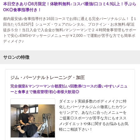
本日空きあり◎8月限定！体験料無料♪コスパ最強/口コミ4.9以上！手ぶら
OK◎食事指導付き！
都内最安値♪食事指導付き16回コースでお得に通える完全パーソナルジム！【１
回当たり5,625円】シューズ・ウェアのレンタル、プロテイン・お水無料♪駅近
徒歩５分！当日入会で入会金が無料♪マンツーマンで２４時間食事管理もサポー
トで安心♪EMSやマッサージメニューが￥2,000～で運動が苦手な方でも簡単ボ
ディメイク♪
サロンの特徴
ジム・パーソナルトレーニング・加圧
完全個室&マンツーマン☆都度払い/回数券/コースの通いやすいメニュ
ーと食事まで徹底管理!初心者様大歓迎◎
ダイエット実績多数のボディメイクに特
化したパーソナルジム☆徹底したカウン
セリングで、あなたに合ったメニューを
ご提案◎スポーツが苦手な方にもオスス
メ♪ダイエットや体に関するお悩みもお気
軽にご相談下さい！