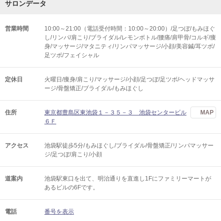
サロンデータ
営業時間
10:00～21:00（電話受付時間：10:00～20:00）/足つぼ/もみほぐ
し/リンパ/肩こり/ブライダル/レモンボトル/腰痛/肩甲骨/コルギ/痩
身/マッサージ/マタニティ/リンパマッサージ/小顔/美容鍼/耳ツボ/
足ツボ/フェイシャル
定休日
火曜日/痩身/肩こり/マッサージ/小顔/足つぼ/足ツボ/ヘッドマッサ
ージ/骨盤矯正/ブライダル/もみほぐし
住所
東京都豊島区東池袋１－３５－３ 池袋センタービル
MAP
６Ｆ
アクセス
池袋駅徒歩5分/もみほぐし/ブライダル/骨盤矯正/リンパマッサー
ジ/足つぼ/肩こり/小顔
道案内
池袋駅東口を出て、明治通りを直進し1Fにファミリーマートが
あるビルの6Fです。
電話
番号を表示