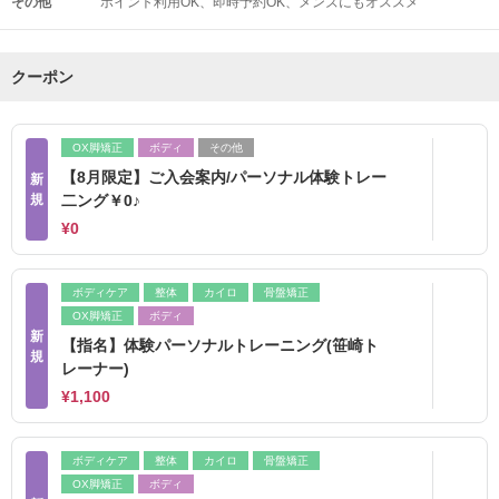
その他
ポイント利用OK
即時予約OK
メンズにもオススメ
クーポン
OX脚矯正
ボディ
その他
【8月限定】ご入会案内/パーソナル体験トレー
新
規
二ング￥0♪
¥0
ボディケア
整体
カイロ
骨盤矯正
OX脚矯正
ボディ
新
【指名】体験パーソナルトレーニング(笹崎ト
規
レーナー)
¥1,100
ボディケア
整体
カイロ
骨盤矯正
OX脚矯正
ボディ