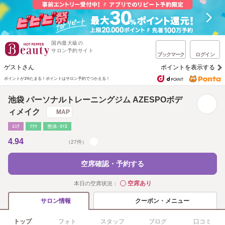
国内最大級の
サロン予約サイト
ブックマーク
ログイン
ゲストさん
ポイントを表示する
ポイントが1%たまる！
ポイントはサロン予約でつかえる！
池袋 パーソナルトレーニングジム AZESPOボデ
ィメイク
MAP
ｴｽﾃ
ﾘﾗｸ
整体･ｶｲﾛ
4.94
（27件）
空席確認・予約する
空席あり
本日の空席状況：
◯
クーポン・メニュー
サロン情報
トップ
フォト
スタッフ
ブログ
口コミ