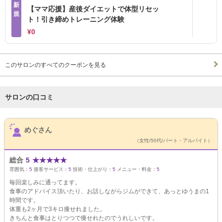
新
【ママ応援】産後ダイエットで体型リセッ
規
ト！引き締めトレーニング体験
¥0
このサロンのすべてのクーポンを見る
サロンの口コミ
サロンPick Up
めぐさん
（女性/50代/パート・アルバイト）
総合
5
★
★
★
★
★
雰囲気：
5
接客サービス：
5
技術・仕上がり：
5
メニュー・料金：
5
毎回楽しみに通ってます。
食事のアドバイス頂いたり、お話しながらジムができて、あっとゆうまの1
時間です。
体重も2ヶ月で3キロ痩せれました。
きちんと食事はとりつつで痩せれたのでうれしいです。