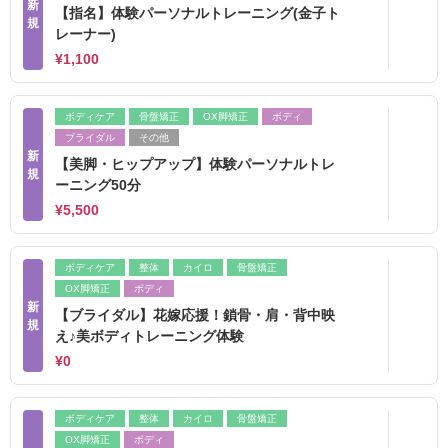
新
【指名】体験パーソナルトレーニング(金子ト
規
レーナー)
¥1,100
ボディケア
骨盤矯正
OX脚矯正
ボディ
ブライダル
その他
新
【美脚・ヒップアップ】体験パーソナルトレ
規
ーニング50分
¥5,500
ボディケア
整体
カイロ
骨盤矯正
OX脚矯正
ボディ
新
【ブライダル】花嫁応援！鎖骨・肩・背中映
規
え♪美ボディトレーニング体験
¥0
ボディケア
整体
カイロ
骨盤矯正
OX脚矯正
ボディ