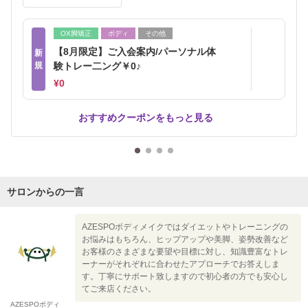
OX脚矯正
ボディ
その他
【8月限定】ご入会案内/パーソナル体
新
規
験トレー二ング￥0♪
¥0
おすすめクーポンをもっと見る
サロンからの一言
AZESPOボディメイクではダイエットやトレーニングの
お悩みはもちろん、ヒップアップや美脚、姿勢改善など
お客様のさまざまな要望や目標に対し、知識豊富なトレ
ーナーがそれぞれに合わせたアプローチでお答えしま
す。丁寧にサポート致しますので初心者の方でも安心し
てご来店ください。
AZESPOボディ