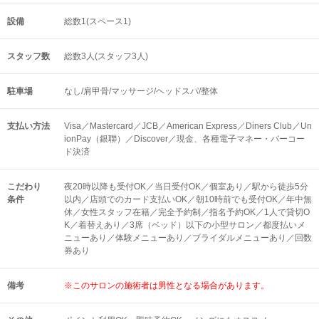
設備
総数1(スペース1)
スタッフ数
総数3人(スタッフ3人)
駐車場
なし/肩甲骨/マッサージ/ヘッドスパ/整体
支払い方法
Visa／Mastercard／JCB／American Express／Diners Club／Un
ionPay（銀聯）／Discover／現金、各種電子マネー・バーコー
ド決済
こだわり
夜20時以降も受付OK／当日受付OK／個室あり／駅から徒歩5分
条件
以内／店頭でのカード支払いOK／朝10時前でも受付OK／年中無
休／女性スタッフ在籍／完全予約制／指名予約OK／1人で貸切O
K／着替えあり／3席（ベッド）以下の小型サロン／都度払いメ
ニューあり／体験メニューあり／ブライダルメニューあり／回数
券あり
備考
※このサロンの施術者は男性となる場合があります。