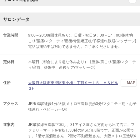
サロンデータ
営業時間
9:00～20:00(間休憩あり)、日曜・祝日:9：00～17：00[整体/肩
こり/腰痛/マタニティ/産後/骨盤矯正/お子様連れ歓迎/マッサージ]
電話は施術中は対応できません。ご了承くださいませ。
定休日
木曜日（都合により急な休みあり）【整体/肩こり/腰痛/マタニテ
ィ/産前、妊娠中、産後ケア/マッサージ】
住所
大阪府大阪市東成区東小橋１丁目９ー１５ ＭＳビル
MAP
３F
アクセス
JR玉造駅徒歩1分/大阪メトロ玉造駅徒歩3分/マタニティ期・お子
様連れ・ベビーカーOK
道案内
JR環状線玉造駅下車し、31アイス屋さん方向から出て右に。フ
ァミリーマートを右折し30秒のMSビル3階です。正面が公園で
す。1階が居酒屋さん、2階が不動産屋さん。大阪メトロ玉造駅4