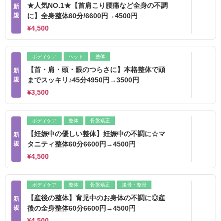
★人気NO.1★【首肩こり腰痛など全身の不調
新
規
に】全身整体60分/6600円→4500円
¥4,500
ボディケア
ヘッド
整体
【首・肩・頭・眼のつらさに】本格整体で頭
新
規
までスッキリ♪45分4950円→3500円
¥3,500
ボディケア
整体
骨盤矯正
【妊娠中の優しい整体】妊娠中の不調に☆マ
新
規
タニティ整体60分6600円→4500円
¥4,500
ボディケア
整体
骨盤矯正
接骨・整骨
【産後の整体】育児中のお身体の不調に◎産
新
規
後の全身整体60分6600円→4500円
¥4,500