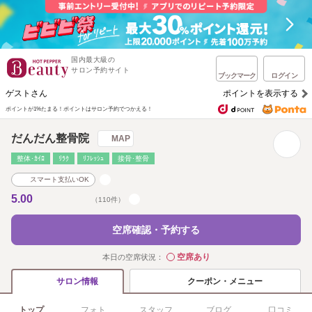
国内最大級の
サロン予約サイト
ブックマーク
ログイン
ゲストさん
ポイントを表示する
ポイントが1%たまる！
ポイントはサロン予約でつかえる！
だんだん整骨院
MAP
整体･ｶｲﾛ
ﾘﾗｸ
ﾘﾌﾚｯｼｭ
接骨･整骨
スマート支払いOK
5.00
（110件）
空席確認・予約する
空席あり
本日の空席状況：
◯
クーポン・メニュー
サロン情報
トップ
フォト
スタッフ
ブログ
口コミ