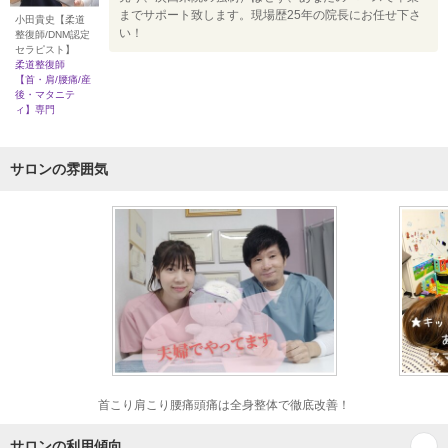
までサポート致します。現場歴25年の院長にお任せ下さ
小田貴史【柔道
い！
整復師/DNM認定
セラピスト】
柔道整復師
【首・肩/腰痛/産
後・マタニテ
ィ】専門
サロンの雰囲気
首こり肩こり腰痛頭痛は全身整体で徹底改善！
サロンの利用傾向