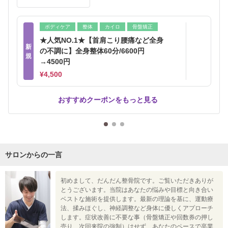
ボディケア
整体
カイロ
骨盤矯正
★人気NO.1★【首肩こり腰痛など全身
新
の不調に】全身整体60分/6600円
規
→4500円
¥4,500
おすすめクーポンをもっと見る
サロンからの一言
初めまして、だんだん整骨院です。ご覧いただきありが
とうございます。当院はあなたの悩みや目標と向き合い
ベストな施術を提供します。最新の理論を基に、運動療
法、揉みほぐし、神経調整など身体に優しくアプローチ
します。症状改善に不要な事（骨盤矯正や回数券の押し
売り、次回来院の強制）はせず、あなたのペースで卒業