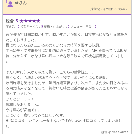
atさん
（未設定・その他/30代後半）
総合
5
★
★
★
★
★
雰囲気：
5
接客サービス：
5
技術・仕上がり：
5
メニュー・料金：
5
首が激痛で自由に動かせず、動かすことが怖く、日常生活にかなり支障をき
たしておりました。
横になったら起き上がるのにもかなりの時間を要する状態。
本当に辛くて整形外科に定期的に通っていましたが、MRIを撮っても原因が
特に分からず、かなり強い痛み止めを毎日飲んで症状を誤魔化していまし
た。
そんな時に知人から教えて貰い、こちらの整骨院に…。
痛くなく、心地よい施術でウトウト寝てしまいそうになる感覚。
数回施術を受けましたが、毎回施術直後より、次の日、また次の日とみるみ
る内に痛みがなくなって、気付いた時には首の痛みがあったことをすっかり
忘れていました。
ほんとびっくり！
感謝しかありません。
今は痛みが皆無です。
とにかく一度行ってみてほしいです。
HPに口コミしたことは一度もないですが、思わず口コミしてしまいまし
た。
[投稿日] 2025/08/26