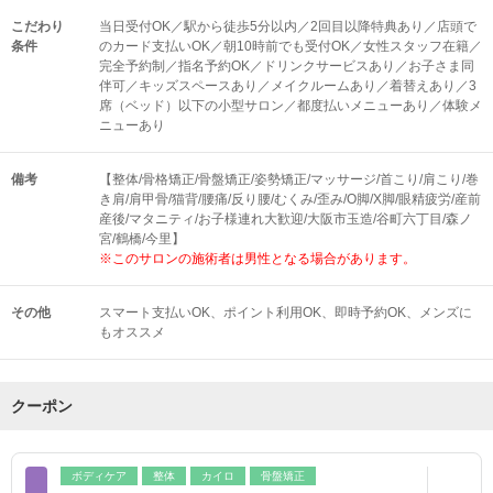
こだわり
当日受付OK／駅から徒歩5分以内／2回目以降特典あり／店頭で
条件
のカード支払いOK／朝10時前でも受付OK／女性スタッフ在籍／
完全予約制／指名予約OK／ドリンクサービスあり／お子さま同
伴可／キッズスペースあり／メイクルームあり／着替えあり／3
席（ベッド）以下の小型サロン／都度払いメニューあり／体験メ
ニューあり
備考
【整体/骨格矯正/骨盤矯正/姿勢矯正/マッサージ/首こり/肩こり/巻
き肩/肩甲骨/猫背/腰痛/反り腰/むくみ/歪み/O脚/X脚/眼精疲労/産前
産後/マタニティ/お子様連れ大歓迎/大阪市玉造/谷町六丁目/森ノ
宮/鶴橋/今里】
※このサロンの施術者は男性となる場合があります。
その他
スマート支払いOK
ポイント利用OK
即時予約OK
メンズに
もオススメ
クーポン
ボディケア
整体
カイロ
骨盤矯正