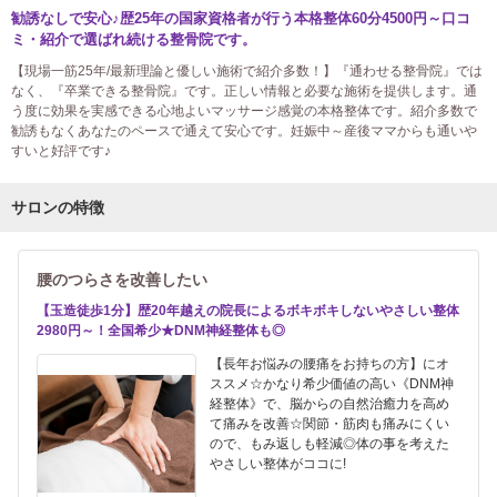
勧誘なしで安心♪歴25年の国家資格者が行う本格整体60分4500円～口コ
ミ・紹介で選ばれ続ける整骨院です。
【現場一筋25年/最新理論と優しい施術で紹介多数！】『通わせる整骨院』では
なく、『卒業できる整骨院』です。正しい情報と必要な施術を提供します。通
う度に効果を実感できる心地よいマッサージ感覚の本格整体です。紹介多数で
勧誘もなくあなたのペースで通えて安心です。妊娠中～産後ママからも通いや
すいと好評です♪
サロンの特徴
腰のつらさを改善したい
【玉造徒歩1分】歴20年越えの院長によるボキボキしないやさしい整体
2980円～！全国希少★DNM神経整体も◎
【長年お悩みの腰痛をお持ちの方】にオ
ススメ☆かなり希少価値の高い《DNM神
経整体》で、脳からの自然治癒力を高め
て痛みを改善☆関節・筋肉も痛みにくい
ので、もみ返しも軽減◎体の事を考えた
やさしい整体がココに!