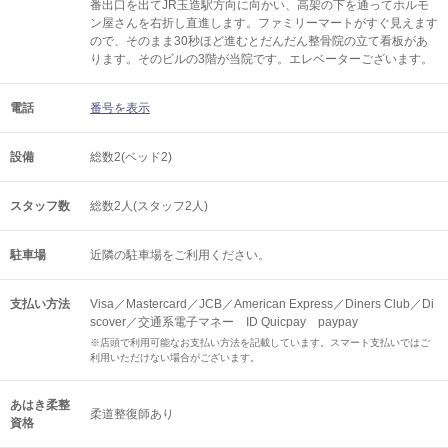
番出口を出てJR玉造駅方向に向かい、高架の下を通ってホルモ
ン屋さんを右折し直進します。ファミリーマートがすぐ見えます
ので、そのまま30秒ほど進むとだんだん整骨院の立て看板があ
ります。そのビルの3階が当院です。エレベーターございます。
電話
番号を表示
設備
総数2(ベッド2)
スタッフ数
総数2人(スタッフ2人)
駐車場
近隣の駐車場をご利用ください。
支払い方法
Visa／Mastercard／JCB／American Express／Diners Club／Di
scover／交通系電子マネー ID Quicpay paypay
※店頭で利用可能なお支払い方法を記載しています。スマート支払いではご
利用いただけない場合がございます。
あはき柔整
柔道整復師あり
資格