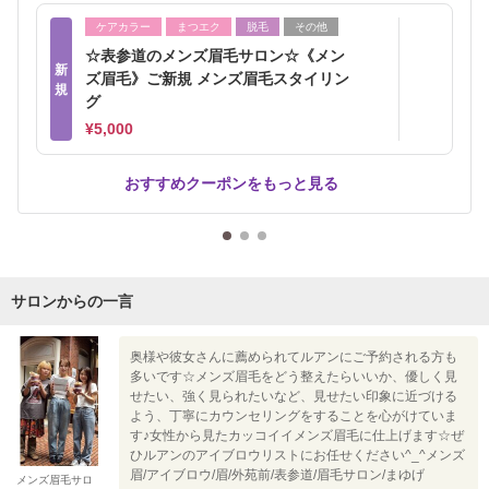
ケアカラー
まつエク
脱毛
その他
☆表参道のメンズ眉毛サロン☆《メン
新
ズ眉毛》ご新規 メンズ眉毛スタイリン
規
グ
¥5,000
おすすめクーポンをもっと見る
サロンからの一言
奥様や彼女さんに薦められてルアンにご予約される方も
多いです☆メンズ眉毛をどう整えたらいいか、優しく見
せたい、強く見られたいなど、見せたい印象に近づける
よう、丁寧にカウンセリングをすることを心がけていま
す♪女性から見たカッコイイメンズ眉毛に仕上げます☆ぜ
ひルアンのアイブロウリストにお任せください^_^メンズ
眉/アイブロウ/眉/外苑前/表参道/眉毛サロン/まゆげ
メンズ眉毛サロ