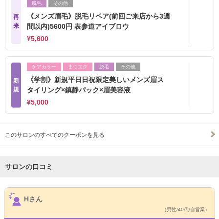
脱毛
その他
《メンズ眉毛》脱毛リペア(前回ご来店から3週
再
来
間以内)5600円 表参道アイブロウ
¥5,600
ケアカラー
まつエク
脱毛
その他
《学割》新規平日日祝限定美しいメンズ眉ス
新
規
タイリング×鎮静パック×眉美容液
¥5,000
このサロンのすべてのクーポンを見る
サロンの口コミ
サロンPick Up
Hさん
（男性/40代/自営業）