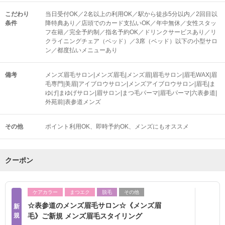
こだわり
当日受付OK／2名以上の利用OK／駅から徒歩5分以内／2回目以
条件
降特典あり／店頭でのカード支払いOK／年中無休／女性スタッ
フ在籍／完全予約制／指名予約OK／ドリンクサービスあり／リ
クライニングチェア（ベッド）／3席（ベッド）以下の小型サロ
ン／都度払いメニューあり
備考
メンズ眉毛サロン|メンズ眉毛|メンズ眉|眉毛サロン|眉毛WAX|眉
毛専門|美眉|アイブロウサロン|メンズアイブロウサロン|眉毛|ま
ゆげ|まゆげサロン|眉サロン|まつ毛パーマ|眉毛パーマ|六表参道|
外苑前|表参道メンズ
その他
ポイント利用OK
即時予約OK
メンズにもオススメ
クーポン
ケアカラー
まつエク
脱毛
その他
☆表参道のメンズ眉毛サロン☆《メンズ眉
新
規
毛》ご新規 メンズ眉毛スタイリング