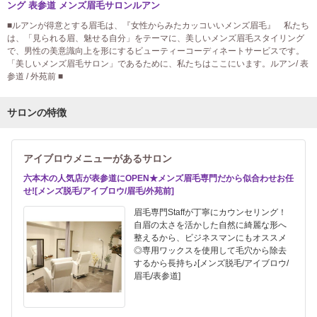
ング 表参道 メンズ眉毛サロンルアン
■ルアンが得意とする眉毛は、『女性からみたカッコいいメンズ眉毛』 私たち
は、「見られる眉、魅せる自分」をテーマに、美しいメンズ眉毛スタイリング
で、男性の美意識向上を形にするビューティーコーディネートサービスです。
「美しいメンズ眉毛サロン」であるために、私たちはここにいます。ルアン/ 表
参道 / 外苑前 ■
サロンの特徴
アイブロウメニューがあるサロン
六本木の人気店が表参道にOPEN★メンズ眉毛専門だから似合わせお任
せ![メンズ脱毛/アイブロウ/眉毛/外苑前]
眉毛専門Staffが丁寧にカウンセリング！
自眉の太さを活かした自然に綺麗な形へ
整えるから、ビジネスマンにもオススメ
◎専用ワックスを使用して毛穴から除去
するから長持ち♪[メンズ脱毛/アイブロウ/
眉毛/表参道]