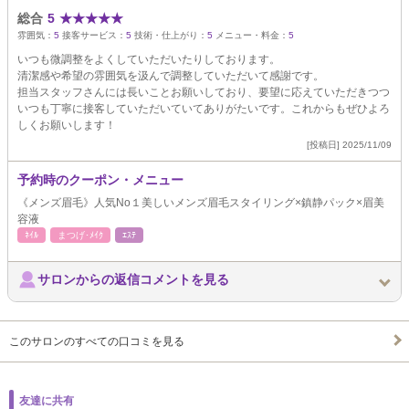
総合
5
★
★
★
★
★
雰囲気：
5
接客サービス：
5
技術・仕上がり：
5
メニュー・料金：
5
いつも微調整をよくしていただいたりしております。
清潔感や希望の雰囲気を汲んで調整していただいて感謝です。
担当スタッフさんには長いことお願いしており、要望に応えていただきつつ
いつも丁寧に接客していただいていてありがたいです。これからもぜひよろ
しくお願いします！
[投稿日] 2025/11/09
予約時のクーポン・メニュー
《メンズ眉毛》人気No１美しいメンズ眉毛スタイリング×鎮静パック×眉美
容液
ﾈｲﾙ
まつげ･ﾒｲｸ
ｴｽﾃ
サロンからの返信コメントを見る
このサロンのすべての口コミを見る
友達に共有