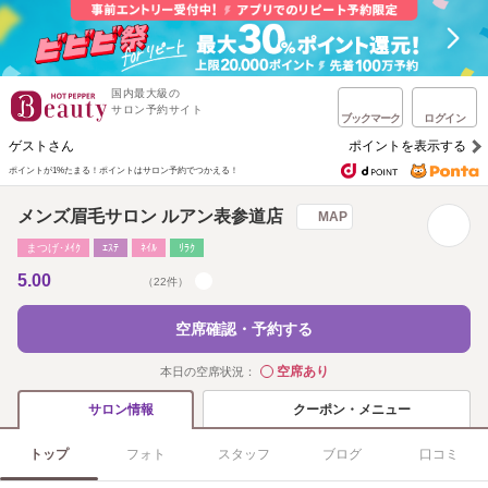
国内最大級の
サロン予約サイト
ブックマーク
ログイン
ゲストさん
ポイントを表示する
ポイントが1%たまる！
ポイントはサロン予約でつかえる！
メンズ眉毛サロン ルアン表参道店
MAP
まつげ･ﾒｲｸ
ｴｽﾃ
ﾈｲﾙ
ﾘﾗｸ
5.00
（22件）
空席確認・予約する
空席あり
本日の空席状況：
◯
クーポン・メニュー
サロン情報
トップ
フォト
スタッフ
ブログ
口コミ