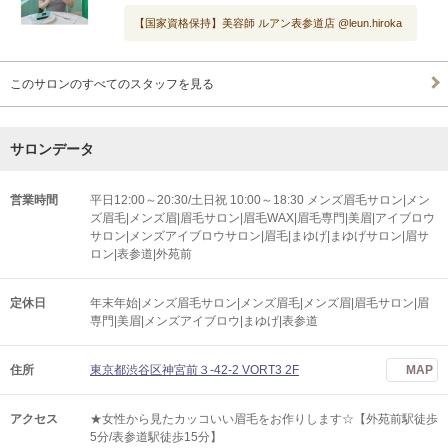
【国家資格保持】美容師 ルアン表参道店 @leun.hiroka
このサロンのすべてのスタッフを見る
サロンデータ
営業時間
平日12:00～20:30/土日祝 10:00～18:30 メンズ眉毛サロン|メン
ズ眉毛|メンズ眉|眉毛サロン|眉毛WAX|眉毛専門|美眉|アイブロウ
サロン|メンズアイブロウサロン|眉毛|まゆげ|まゆげサロン|眉サ
ロン|表参道|外苑前
定休日
年末年始|メンズ眉毛サロン|メンズ眉毛|メンズ眉|眉毛サロン|眉
専門|美眉|メンズアイブロウ|まゆげ|表参道
住所
東京都渋谷区神宮前３-42-2 VORT3 2F
MAP
アクセス
★女性から見たカッコいい眉毛をお作りします☆【外苑前駅徒歩
5分/表参道駅徒歩15分】