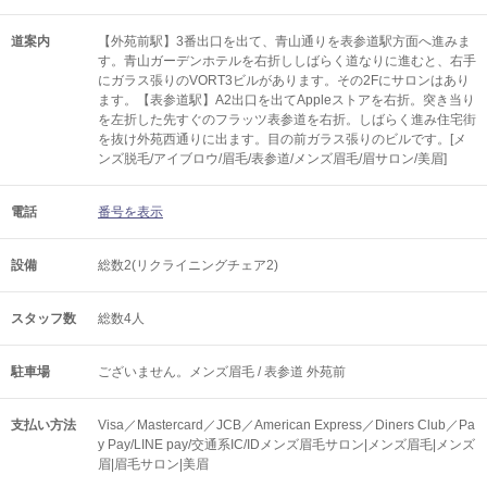
道案内
【外苑前駅】3番出口を出て、青山通りを表参道駅方面へ進みま
す。青山ガーデンホテルを右折ししばらく道なりに進むと、右手
にガラス張りのVORT3ビルがあります。その2Fにサロンはあり
ます。【表参道駅】A2出口を出てAppleストアを右折。突き当り
を左折した先すぐのフラッツ表参道を右折。しばらく進み住宅街
を抜け外苑西通りに出ます。目の前ガラス張りのビルです。[メ
ンズ脱毛/アイブロウ/眉毛/表参道/メンズ眉毛/眉サロン/美眉]
電話
番号を表示
設備
総数2(リクライニングチェア2)
スタッフ数
総数4人
駐車場
ございません。メンズ眉毛 / 表参道 外苑前
支払い方法
Visa／Mastercard／JCB／American Express／Diners Club／Pa
y Pay/LINE pay/交通系IC/IDメンズ眉毛サロン|メンズ眉毛|メンズ
眉|眉毛サロン|美眉