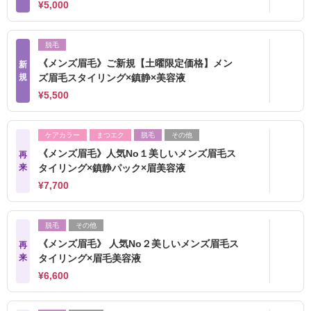
¥5,000
脱毛
《メンズ眉毛》ご新規【土曜限定価格】メン
新
規
ズ眉毛スタイリング×鎮静×美容液
¥5,500
ケアカラー
まつエク
脱毛
その他
《メンズ眉毛》人気No１美しいメンズ眉毛ス
再
来
タイリング×鎮静パック×眉美容液
¥7,700
脱毛
その他
《メンズ眉毛》 人気No２美しいメンズ眉毛ス
再
来
タイリング×眉毛美容液
¥6,600