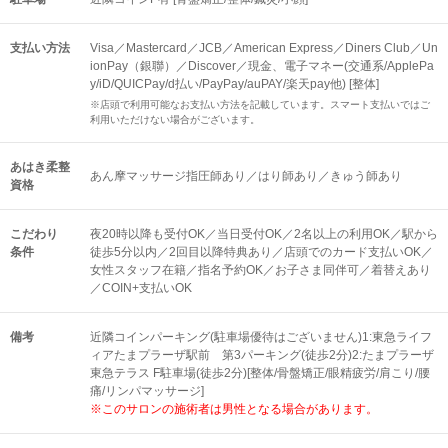
支払い方法
Visa／Mastercard／JCB／American Express／Diners Club／Un
ionPay（銀聯）／Discover／現金、電子マネー(交通系/ApplePa
y/iD/QUICPay/d払い/PayPay/auPAY/楽天pay他) [整体]
※店頭で利用可能なお支払い方法を記載しています。スマート支払いではご
利用いただけない場合がございます。
あはき柔整
あん摩マッサージ指圧師あり／はり師あり／きゅう師あり
資格
こだわり
夜20時以降も受付OK／当日受付OK／2名以上の利用OK／駅から
条件
徒歩5分以内／2回目以降特典あり／店頭でのカード支払いOK／
女性スタッフ在籍／指名予約OK／お子さま同伴可／着替えあり
／COIN+支払いOK
備考
近隣コインパーキング(駐車場優待はございません)1:東急ライフ
ィアたまプラーザ駅前 第3パーキング(徒歩2分)2:たまプラーザ
東急テラス F駐車場(徒歩2分)[整体/骨盤矯正/眼精疲労/肩こり/腰
痛/リンパマッサージ]
※このサロンの施術者は男性となる場合があります。