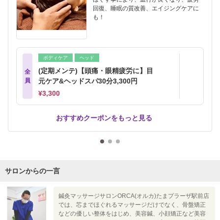
回復、睡眠の質改善、エイジングケアに
も！
ボディケア
ヘッド
(定期メンテ)【頭痛・眼精疲労に】目
全
員
元ケア&ヘッドスパ30分3,300円
¥3,300
おすすめクーポンをもっと見る
サロンからの一言
鍼灸マッサージサロンORCA(オルカ)たまプラーザ駅前店
では、芯までほぐれるマッサージだけでなく、骨盤矯正
などの優しい整体をはじめ、美容鍼、小顔矯正など美容