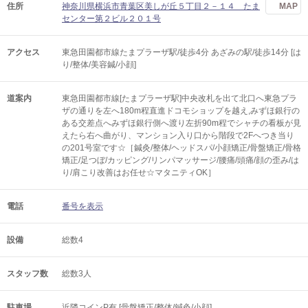
住所
神奈川県横浜市青葉区美しが丘５丁目２－１４ たま
MAP
センター第２ビル２０１号
アクセス
東急田園都市線たまプラーザ駅/徒歩4分 あざみの駅/徒歩14分 [は
り/整体/美容鍼/小顔]
道案内
東急田園都市線[たまプラーザ駅]中央改札を出て北口へ東急プラ
ザの通りを左へ180m程直進ドコモショップを越え,みずほ銀行の
ある交差点へみずほ銀行側へ渡り左折90m程でシャチの看板が見
えたら右へ曲がり、マンション入り口から階段で2Fへつき当り
の201号室です☆［鍼灸/整体/ヘッドスパ/小顔矯正/骨盤矯正/骨格
矯正/足つぼ/カッピング/リンパマッサージ/腰痛/頭痛/顔の歪み/は
り/肩こり改善はお任せ☆マタニティOK］
電話
番号を表示
設備
総数4
スタッフ数
総数3人
駐車場
近隣コインP有 [骨盤矯正/整体/鍼灸/小顔]