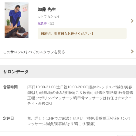
加藤 先生
カトウ センセイ
鍼灸師
（歴）
鍼施術、美容鍼もお任せください！
このサロンのすべてのスタッフを見る
サロンデータ
営業時間
[平日10:00-21:00/土日祝10:00-20:00][整体/ヘッドスパ/鍼灸/美容
鍼/はり/頭痛/顔の歪み/腰痛/肩こり改善/小顔矯正/骨格矯正/骨盤矯
正/足ツボ/リンパマッサージ/肩甲骨マッサージはお任せ☆マタニ
ティ・産後OK]
定休日
無。詳しくはHPでご確認ください［整体/骨盤矯正/小顔/リンパ
マッサージ/鍼灸/美容鍼/はり/肩こり/腰痛］