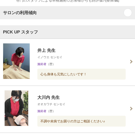
専門のスタッフによる本格施術◎お客様からも好評価♪![整体/鍼]
サロンの利用傾向
PICK UP スタッフ
井上 先生
イノウエ センセイ
施術者
（歴）
心も身体も元気にしたいです！
大川内 先生
オオカワチ センセイ
施術者
（歴）
不調や未病でお困りの方はご相談ください♪