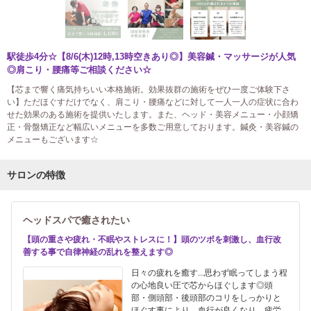
駅徒歩4分☆【8/6(木)12時,13時空きあり◎】美容鍼・マッサージが人気
◎肩こり・腰痛等ご相談ください☆
【芯まで響く痛気持ちいい本格施術。効果抜群の施術をぜひ一度ご体験下さ
い】ただほぐすだけでなく、肩こり・腰痛などに対して一人一人の症状に合わ
せた効果のある施術を提供いたします。また、ヘッド・美容メニュー・小顔矯
正・骨盤矯正など幅広いメニューを多数ご用意しております。鍼灸・美容鍼の
メニューもございます☆
サロンの特徴
ヘッドスパで癒されたい
【頭の重さや疲れ・不眠やストレスに！】頭のツボを刺激し、血行改
善する事で自律神経の乱れを整えます◎
日々の疲れを癒す...思わず眠ってしまう程
の心地良い圧で芯からほぐします◎頭
部・側頭部・後頭部のコリをしっかりと
ほぐす事により、血行が良くなり、疲労