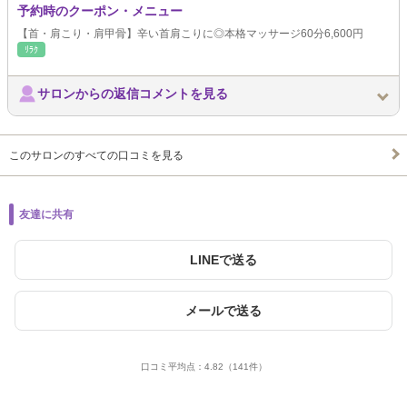
予約時のクーポン・メニュー
【首・肩こり・肩甲骨】辛い首肩こりに◎本格マッサージ60分6,600円
ﾘﾗｸ
サロンからの返信コメントを見る
このサロンのすべての口コミを見る
友達に共有
LINEで送る
メールで送る
口コミ平均点：
4.82
（141件）