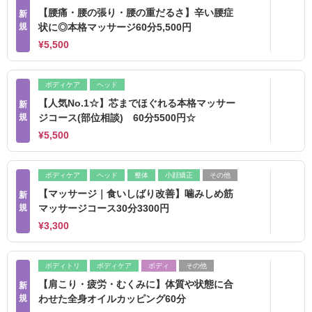
【腰痛・腰の張り・腰の重だるさ】辛い腰症
新
規
状に◎本格マッサージ60分5,500円
¥5,500
ボディケア
ヘッド
【人気No.1☆】芯までほぐれる本格マッサー
新
規
ジコース(部位相談) 60分5500円☆
¥5,500
ボディケア
ヘッド
整体
小顔矯正
その他
【マッサージ｜食いしばり改善】噛みしめ筋
新
規
マッサージコース30分3300円
¥3,300
ボディトリ
ボディケア
ボディ
その他
【肩こり・疲労・むくみに】体質や状態に合
新
規
わせた全身オイルカッピング60分