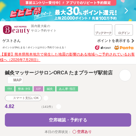
国内最大級の
サロン予約サイト
ブックマーク
ログイン
ゲストさん
ポイントを表示する
ポイントが1%たまる！
ポイントはサロン予約でつかえる！
【重要】熊本県熊本地方で発生した地震の影響のある地域へご予約されているお客
様へ（2026年7月28日）
鍼灸マッサージサロンORCA たまプラーザ駅前店
MAP
ﾘﾗｸ
整体･ｶｲﾛ
ｴｽﾃ
鍼灸
あん摩･指圧
スマート支払いOK
4.82
（141件）
空席確認・予約する
空席あり
本日の空席状況：
◯