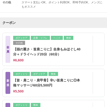
その他
スマート支払いOK
ポイント利用OK
即時予約OK
メンズに
もオススメ
クーポン
ボディケア
足裏・リフレ
ヘッド
整体
その他
全
【頭の重さ・首肩こりに】全身もみほぐし40
員
分＋ドライヘッド20分（60分）
¥6,600
ボディトリ
ボディケア
整体
【首・肩こり・肩甲骨】辛い首肩こりに◎本
新
規
格マッサージ60分5,500円
¥5,500
ボディトリ
整体