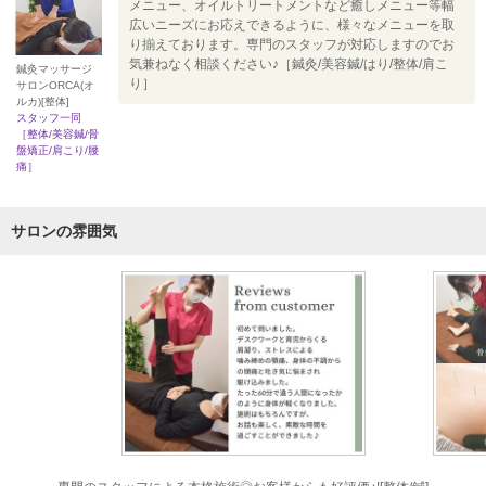
メニュー、オイルトリートメントなど癒しメニュー等幅
広いニーズにお応えできるように、様々なメニューを取
り揃えております。専門のスタッフが対応しますのでお
気兼ねなく相談ください♪［鍼灸/美容鍼/はり/整体/肩こ
鍼灸マッサージ
り］
サロンORCA(オ
ルカ)[整体]
スタッフ一同
［整体/美容鍼/骨
盤矯正/肩こり/腰
痛］
サロンの雰囲気