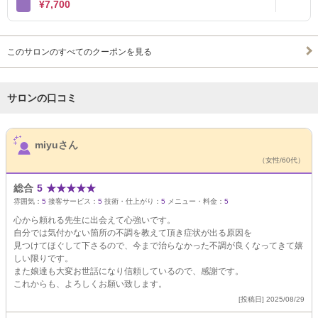
¥7,700
このサロンのすべてのクーポンを見る
サロンの口コミ
サロンPick Up
miyuさん
（女性/60代）
総合
5
★
★
★
★
★
雰囲気：
5
接客サービス：
5
技術・仕上がり：
5
メニュー・料金：
5
心から頼れる先生に出会えて心強いです。
自分では気付かない箇所の不調を教えて頂き症状が出る原因を
見つけてほぐして下さるので、今まで治らなかった不調が良くなってきて嬉
しい限りです。
また娘達も大変お世話になり信頼しているので、感謝です。
これからも、よろしくお願い致します。
[投稿日] 2025/08/29