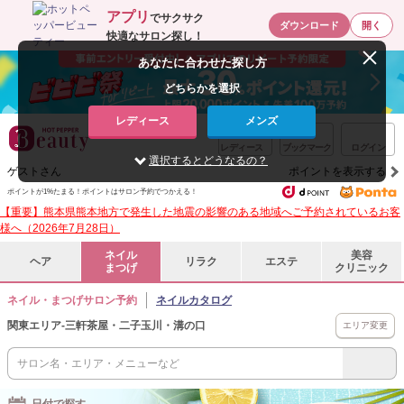
アプリ
でサクサク
ダウンロード
開く
快適なサロン探し！
あなたに合わせた探し方
どちらかを選択
レディース
メンズ
レディース
ブックマーク
ログイン
選択するとどうなるの？
ゲストさん
ポイントを表示する
ポイントが1%たまる！ポイントはサロン予約でつかえる！
【重要】熊本県熊本地方で発生した地震の影響のある地域へご予約されているお客
様へ（2026年7月28日）
ネイル
美容
ヘア
リラク
エステ
まつげ
クリニック
ネイル・まつげサロン予約
ネイルカタログ
関東エリア
-
三軒茶屋・二子玉川・溝の口
エリア変更