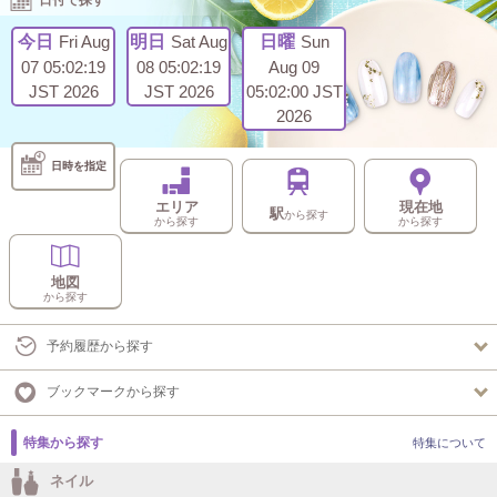
日付で探す
今日
Fri Aug
明日
Sat Aug
日曜
Sun
07 05:02:19
08 05:02:19
Aug 09
JST 2026
JST 2026
05:02:00 JST
2026
日時を指定
エリア
現在地
駅
から探す
から探す
から探す
地図
から探す
予約履歴から探す
ブックマークから探す
特集から探す
特集について
ネイル