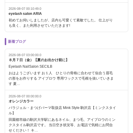
2026-08-07 00:10:49.0
eyelash salon ARIA
初めてお伺いしましたが、店内も可愛くて素敵でした。 仕上がり
も良く、また利用させていただきます!
新着ブログ
2026-08-07 03:00:00.0
８月７日（金）【夏のお出かけ前に】
Eyelash NailSalon SECILB
おはようございます お１人 ひとりの骨格に合わせて似合う眉毛
の形をお作りする アイブロウ 専用ワックスで毛根を抜いていきま
す 夏…
2026-08-07 00:00:00.0
オレンジカラー
パラジェル・まつげパーマ取扱店 Mink Style 駒沢店【ミンクスタイ
ル】
田園都市線の駒沢大学駅にあるネイル、まつ毛、アイブロウのミン
クスタイル駒沢店です。 当日空き状況等、お電話で気軽にお問合
せください！ キ…