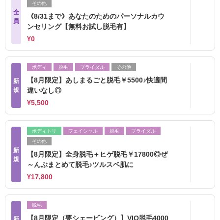
その他
全
《8/31まで》あなたのためのパーソナルカウ
員
ンセリング【無料お試し脱毛有】
¥0
ボディ
脱毛
ブライダル
その他
【8月限定】あしまるごと脱毛￥5500♪快適間
新
規
違いなし◎
¥5,500
ボディトリ
フェイシャル
脱毛
ブライダル
その他
新
【8月限定】全身脱毛＋ヒゲ脱毛￥17800◎ぜ
規
～んぶまとめて脱毛♪ツルスベ肌に
¥17,800
脱毛
【8月限定（要シェービング）】VIO脱毛4000
新