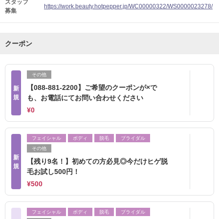
スタッフ
https://work.beauty.hotpepper.jp/WC00000322/WS0000023278/
募集
クーポン
その他
【088-881-2200】ご希望のクーポンが×で
新
規
も、お電話にてお問い合わせください
¥0
フェイシャル
ボディ
脱毛
ブライダル
その他
新
【残り9名！】初めての方必見◎今だけヒゲ脱
規
毛お試し500円！
¥500
フェイシャル
ボディ
脱毛
ブライダル