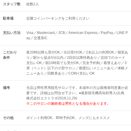
スタッフ数
総数2人
駐車場
近隣コインパーキングをご利用ください
支払い方法
Visa／Mastercard／JCB／American Express／PayPay／LINE P
ay／交通系IC
こだわり
夜20時以降も受付OK／当日受付OK／2名以上の利用OK／個室あ
条件
り／駅から徒歩5分以内／2回目以降特典あり／店頭でのカード
支払いOK／朝10時前でも受付OK／完全予約制／着替えあり／3
席（ベッド）以下の小型サロン／都度払いメニューあり／体験メ
ニューあり／回数券あり／COIN+支払いOK
備考
当店は男性専用脱毛サロンです。未成年の方は親権者同意書が必
要です。詳細はお問合せ下さい。●最新脱毛機高知初導入(出典:
株式会社エストラボ2018,11,29)
※このサロンの施術者は男性となる場合があります。
その他
ポイント利用OK
即時予約OK
メンズにもオススメ