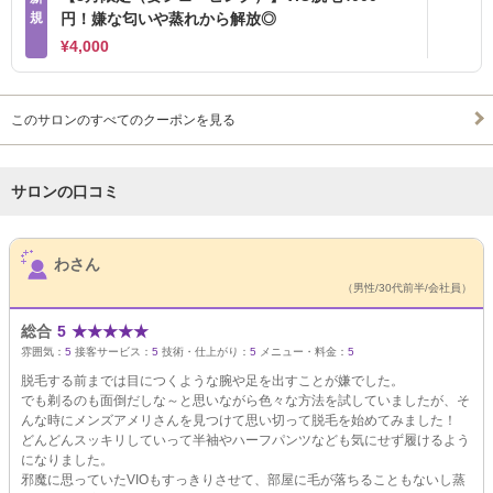
規
円！嫌な匂いや蒸れから解放◎
¥4,000
このサロンのすべてのクーポンを見る
サロンの口コミ
サロンPick Up
わさん
（男性/30代前半/会社員）
総合
5
★
★
★
★
★
雰囲気：
5
接客サービス：
5
技術・仕上がり：
5
メニュー・料金：
5
脱毛する前までは目につくような腕や足を出すことが嫌でした。
でも剃るのも面倒だしな～と思いながら色々な方法を試していましたが、そ
んな時にメンズアメリさんを見つけて思い切って脱毛を始めてみました！
どんどんスッキリしていって半袖やハーフパンツなども気にせず履けるよう
になりました。
邪魔に思っていたVIOもすっきりさせて、部屋に毛が落ちることもないし蒸