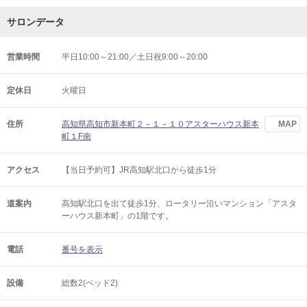
サロンデータ
営業時間
平日10:00～21:00／土日祝9:00～20:00
定休日
火曜日
住所
高知県高知市新本町２－１－１０アスターハウス新本
MAP
町１F南
アクセス
【当日予約可】JR高知駅北口から徒歩1分
道案内
高知駅北口を出て徒歩1分、ロータリー沿いマンション「アスタ
ーハウス新本町」の1階です。
電話
番号を表示
設備
総数2(ベッド2)