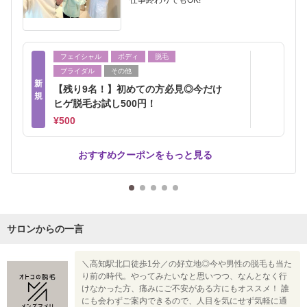
仕事終わりでもOK!
フェイシャル
ボディ
脱毛
ブライダル
その他
新
【残り9名！】初めての方必見◎今だけ
規
ヒゲ脱毛お試し500円！
¥500
おすすめクーポンをもっと見る
サロンからの一言
＼高知駅北口徒歩1分／の好立地◎今や男性の脱毛も当た
り前の時代。やってみたいなと思いつつ、なんとなく行
けなかった方、痛みにご不安がある方にもオススメ！ 誰
にも会わずご案内できるので、人目を気にせず気軽に通