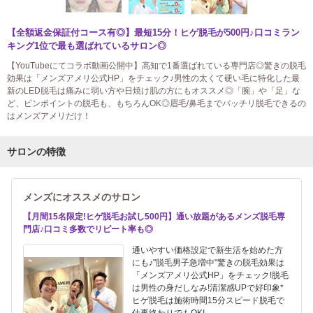
【全額返金保証付コース有◎】最短15分！ヒゲ脱毛が500円♪口コミラン
キング1位で最も選ばれているサロン◎
【YouTubeにてコラボ動画公開中】高知で1番選ばれている専門店◎驚きの脱毛
効果は「メンズアメリ公式HP」をチェック♪男性の太くて硬い毛に特化した最
新のLED脱毛は痛みに弱い方や日焼け肌の方にもオススメ◎「腕」や「足」な
ど、ピンポイントの脱毛も、もちろんOK◎眉毛/鼻毛までバッチリ脱毛できるの
はメンズアメリだけ！
サロンの特徴
メンズにオススメのサロン
【月間15名限定!ヒゲ脱毛お試し500円】通い放題があるメンズ脱毛専
門店♪口コミ多数でリピート率も◎
通いやすい価格設定で新生活を始めた方
にも♪"脱毛男子急増中"驚きの脱毛効果は
「メンズアメリ公式HP」をチェック!脱毛
は男性の身だしなみ!清潔感UPで好印象*
ヒゲ脱毛は施術時間15分スピード脱毛で