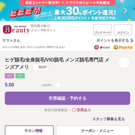
国内最大級の
サロン予約サイト
ブックマーク
ログイン
ゲストさん
ポイントを表示する
ポイントが1%たまる！
ポイントはサロン予約でつかえる！
ヒゲ脱毛/全身脱毛/VIO脱毛 メンズ脱毛専門店 メ
ンズアメリ
MAP
ｴｽﾃ
ﾘﾗｸ
5.00
（104件）
空席確認・予約する
空席あり
本日の空席状況：
◯
スタッフ募集を見る
クーポン・メニュー
サロン情報