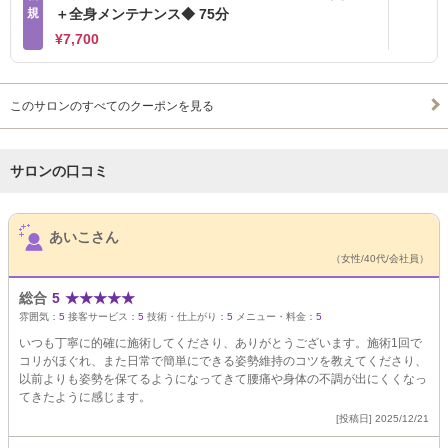
規
＋全身メンテナンス◆ 75分
¥7,700
このサロンのすべてのクーポンを見る
サロンの口コミ
サロンPick Up
あいこさん
（女性/40代/会社員）
総合
5
★
★
★
★
★
雰囲気：
5
接客サービス：
5
技術・仕上がり：
5
メニュー・料金：
5
いつも丁寧に的確に施術してくださり、ありがとうございます。施術1回で
コリがほぐれ、また日常で簡単にできる姿勢維持のコツを教えてくださり、
以前よりも姿勢を保てるようになってきて腰痛や身体の不調が出にくくなっ
てきたように感じます。
[投稿日] 2025/12/21