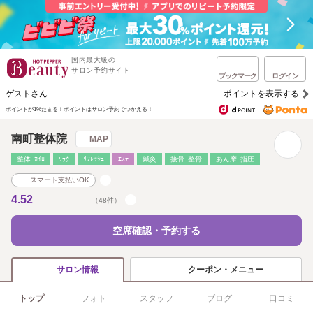
国内最大級の
サロン予約サイト
ブックマーク
ログイン
ゲストさん
ポイントを表示する
ポイントが1%たまる！
ポイントはサロン予約でつかえる！
南町整体院
MAP
整体･ｶｲﾛ
ﾘﾗｸ
ﾘﾌﾚｯｼｭ
ｴｽﾃ
鍼灸
接骨･整骨
あん摩･指圧
スマート支払いOK
4.52
（48件）
空席確認・予約する
クーポン・メニュー
サロン情報
トップ
フォト
スタッフ
ブログ
口コミ