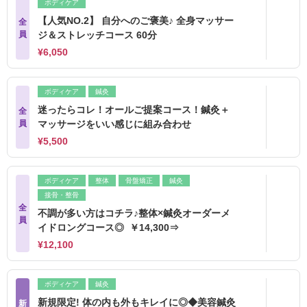
ボディケア
【人気NO.2】 自分へのご褒美♪ 全身マッサー
全
員
ジ＆ストレッチコース 60分
¥6,050
ボディケア
鍼灸
迷ったらコレ！オールご提案コース！鍼灸＋
全
員
マッサージをいい感じに組み合わせ
¥5,500
ボディケア
整体
骨盤矯正
鍼灸
接骨・整骨
全
不調が多い方はコチラ♪整体×鍼灸オーダーメ
員
イドロングコース◎ ￥14,300⇒
¥12,100
ボディケア
鍼灸
新規限定! 体の内も外もキレイに◎◆美容鍼灸
新