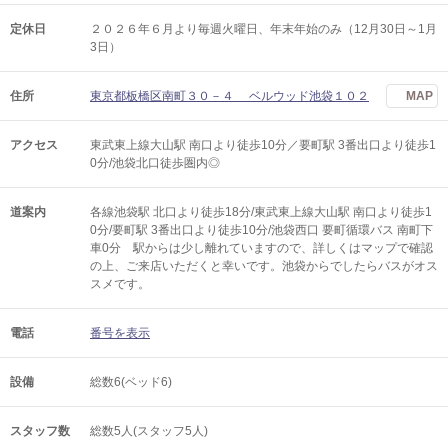
定休日
２０２６年６月より毎週火曜日、年末年始のみ（12月30日～1月
3日）
住所
東京都板橋区南町３０－４ ベルウッド池袋１０２
MAP
アクセス
東武東上線大山駅 南口より徒歩10分／要町駅 3番出口より徒歩1
0分/池袋北口徒歩圏内◎
道案内
各線池袋駅 北口より徒歩18分/東武東上線大山駅 南口より徒歩1
0分/要町駅 3番出口より徒歩10分/池袋西口 要町循環バス 南町下
車0分 駅からは少し離れていますので、詳しくはマップで確認
の上、ご来店いただくと幸いです。池袋からでしたらバスがオス
スメです。
電話
番号を表示
設備
総数6(ベッド6)
スタッフ数
総数5人(スタッフ5人)