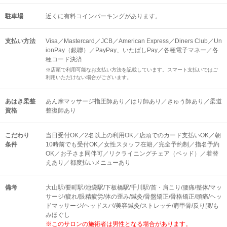
駐車場
近くに有料コインパーキングがあります。
支払い方法
Visa／Mastercard／JCB／American Express／Diners Club／Un
ionPay（銀聯）／PayPay、いたばしPay／各種電子マネー／各
種コード決済
※店頭で利用可能なお支払い方法を記載しています。スマート支払いではご
利用いただけない場合がございます。
あはき柔整
あん摩マッサージ指圧師あり／はり師あり／きゅう師あり／柔道
資格
整復師あり
こだわり
当日受付OK／2名以上の利用OK／店頭でのカード支払いOK／朝
条件
10時前でも受付OK／女性スタッフ在籍／完全予約制／指名予約
OK／お子さま同伴可／リクライニングチェア（ベッド）／着替
えあり／都度払いメニューあり
備考
大山駅/要町駅/池袋駅/下板橋駅/千川駅/首・肩こり/腰痛/整体/マッ
サージ/疲れ/眼精疲労/体の歪み/鍼灸/骨盤矯正/骨格矯正/頭痛/ヘッ
ドマッサージ/ヘッドスパ/美容鍼灸/ストレッチ/肩甲骨/反り腰/も
みほぐし
※このサロンの施術者は男性となる場合があります。