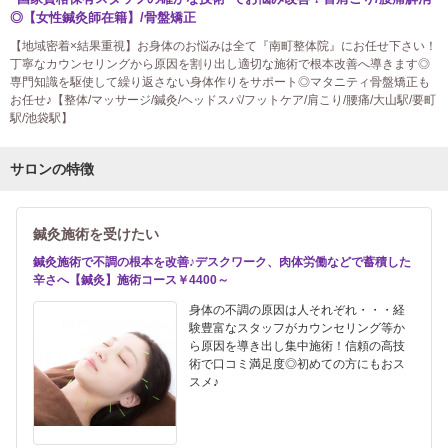
◎【女性鍼灸師在籍】/骨盤矯正
【地域密着×結果重視】お身体のお悩みは全て『南町整体院』にお任せ下さい！
丁寧なカウンセリングから原因を割り出し適切な施術で根本改善へ導きます◎
専門知識を駆使して繰り返さない身体作りをサポート◎マタニティ骨盤矯正も
お任せ♪【整体/マッサージ/鍼灸/ヘッドスパ/フットケア/肩こり/腰痛/大山駅/要町
駅/池袋駅】
サロンの特徴
鍼灸施術を受けたい
鍼灸施術で不調の根本を改善♪デスクワーク、肉体労働などで蓄積した
辛さへ【鍼灸】施術コース￥4400～
身体の不調の原因は人それぞれ・・・経
験豊富なスタッフがカウンセリング等か
ら原因を導き出し集中施術！信頼の高技
術で口コミ満足度◎初めての方にもおス
スメ♪