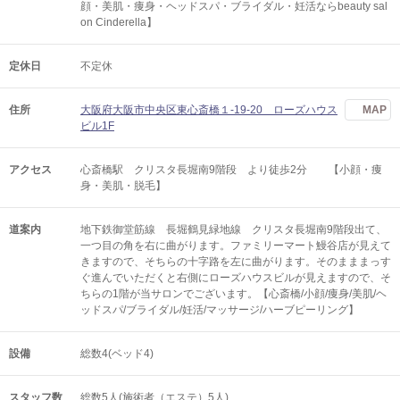
顔・美肌・痩身・ヘッドスパ・ブライダル・妊活ならbeauty sal
on Cinderella】
定休日
不定休
住所
大阪府大阪市中央区東心斎橋１-19-20 ローズハウス
MAP
ビル1F
アクセス
心斎橋駅 クリスタ長堀南9階段 より徒歩2分 【小顔・痩
身・美肌・脱毛】
道案内
地下鉄御堂筋線 長堀鶴見緑地線 クリスタ長堀南9階段出て、
一つ目の角を右に曲がります。ファミリーマート鰻谷店が見えて
きますので、そちらの十字路を左に曲がります。そのまままっす
ぐ進んでいただくと右側にローズハウスビルが見えますので、そ
ちらの1階が当サロンでございます。【心斎橋/小顔/痩身/美肌/ヘ
ッドスパ/ブライダル/妊活/マッサージ/ハーブピーリング】
設備
総数4(ベッド4)
スタッフ数
総数5人(施術者（エステ）5人)