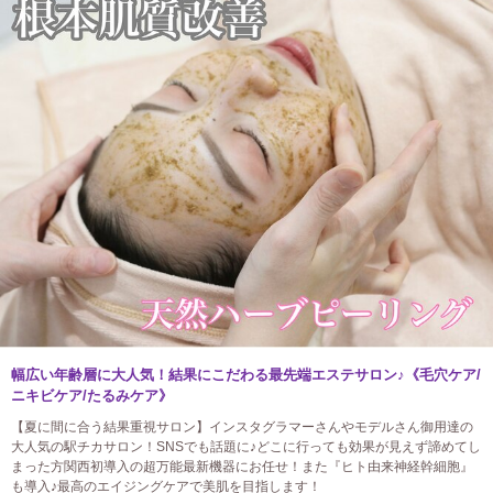
幅広い年齢層に大人気！結果にこだわる最先端エステサロン♪《毛穴ケア/
ニキビケア/たるみケア》
【夏に間に合う結果重視サロン】インスタグラマーさんやモデルさん御用達の
大人気の駅チカサロン！SNSでも話題に♪どこに行っても効果が見えず諦めてし
まった方関西初導入の超万能最新機器にお任せ！また『ヒト由来神経幹細胞』
も導入♪最高のエイジングケアで美肌を目指します！