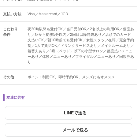
支払い方法
Visa／Mastercard／JCB
こだわり
夜20時以降も受付OK／当日受付OK／2名以上の利用OK／個室あ
条件
り／駅から徒歩5分以内／2回目以降特典あり／店頭でのカード
支払いOK／朝10時前でも受付OK／女性スタッフ在籍／完全予約
制／1人で貸切OK／ドリンクサービスあり／メイクルームあり／
着替えあり／3席（ベッド）以下の小型サロン／都度払いメニュ
ーあり／体験メニューあり／ブライダルメニューあり／回数券あ
り
その他
ポイント利用OK
即時予約OK
メンズにもオススメ
友達に共有
LINEで送る
メールで送る