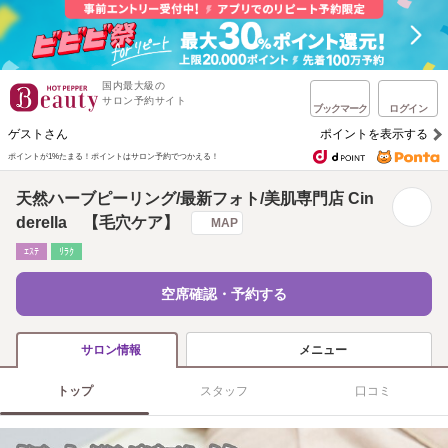
国内最大級の
サロン予約サイト
ブックマーク
ログイン
ゲストさん
ポイントを表示する
ポイントが1%たまる！
ポイントはサロン予約でつかえる！
天然ハーブピーリング/最新フォト/美肌専門店 Cin
derella 【毛穴ケア】
MAP
ｴｽﾃ
ﾘﾗｸ
空席確認・予約する
メニュー
サロン情報
トップ
スタッフ
口コミ