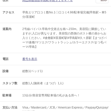
住所
岡山県都窪郡早島町早島３１６４－６
MAP
アクセス
早島エリア口コミ数No.1◇口コミ4.98/駐車場完備[早島駅～車5
分/茶屋町
道案内
2号線バイパス早島中交差点を南へ150m。美容院に隣接してい
ますが,入口が異なります。美容院の西側のポスト横の扉からお
入りください。#倉敷駅#茶屋町駅#早島駅#久々原駅【まつげパ
ーマ/倉敷/マツエク/フラットラッシュ/カラーエクステ/まつ毛パ
ーマ/早島】
電話
番号を表示
設備
総数1(ベッド1)
スタッフ数
総数1人(施術者（まつげ）1人)
駐車場
13台分/美容室専用駐車場の札がある所へ！
支払い方法
Visa／Mastercard／JCB／American Express／Paypay/Quicpay/