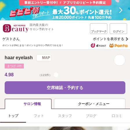
国内最大級の
サロン予約サイト
ブックマーク
ログイン
ゲストさん
ポイントを表示する
ポイントが1%たまる！
ポイントはサロン予約でつかえる！
haar eyelash
MAP
まつげ･ﾒｲｸ
4.98
（115件）
空席確認・予約する
クーポン・メニュー
サロン情報
トップ
フォト
スタッフ
ブログ
口コミ