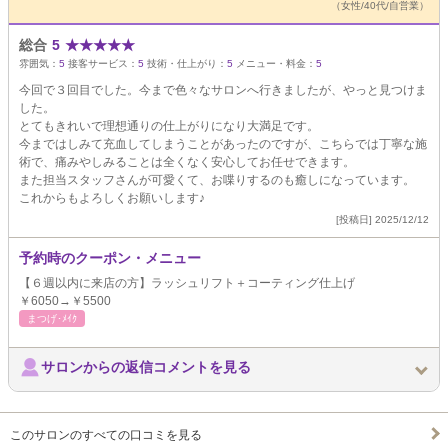
（女性/40代/自営業）
総合
5
★
★
★
★
★
雰囲気：
5
接客サービス：
5
技術・仕上がり：
5
メニュー・料金：
5
今回で３回目でした。今まで色々なサロンへ行きましたが、やっと見つけま
した。
とてもきれいで理想通りの仕上がりになり大満足です。
今まではしみて充血してしまうことがあったのですが、こちらでは丁寧な施
術で、痛みやしみることは全くなく安心してお任せできます。
また担当スタッフさんが可愛くて、お喋りするのも癒しになっています。
これからもよろしくお願いします♪
[投稿日] 2025/12/12
予約時のクーポン・メニュー
【６週以内に来店の方】ラッシュリフト＋コーティング仕上げ
￥6050→￥5500
まつげ･ﾒｲｸ
サロンからの返信コメントを見る
このサロンのすべての口コミを見る