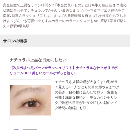
完全個室で上質なサロン時間を＊｢本当に良いもの」だけを取り揃え自まつ毛の
状態に合わせてナチュラルでかわいい最適なまつげパーマ＆マツエク施術をご
提案♪新導入ラッシュリフトは、まつげの負担軽減＆自まつ毛を根本から立ち上
げすっぴんでも可愛い☆くすみカラーのカラーエクステも♪#中庄駅#茶屋町駅#
久々原駅#早島駅
サロンの特徴
ナチュラル上品な目元にしたい
【次世代まつ毛パーマ☆ラッシュリフト】ナチュラルな仕上がりでボ
リュームUP！美しいカールがずっと続く♪
モチの良さ抜群◎瞳が大きくまつ毛が長
く見える♪一人ひとりの目の形や自まつげ
の長さ、目の幅に合わせてロット変更も
可能！繊細な技術と丁寧なカウンセリン
グで理想の目元が叶う☆忙しい朝のメイ
ク時間の短縮にも◎