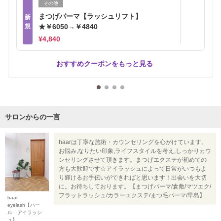
その他
まつげパーマ【ラッシュリフト】
新
規
★￥6050→￥4840
¥4,840
おすすめクーポンをもっと見る
サロンからの一言
haarは丁寧な施術・カウンセリングを心がけています。
お悩み,なりたい印象,ライフスタイルを考え,しっかりカウ
ンセリングさせて頂きます。まつげエクステが初めての
方も大歓迎です☆アイラッシュによって日常がいつもよ
り輝けるお手伝いができればと思います！出会いを大切
に。お待ちしております。【まつげパーマ/倉敷/マツエク/
フラットラッシュ/カラーエクステ/まつ毛パーマ/早島】
haar
eyelash【ハー
ル アイラッシ
ュ】