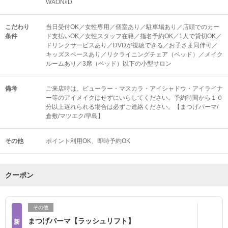
WAON/iD
こだわり
当日受付OK／女性専用／個室あり／駐車場あり／店頭でのカー
条件
ド支払いOK／女性スタッフ在籍／指名予約OK／1人で貸切OK／
ドリンクサービスあり／DVDが視聴できる／お子さま同伴可／
キッズスペースあり／リクライニングチェア（ベッド）／メイク
ルームあり／3席（ベッド）以下の小型サロン
備考
ご来店時は、ビューラー・マスカラ・アイシャドウ・アイライナ
ー等のアイメイクはせずにいらしてください。予約時間から１０
分以上遅れられる場合は必ずご連絡ください。【まつげパーマ/
倉敷/マツエク/早島】
その他
ポイント利用OK
即時予約OK
クーポン
その他
まつげパーマ【ラッシュリフト】
新