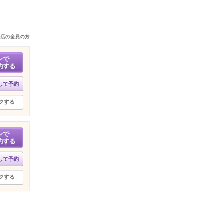
来店の全員の方
ンで
約する
して予約
クする
ンで
約する
して予約
クする