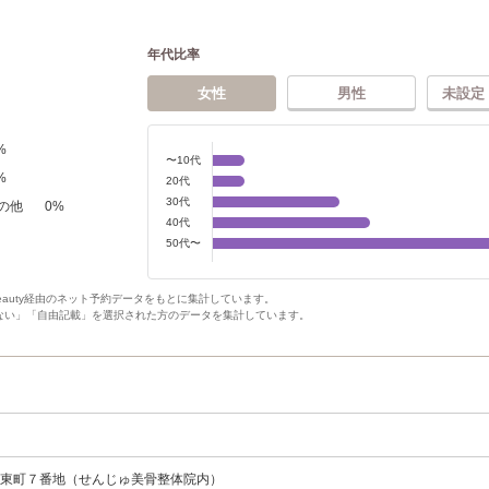
年代比率
女性
男性
未設定
%
〜10代
%
20代
30代
の他
0
%
40代
50代〜
Beauty経由のネット予約データをもとに集計しています。
ない」「自由記載」を選択された方のデータを集計しています。
岡東町７番地（せんじゅ美骨整体院内）