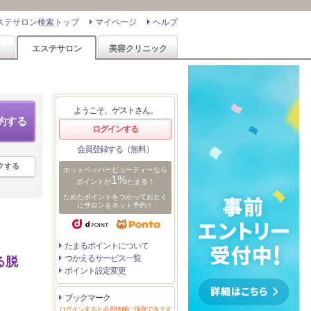
ステサロン検索トップ
マイページ
ヘルプ
ン
エステサロン
美容クリニック
ようこそ、ゲストさん。
約する
ログインする
会員登録する（無料）
クする
ホットペッパービューティーなら
1%
ポイントが
たまる！
ためたポイントをつかっておとく
にサロンをネット予約！
たまるポイントについて
つかえるサービス一覧
る脱
ポイント設定変更
ブックマーク
ログインすると会員情報に保存できます