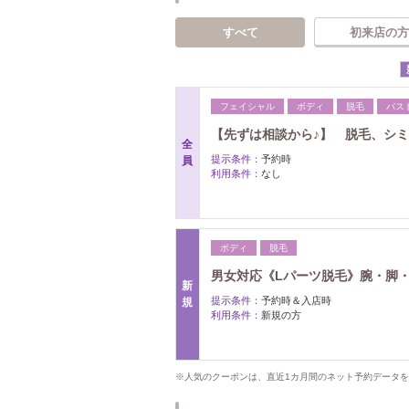
すべて
初来店の方
フェイシャル
ボディ
脱毛
バス
【先ずは相談から♪】 脱毛、シ
全
提示条件：
予約時
員
利用条件：
なし
ボディ
脱毛
男女対応《Lパーツ脱毛》腕・脚・背中
新
提示条件：
予約時＆入店時
規
利用条件：
新規の方
※人気のクーポンは、直近1カ月間のネット予約データ