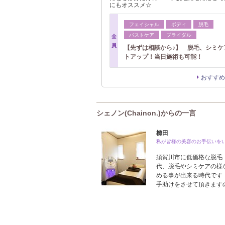
にもオススメ☆
フェイシャル
ボディ
脱毛
バストケア
ブライダル
全
員
【先ずは相談から♪】 脱毛、シミケ
トアップ！当日施術も可能！
おすすめ
シェノン(Chainon.)からの一言
櫛田
私が皆様の美容のお手伝いを
須賀川市に低価格な脱毛
代、脱毛やシミケアの様
める事が出来る時代です
手助けをさせて頂きます