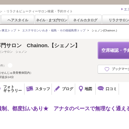
エ
ン ・リラク＆ビューティーサロン検索・予約サイト
ヘアスタイル
ネイル・まつげサロン
ネイルカタログ
リラクサロ
ン東北トップ
>
エステサロンいわき・福島・その他福島県トップ
>
シェノン(Chainon.)
門サロン Chainon.【シェノン】
空席確認・予
モンサロン シェノン
2件）
ブックマー
（せんじゅ美骨整体院内）
駅徒歩14分
フォト
スタッフ
ブログ
地図
口コミ
ギャラリー
員制、都度払いあり★ アナタのペースで無理なく通え