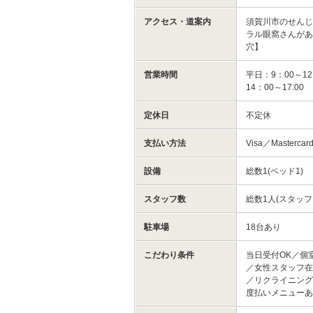
アクセス・道案内
須賀川市のせん
ラル眼窩さんがあ
穴】
営業時間
平日：9：00～12
14：00～17:00
定休日
不定休
支払い方法
Visa／Mastercar
設備
総数1(ベッド1)
スタッフ数
総数1人(スタッフ
駐車場
18台あり
こだわり条件
当日受付OK／個
／女性スタッフ在
／リクライニング
度払いメニュー