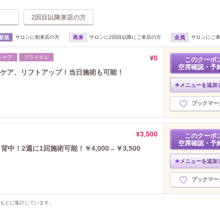
2回目以降来店の方
新規
サロンに初来店の方
再来
サロンに2回目以降にご来店の方
全員
サロンにご
¥0
トケア
ブライダル
このクーポ
空席確認・予
ミケア、リフトアップ！当日施術も可能！
メニューを追加
ブックマー
¥3,500
このクーポ
空席確認・予
！2週に1回施術可能！￥4,000→￥3,500
メニューを追加
ブックマー
をもとに集計しています。