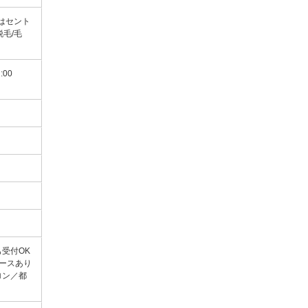
はセント
毛/毛
2:00
受付OK
ースあり
ロン／都