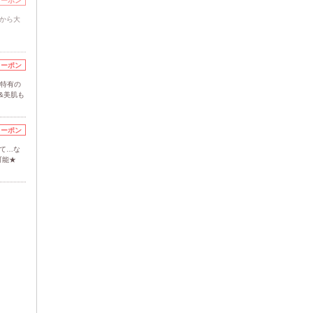
クーポン
生から大
クーポン
性特有の
&美肌も
クーポン
て…な
可能★