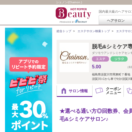
シェノン(Chainon.)
国内最大級のヘアサロ
ヘアサロン
総合トップ
>
エステサロン検索トップ
>
エステサロ
脱毛&シミケア専
ダツモウアンドシミケアセン
5.00
（8
福島県須賀川市岡東町７番地
須賀川I.Cから車で5分/須賀川
クーポン
サロン情報
メニュー
★選べる通い方◎回数券、会
毛&シミケアサロン♪