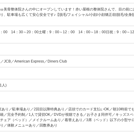
じゅ美骨整体院さんの中にオープンしています！赤い屋根の整体院さんで、目の前に
り、駐車場も広くて安心安全です♪【脱毛/フェイシャル/小顔/小顔矯正/顔脱毛/全身脱
：00 14：30～20：00土曜：9：00～12：00 14：00～18：00日祝：9：00～1
d／JCB／American Express／Diners Club
1人)
室あり／駐車場あり／2回目以降特典あり／店頭でのカード支払いOK／朝10時前でも
籍／完全予約制／1人で貸切OK／DVDが視聴できる／お子さま同伴可／キッズスペ
チェア（ベッド）／メイクルームあり／着替えあり／3席（ベッド）以下の小型サ
あり／体験メニューあり／回数券あり