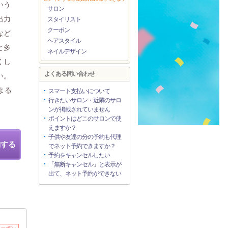
いう
サロン
出力
スタイリスト
クーポン
など
ヘアスタイル
と多
ネイルデザイン
くし
よくある問い合わせ
い。
よる
スマート支払いについて
行きたいサロン・近隣のサロ
ンが掲載されていません
ポイントはどこのサロンで使
えますか？
子供や友達の分の予約も代理
約する
でネット予約できますか？
予約をキャンセルしたい
「無断キャンセル」と表示が
出て、ネット予約ができない