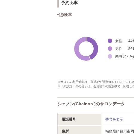
予約比率
性別比率
女性
44
男性
56
未設定・そ
※サロンの利用傾向は、直近3カ月間のHOT PEPPER 
※「未設定・その他」は、会員情報の性別欄で「回答し
シェノン(Chainon.)のサロンデータ
電話番号
番号を表示
住所
福島県須賀川市