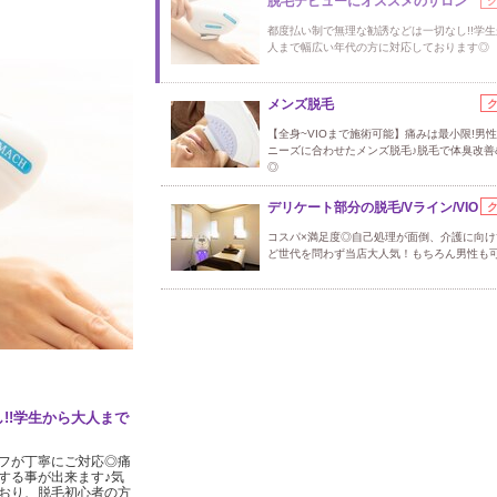
脱毛デビューにオススメのサロン
都度払い制で無理な勧誘などは一切なし!!学
人まで幅広い年代の方に対応しております◎
メンズ脱毛
【全身~VIOまで施術可能】痛みは最小限!男
ニーズに合わせたメンズ脱毛♪脱毛で体臭改善
◎
デリケート部分の脱毛/Vライン/VIO
コスパ×満足度◎自己処理が面倒、介護に向け
ど世代を問わず当店大人気！もちろん男性も
!!学生から大人まで
フが丁寧にご対応◎痛
する事が出来ます♪気
おり、脱毛初心者の方