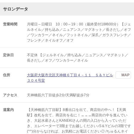
サロンデータ
営業時間
月曜日～日曜日 10：00～19：00（最終受付18時00分）【ジェ
ルネイル／持ち込み／ニュアンス／マグネット／長さだし／オフ
／ワンカラー／ネイル／フットネイル／深爪／ガラスフレンチ／
フレンチ／ネイルオフ／オフ
定休日
不定休 【ジェルネイル／持ち込み／ニュアンス／マグネット／
長さだし／オフ／ワンカラー／ネイル
住所
大阪府大阪市北区天神橋６丁目４－１１ Ｓ＆Ｙビル
MAP
３０４号室
アクセス
天神橋筋六丁目徒歩2分/天満駅徒歩7分
道案内
【天神橋筋六丁目駅】8番出口を出て、商店街の中へ！【天満
駅】改札を出て、商店街を右に！→→→商店街の中を進んでい
き、大起水産さんとKANEKIさんの間の入口から入っていただ
き、エレベーターで3階までお越しください♪S＆Yビルの3階です
(^^)分からなければ、お気軽にお電話ください◎ /ちゅるんネイ