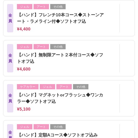
ジェル
アート
その他
【ハンド】フレンチ10本コース◆ストーンア
全
員
ート・ラメライン付◆ソフトオフ込
¥4,400
ジェル
アート
その他
【ハンド】無制限アート２本付コース◆ソフ
全
員
トオフ込
¥4,600
ケアカラー
ジェル
アート
その他
【ハンド】マグネットorフラッシュ◆ワンカ
全
員
ラー◆ソフトオフ込
¥5,100
ジェル
アート
その他
全
【ハンド】定額Aコース◆ソフトオフ込み
員