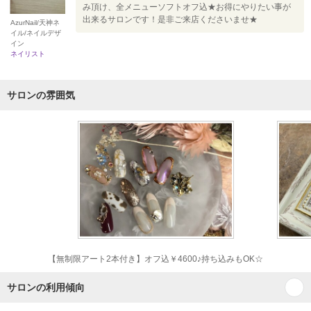
み頂け、全メニューソフトオフ込★お得にやりたい事が
出来るサロンです！是非ご来店くださいませ★
AzurNail/天神ネ
イル/ネイルデザ
イン
ネイリスト
サロンの雰囲気
【無制限アート2本付き】オフ込￥4600♪持ち込みもOK☆
サロンの利用傾向