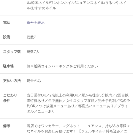
ル/韓国ネイル/ワンホンネイル/ニュアンスネイル/うるつやネイ
ル/おすすめネイル
電話
番号を表示
設備
総数7
スタッフ数
総数7人
駐車場
無※近隣コインパーキングをご利用ください
支払い方法
現金のみ
こだわり
当日受付OK／2名以上の利用OK／駅から徒歩5分以内／2回目以
条件
降特典あり／年中無休／女性スタッフ在籍／完全予約制／指名予
約OK／つけ放題メニューあり／都度払いメニューあり／ブライ
ダルメニューあり
備考
当店ではワンカラー、マグネット、ニュアンス、持ち込み等様々
なネイルをお楽しみ頂けます！ 【ジェルネイル／持ち込み／ニ