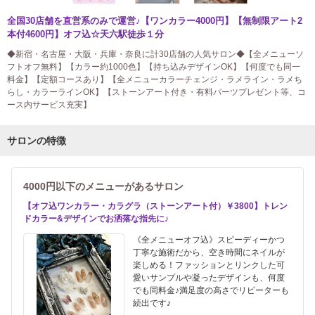
全国30店舗を直営系のみで運営♪【ワンカラー4000円】【無制限アート2
本付4600円】オフ込☆天六駅徒歩１分
◆新宿・名古屋・大阪・兵庫・奈良に計30店舗の人気サロン◆【全メニューソ
フトオフ無料】【カラー約1000色】【持ち込みデザインOK】【何度でも同一
料金】【定額コースあり】【全メニューカラーチェンジ・ラメライン・ラメち
らし・カラーラインOK】【ストーンアート付き・有料パーツプレゼント等、コ
ース内サービス充実】
サロンの特徴
4000円以下のメニューがあるサロン
【オフ込ワンカラー・カラグラ（ストーンアート付）￥3800】トレン
ドカラー&デザインでお洒落な指先に♪
《全メニューオフ込》スピーディーかつ
丁寧な施術だから、空き時間にネイルが
楽しめる！ファッションとリンクした可
愛いサンプルや凝ったデザインも、何度
でも同料金♪満足度の高さでリピーターも
続出です♪