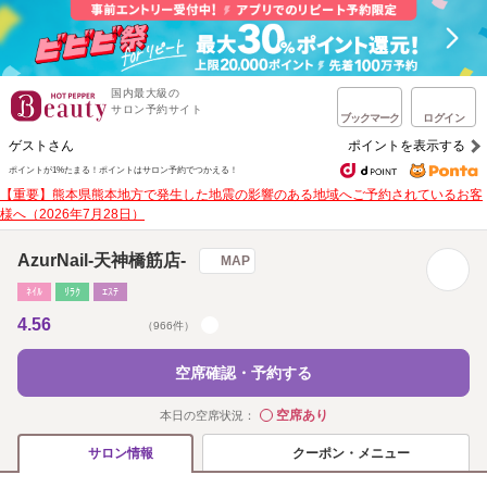
国内最大級の
サロン予約サイト
ブックマーク
ログイン
ゲストさん
ポイントを表示する
ポイントが1%たまる！
ポイントはサロン予約でつかえる！
【重要】熊本県熊本地方で発生した地震の影響のある地域へご予約されているお客
様へ（2026年7月28日）
AzurNail-天神橋筋店-
MAP
ﾈｲﾙ
ﾘﾗｸ
ｴｽﾃ
4.56
（966件）
空席確認・予約する
空席あり
本日の空席状況：
◯
クーポン・メニュー
サロン情報