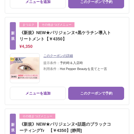
メニューを追加
このクーポンで予約
まつエク
その他まつげメニュー
《新規》NEW★パリジェンヌ+黒ケラチン導入ト
新
規
リートメント【￥4350】
¥4,350
このクーポンの詳細
提示条件：
予約時＆入店時
利用条件：
Hot Pepper Beautyを見てと一言
メニューを追加
このクーポンで予約
その他まつげメニュー
《新規》NEW★パリジェンヌ+話題のブラックコ
新
規
ーティングTr 【￥4350】[静岡]