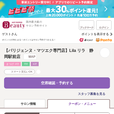
国内最大級の
サロン予約サイト
ブックマーク
ログイン
ゲストさん
ポイントを表示する
ポイントが1%たまる！
ポイントはサロン予約でつかえる！
【パリジェンヌ・マツエク専門店】Lila リラ 静
岡駅前店
MAP
まつげ･ﾒｲｸ
ﾘﾗｸ
ｴｽﾃ
スマート支払いOK
空席確認・予約する
スタッフ募集を見る
サロン情報
クーポン・メニュー