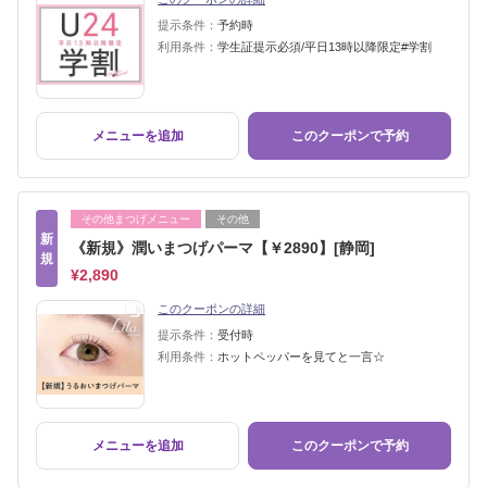
提示条件：
予約時
利用条件：
学生証提示必須/平日13時以降限定#学割
メニューを追加
このクーポンで予約
その他まつげメニュー
その他
新
《新規》潤いまつげパーマ【￥2890】[静岡]
規
¥2,890
このクーポンの詳細
提示条件：
受付時
利用条件：
ホットペッパーを見てと一言☆
メニューを追加
このクーポンで予約