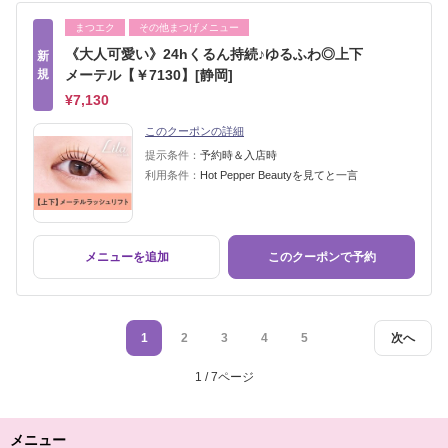
まつエク
その他まつげメニュー
《大人可愛い》24hくるん持続♪ゆるふわ◎上下
新
規
メーテル【￥7130】[静岡]
¥7,130
このクーポンの詳細
提示条件：
予約時＆入店時
利用条件：
Hot Pepper Beautyを見てと一言
メニューを追加
このクーポンで予約
1
2
3
4
5
次へ
1 / 7ページ
メニュー