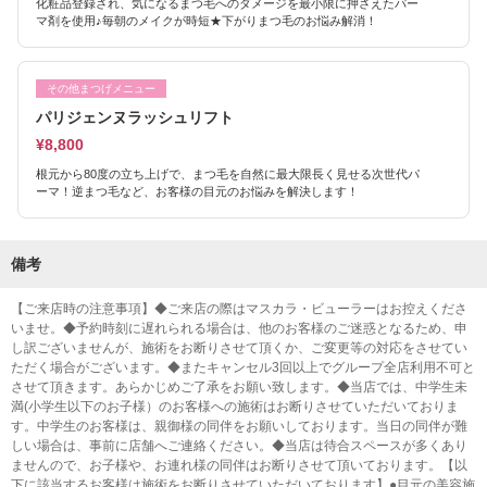
化粧品登録され、気になるまつ毛へのダメージを最小限に押さえたパー
マ剤を使用♪毎朝のメイクが時短★下がりまつ毛のお悩み解消！
その他まつげメニュー
パリジェンヌラッシュリフト
¥8,800
根元から80度の立ち上げで、まつ毛を自然に最大限長く見せる次世代パ
ーマ！逆まつ毛など、お客様の目元のお悩みを解決します！
備考
【ご来店時の注意事項】◆ご来店の際はマスカラ・ビューラーはお控えくださ
いませ。◆予約時刻に遅れられる場合は、他のお客様のご迷惑となるため、申
し訳ございませんが、施術をお断りさせて頂くか、ご変更等の対応をさせてい
ただく場合がございます。◆またキャンセル3回以上でグループ全店利用不可と
させて頂きます。あらかじめご了承をお願い致します。◆当店では、中学生未
満(小学生以下のお子様）のお客様への施術はお断りさせていただいておりま
す。中学生のお客様は、親御様の同伴をお願いしております。当日の同伴が難
しい場合は、事前に店舗へご連絡ください。◆当店は待合スペースが多くあり
ませんので、お子様や、お連れ様の同伴はお断りさせて頂いております。【以
下に該当するお客様は施術をお断りさせていただいております】●目元の美容施