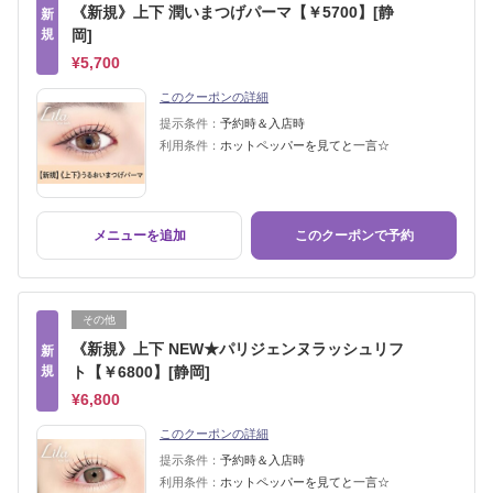
《新規》上下 潤いまつげパーマ【￥5700】[静
新
規
岡]
¥5,700
このクーポンの詳細
提示条件：
予約時＆入店時
利用条件：
ホットペッパーを見てと一言☆
メニューを追加
このクーポンで予約
その他
《新規》上下 NEW★パリジェンヌラッシュリフ
新
規
ト【￥6800】[静岡]
¥6,800
このクーポンの詳細
提示条件：
予約時＆入店時
利用条件：
ホットペッパーを見てと一言☆