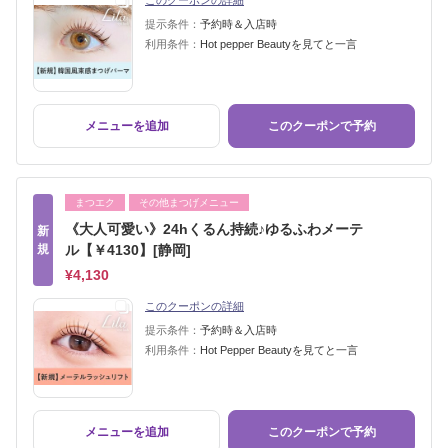
このクーポンの詳細
提示条件：
予約時＆入店時
利用条件：
Hot pepper Beautyを見てと一言
メニューを追加
このクーポンで予約
まつエク
その他まつげメニュー
《大人可愛い》24hくるん持続♪ゆるふわメーテ
新
規
ル【￥4130】[静岡]
¥4,130
このクーポンの詳細
提示条件：
予約時＆入店時
利用条件：
Hot Pepper Beautyを見てと一言
メニューを追加
このクーポンで予約