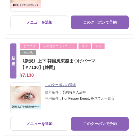
メニューを追加
このクーポンで予約
まつエク
その他まつげメニュー
オフ
オフ
その他
新
《新規》上下 韓国風束感まつげパーマ
規
【￥7130】[静岡]
¥7,130
このクーポンの詳細
提示条件：
予約時＆入店時
利用条件：
Hot Pepper Beautyを見てと一言☆
メニューを追加
このクーポンで予約