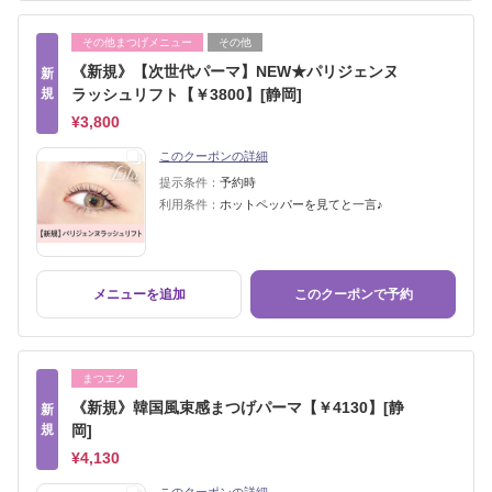
その他まつげメニュー
その他
《新規》【次世代パーマ】NEW★パリジェンヌ
新
規
ラッシュリフト【￥3800】[静岡]
¥3,800
このクーポンの詳細
提示条件：
予約時
利用条件：
ホットペッパーを見てと一言♪
メニューを追加
このクーポンで予約
まつエク
《新規》韓国風束感まつげパーマ【￥4130】[静
新
規
岡]
¥4,130