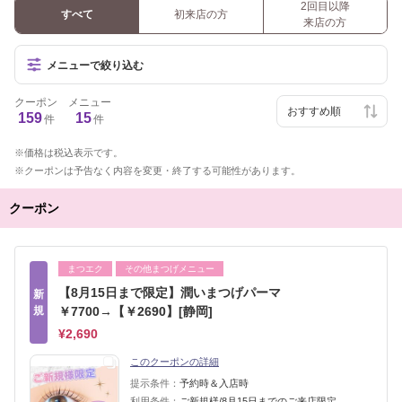
2回目以降
すべて
初来店の方
来店の方
メニューで絞り込む
クーポン
メニュー
159
15
件
件
価格は税込表示です。
クーポンは予告なく内容を変更・終了する可能性があります。
クーポン
まつエク
その他まつげメニュー
【8月15日まで限定】潤いまつげパーマ
新
規
￥7700→【￥2690】[静岡]
¥2,690
このクーポンの詳細
提示条件：
予約時＆入店時
利用条件：
ご新規様/8月15日までのご来店限定