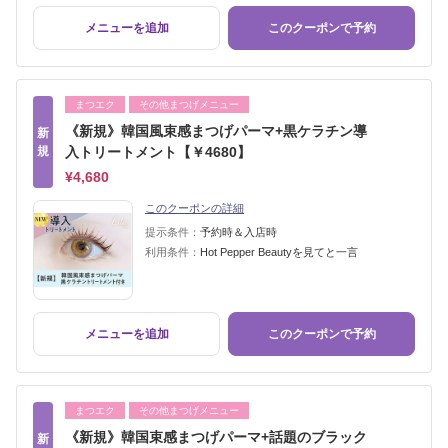
メニューを追加
このクーポンで予約
まつエク
その他まつげメニュー
《新規》韓国風束感まつげパーマ+黒ケラチン導
新
規
入トリートメント【￥4680】
¥4,680
このクーポンの詳細
提示条件：
予約時＆入店時
利用条件：
Hot Pepper Beautyを見てと一言
メニューを追加
このクーポンで予約
まつエク
その他まつげメニュー
《新規》韓国束感まつげパーマ+話題のブラック
新