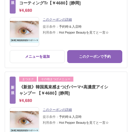
規
コーティングTr【￥4680】[静岡]
¥4,680
このクーポンの詳細
提示条件：
予約時＆入店時
利用条件：
Hot Pepper Beautyを見てと一言☆
メニューを追加
このクーポンで予約
まつエク
その他まつげメニュー
《新規》韓国風束感まつげパーマ+高濃度アイシ
新
規
ャンプー 【￥4680】[静岡]
¥4,680
このクーポンの詳細
提示条件：
予約時＆入店時
利用条件：
Hot Pepper Beautyを見てと一言☆