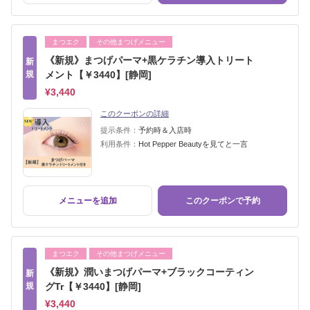
まつエク
その他まつげメニュー
《新規》まつげパーマ+黒ケラチン導入トリート
新
規
メント【￥3440】[静岡]
¥3,440
このクーポンの詳細
提示条件：
予約時＆入店時
利用条件：
Hot Pepper Beautyを見てと一言
メニューを追加
このクーポンで予約
まつエク
その他まつげメニュー
《新規》潤いまつげパーマ+ブラックコーティン
新
規
グTr【￥3440】[静岡]
¥3,440