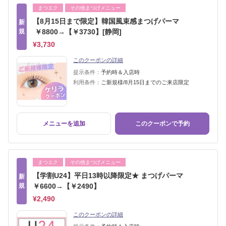
まつエク
その他まつげメニュー
【8月15日まで限定】韓国風束感まつげパーマ
新
規
￥8800→【￥3730】[静岡]
¥3,730
このクーポンの詳細
提示条件：
予約時＆入店時
利用条件：
ご新規様/8月15日までのご来店限定
メニューを追加
このクーポンで予約
まつエク
その他まつげメニュー
【学割U24】平日13時以降限定★ まつげパーマ
新
規
￥6600→【￥2490】
¥2,490
このクーポンの詳細