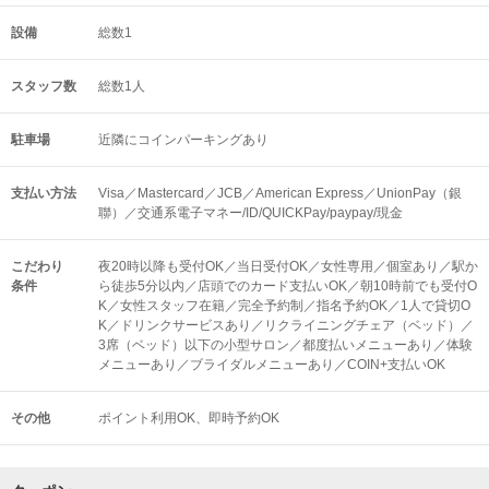
設備
総数1
スタッフ数
総数1人
駐車場
近隣にコインパーキングあり
支払い方法
Visa／Mastercard／JCB／American Express／UnionPay（銀
聯）／交通系電子マネー/ID/QUICKPay/paypay/現金
こだわり
夜20時以降も受付OK／当日受付OK／女性専用／個室あり／駅か
条件
ら徒歩5分以内／店頭でのカード支払いOK／朝10時前でも受付O
K／女性スタッフ在籍／完全予約制／指名予約OK／1人で貸切O
K／ドリンクサービスあり／リクライニングチェア（ベッド）／
3席（ベッド）以下の小型サロン／都度払いメニューあり／体験
メニューあり／ブライダルメニューあり／COIN+支払いOK
その他
ポイント利用OK
即時予約OK