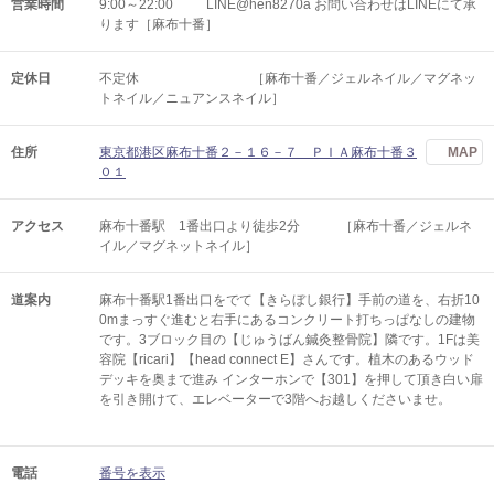
営業時間
9:00～22:00 LINE@hen8270a お問い合わせはLINEにて承
ります［麻布十番］
定休日
不定休 ［麻布十番／ジェルネイル／マグネッ
トネイル／ニュアンスネイル］
住所
東京都港区麻布十番２－１６－７ ＰＩＡ麻布十番３
MAP
０１
アクセス
麻布十番駅 1番出口より徒歩2分 ［麻布十番／ジェルネ
イル／マグネットネイル］
道案内
麻布十番駅1番出口をでて【きらぼし銀行】手前の道を、右折10
0mまっすぐ進むと右手にあるコンクリート打ちっぱなしの建物
です。3ブロック目の【じゅうばん鍼灸整骨院】隣です。1Fは美
容院【ricari】【head connect E】さんです。植木のあるウッド
デッキを奥まで進み インターホンで【301】を押して頂き白い扉
を引き開けて、エレベーターで3階へお越しくださいませ。
電話
番号を表示