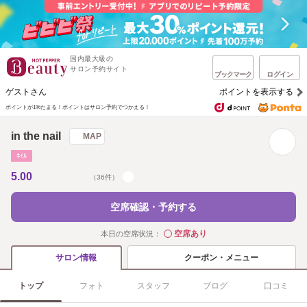
国内最大級の
サロン予約サイト
ブックマーク
ログイン
ゲストさん
ポイントを表示する
ポイントが1%たまる！
ポイントはサロン予約でつかえる！
in the nail
MAP
ﾈｲﾙ
5.00
（36件）
空席確認・予約する
空席あり
本日の空席状況：
◯
クーポン・メニュー
サロン情報
トップ
フォト
スタッフ
ブログ
口コミ