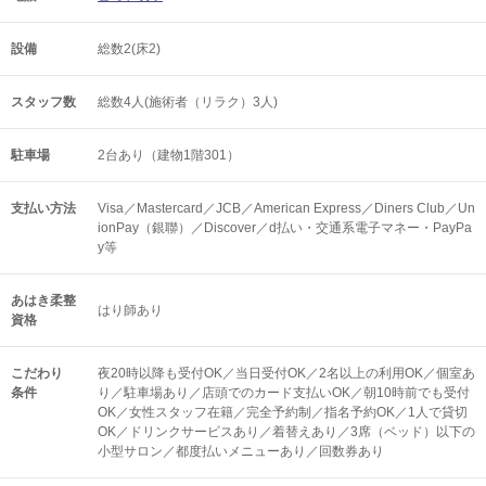
設備
総数2(床2)
スタッフ数
総数4人(施術者（リラク）3人)
駐車場
2台あり（建物1階301）
支払い方法
Visa／Mastercard／JCB／American Express／Diners Club／Un
ionPay（銀聯）／Discover／d払い・交通系電子マネー・PayPa
y等
あはき柔整
はり師あり
資格
こだわり
夜20時以降も受付OK／当日受付OK／2名以上の利用OK／個室あ
条件
り／駐車場あり／店頭でのカード支払いOK／朝10時前でも受付
OK／女性スタッフ在籍／完全予約制／指名予約OK／1人で貸切
OK／ドリンクサービスあり／着替えあり／3席（ベッド）以下の
小型サロン／都度払いメニューあり／回数券あり