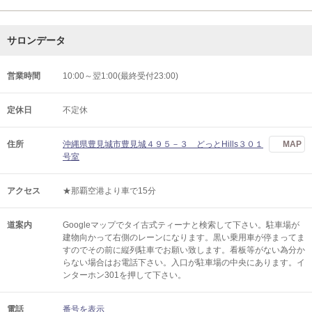
サロンデータ
営業時間
10:00～翌1:00(最終受付23:00)
定休日
不定休
住所
沖縄県豊見城市豊見城４９５－３ どっとHills３０１
MAP
号室
アクセス
★那覇空港より車で15分
道案内
Googleマップでタイ古式ティーナと検索して下さい。駐車場が
建物向かって右側のレーンになります。黒い乗用車が停まってま
すのでその前に縦列駐車でお願い致します。看板等がない為分か
らない場合はお電話下さい。入口が駐車場の中央にあります。イ
ンターホン301を押して下さい。
電話
番号を表示