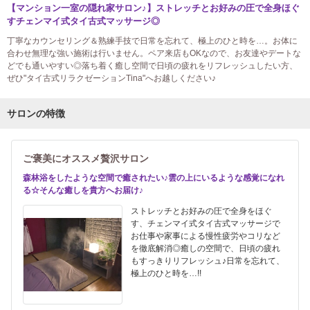
【マンション一室の隠れ家サロン♪】ストレッチとお好みの圧で全身ほぐ
すチェンマイ式タイ古式マッサージ◎
丁寧なカウンセリング＆熟練手技で日常を忘れて、極上のひと時を…。お体に
合わせ無理な強い施術は行いません。ペア来店もOKなので、お友達やデートな
どでも通いやすい◎落ち着く癒し空間で日頃の疲れをリフレッシュしたい方、
ぜひ"タイ古式リラクゼーションTina"へお越しください♪
サロンの特徴
ご褒美にオススメ贅沢サロン
森林浴をしたような空間で癒されたい♪雲の上にいるような感覚になれ
る☆そんな癒しを貴方へお届け♪
ストレッチとお好みの圧で全身をほぐ
す、チェンマイ式タイ古式マッサージで
お仕事や家事による慢性疲労やコリなど
を徹底解消◎癒しの空間で、日頃の疲れ
もすっきりリフレッシュ♪日常を忘れて、
極上のひと時を…!!