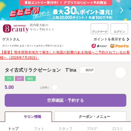
国内最大級の
サロン予約サイト
ブックマーク
ログイン
ゲストさん
ポイントを表示する
ポイントが1%たまる！
ポイントはサロン予約でつかえる！
【重要】熊本県熊本地方で発生した地震の影響のある地域へご予約されているお客
様へ（2026年7月28日）
タイ古式リラクゼーション T'ina
MAP
ﾘﾗｸ
ｴｽﾃ
鍼灸
5.00
（29件）
空席確認・予約する
クーポン・メニュー
サロン情報
トップ
フォト
スタッフ
ブログ
口コミ