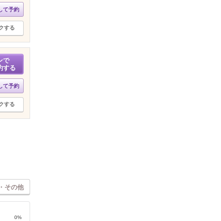
して予約
クする
ンで
約する
して予約
クする
・その他
0%