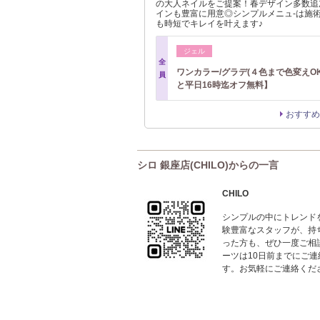
の大人ネイルをご提案！春デザイン多数追
インも豊富に用意◎シンプルメニュ-は施術
も時短でキレイを叶えます♪
ジェル
全
ワンカラー/グラデ(４色まで色変えOK
員
と平日16時迄オフ無料】
おすすめ
シロ 銀座店(CHILO)からの一言
CHILO
シンプルの中にトレンド
験豊富なスタッフが、持
った方も、ぜひ一度ご相
ーツは10日前までにご
す。お気軽にご連絡くだ