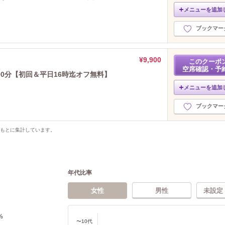
メニューを追加
ブックマー
¥9,900
このクーポ
空席確認・予
0分【初回＆平日16時迄オフ無料】
メニューを追加
ブックマー
をもとに集計しています。
年代比率
女性
男性
未設定
%
〜10代