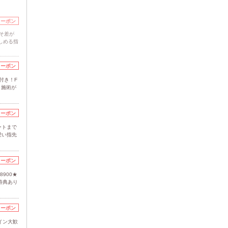
クーポン
こそ差が
しめる指
クーポン
付き！F
り施術が
クーポン
ートまで
愛い指先
クーポン
900★
特典あり
クーポン
イン大歓