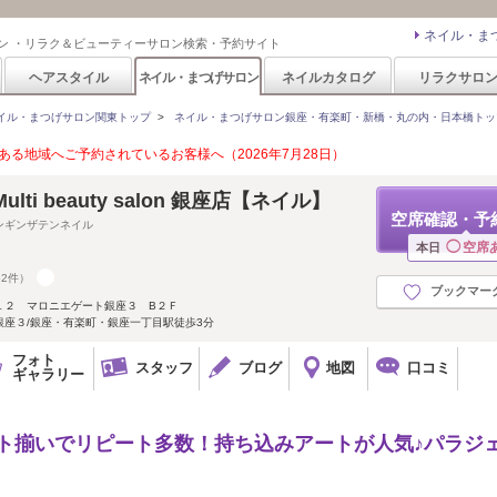
ネイル・ま
ン ・リラク＆ビューティーサロン検索・予約サイト
ヘアスタイル
ネイル・まつげサロン
ネイルカタログ
リラクサロ
イル・まつげサロン関東トップ
>
ネイル・まつげサロン銀座・有楽町・新橋・丸の内・日本橋トッ
る地域へご予約されているお客様へ（2026年7月28日）
lti beauty salon 銀座店【ネイル】
空席確認・予
ンギンザテンネイル
◯
空席
本日
52件）
ブックマー
１２ マロニエゲート銀座３ B２Ｆ
座３/銀座・有楽町・銀座一丁目駅徒歩3分
フォト
スタッフ
ブログ
地図
口コミ
ギャラリー
スト揃いでリピート多数！持ち込みアートが人気♪パラジ