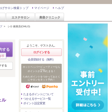
つげサロン検索トップ
マイページ
ヘルプ
ン
エステサロン
美容クリニック
プ
>
シロ 銀座店(CHILO)
ようこそ、ゲストさん。
約する
ログインする
あり
会員登録する（無料）
クする
ホットペッパービューティーなら
1%
ポイントが
たまる！
ためたポイントをつかっておとく
にサロンをネット予約！
たまるポイントについて
つかえるサービス一覧
ェル
ポイント設定変更