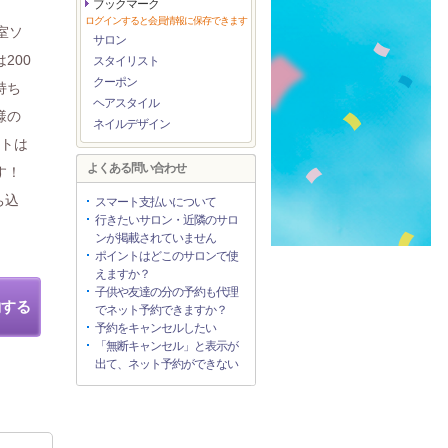
ブックマーク
ログインすると会員情報に保存できます
室ソ
サロン
200
スタイリスト
クーポン
持ち
ヘアスタイル
様の
ネイルデザイン
ートは
よくある問い合わせ
す！
ち込
スマート支払いについて
行きたいサロン・近隣のサロ
ンが掲載されていません
ポイントはどこのサロンで使
えますか？
子供や友達の分の予約も代理
約する
でネット予約できますか？
予約をキャンセルしたい
「無断キャンセル」と表示が
出て、ネット予約ができない