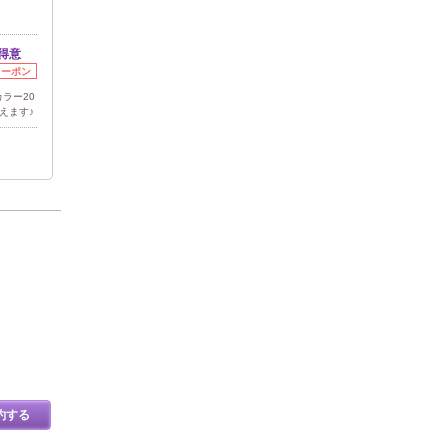
得意
クーポン
ラー20
えます♪
約する