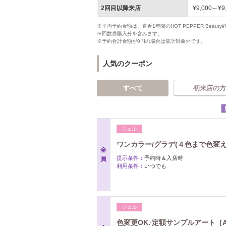
2回目以降来店
¥9,000～¥9
※平均予約金額は、直近1年間のHOT PEPPER Bea
※回数券購入分を含みます。
※予約合計金額が0円の場合は集計対象外です。
人気のクーポン
すべて
初来店の方
ジェル
ワンカラー/グラデ(４色まで色変え
全
提示条件：
予約時＆入店時
員
利用条件：
いつでも
ジェル
色変更OK♪定額サンプルアート［