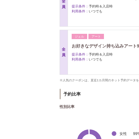
全
提示条件：
予約時＆入店時
員
利用条件：
いつでも
ジェル
アート
お好きなデザイン持ち込みアート9
全
提示条件：
予約時＆入店時
員
利用条件：
いつでも
※人気のクーポンは、直近1カ月間のネット予約データ
予約比率
性別比率
女性
99