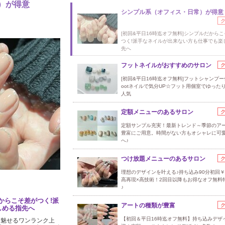
）が得意
シンプル系（オフィス・日常）が得意
[初回&平日16時迄オフ無料]シンプルだから
つく!派手なネイルが出来ない方も仕事でも楽
先へ
フットネイルがおすすめのサロン
[初回&平日16時迄オフ無料]フットシャンプー
ootネイルで気分UP☆フット用個室でゆった
人気
定額メニューのあるサロン
定額サンプル充実！最新トレンド～季節のア
豊富にご用意。時間がない方もオシャレに可
へ♪
つけ放題メニューのあるサロン
理想のデザインを叶える♪持ち込み90分初回￥8
高再現×高技術！2回目以降もお得なオフ無料
♪
だからこそ差がつく!派
アートの種類が豊富
しめる指先へ
【初回＆平日16時迄オフ無料】持ち込みデザ
に魅せるワンランク上