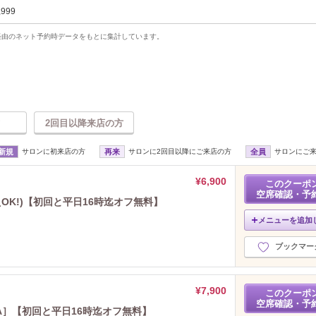
,999
uty経由のネット予約時データをもとに集計しています。
2回目以降来店の方
新規
サロンに初来店の方
再来
サロンに2回目以降にご来店の方
全員
サロンにご
¥6,900
このクーポ
空席確認・予
OK!)【初回と平日16時迄オフ無料】
メニューを追加
ブックマー
¥7,900
このクーポ
空席確認・予
A］【初回と平日16時迄オフ無料】