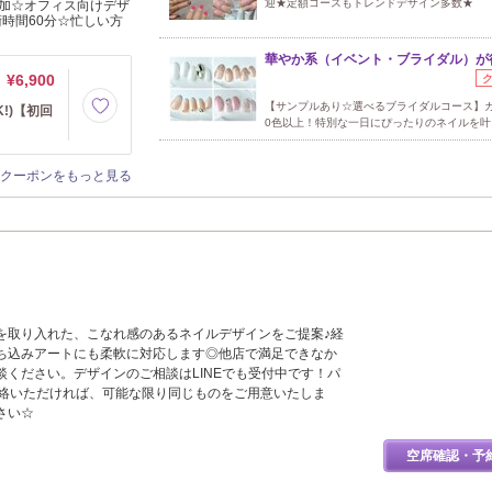
迎★定額コースもトレンドデザイン多数★
加☆オフィス向けデザ
時間60分☆忙しい方
華やか系（イベント・ブライダル）が
¥6,900
【サンプルあり☆選べるブライダルコース】カ
!)【初回
0色以上！特別な一日にぴったりのネイルを叶
クーポンをもっと見る
を取り入れた、こなれ感のあるネイルデザインをご提案♪経
ち込みアートにも柔軟に対応します◎他店で満足できなか
談ください。デザインのご相談はLINEでも受付中です！パ
連絡いただければ、可能な限り同じものをご用意いたしま
さい☆
空席確認・予