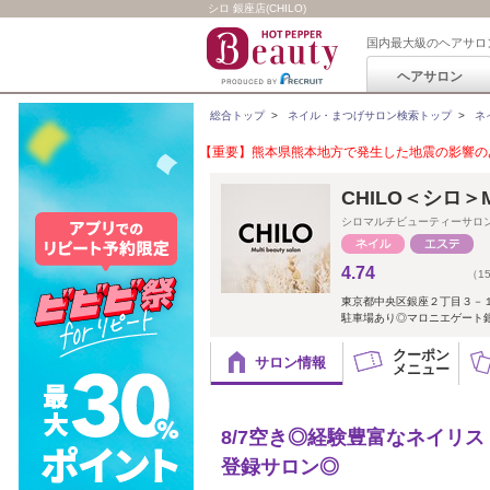
シロ 銀座店(CHILO)
国内最大級のヘアサロ
ヘアサロン
総合トップ
>
ネイル・まつげサロン検索トップ
>
ネ
【重要】熊本県熊本地方で発生した地震の影響のあ
CHILO＜シロ＞Mu
シロマルチビューティーサロ
4.74
（1
東京都中央区銀座２丁目３－
駐車場あり◎マロニエゲート銀
クーポン
サロン情報
メニュー
8/7空き◎経験豊富なネイリ
登録サロン◎