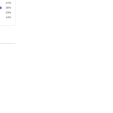
27%
36%
23%
14%