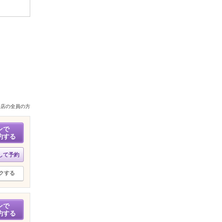
来店の全員の方
ンで
約する
して予約
クする
ンで
約する