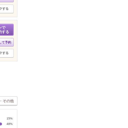
クする
ンで
約する
して予約
クする
・その他
15%
48%