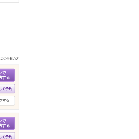
来店の全員の方
ンで
約する
して予約
クする
ンで
約する
して予約