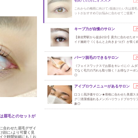
初めての方にオススメ
これからの梅雨に向けて♪垢抜けたい方は眉毛
ットがおすすめ◎お悩みに合わせてご提案＊
キープ力が自慢のサロン
【泉佐野駅から徒歩2分!】貴方に合わせたオ
イド施術で《くるんと上向きまつげ》が長く続
パーツ脱毛のできるサロン
《フェイスワックスでお肌をキレイに♪》ムダ
でなく毛穴の汚れも取り除く！お得なクーポ
◎
アイブロウメニューがあるサロン
口コミ高評価サロン★骨格に合わせた美眉ス
グ◇清潔感溢れるメンズハリウッドブロウリ
象◎
は眉毛とのセットが
に合わせた眉毛デザイ
け顔に♪より可愛く見
イク時間短縮にも！お