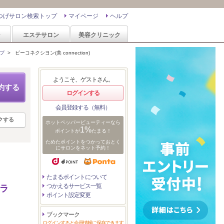
つげサロン検索トップ
マイページ
ヘルプ
ン
エステサロン
美容クリニック
プ
>
ビーコネクシヨン(美 connection)
ようこそ、ゲストさん。
約する
ログインする
会員登録する（無料）
クする
ホットペッパービューティーなら
1%
ポイントが
たまる！
ためたポイントをつかっておとく
にサロンをネット予約！
たまるポイントについて
つかえるサービス一覧
トラ
ポイント設定変更
ブックマーク
ログインすると会員情報に保存できます