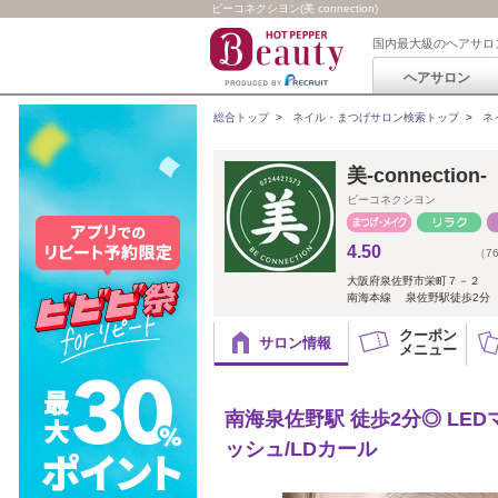
ビーコネクシヨン(美 connection)
国内最大級のヘアサロ
ヘアサロン
総合トップ
>
ネイル・まつげサロン検索トップ
>
ネ
美-connection-
ビーコネクシヨン
4.50
（7
大阪府泉佐野市栄町７－２
南海本線 泉佐野駅徒歩2分
クーポン
サロン情報
メニュー
南海泉佐野駅 徒歩2分◎ LE
ッシュ/LDカール