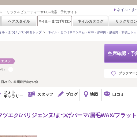
ネイル・ま
ン ・リラク＆ビューティーサロン検索・予約サイト
ヘアスタイル
ネイル・まつげサロン
ネイルカタログ
リラクサロ
イル・まつげサロン関西トップ
>
ネイル・まつげサロン高石・府中・岸和田・泉佐野・和歌山トッ
空席確認・予
6件）
ブックマー
 旧26沿い泉州銀行向かい側
フォト
スタッフ
ブログ
地図
口コミ
ギャラリー
Dマツエク/パリジェンヌ/まつげパーマ/眉毛WAX/フラッ