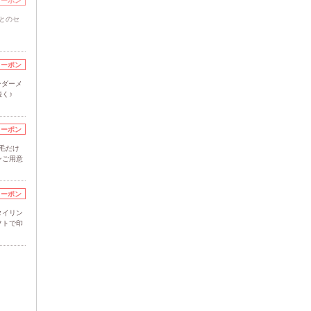
クーポン
とのセ
クーポン
ーダーメ
く♪
クーポン
毛だけ
ンご用意
クーポン
タイリン
フトで印