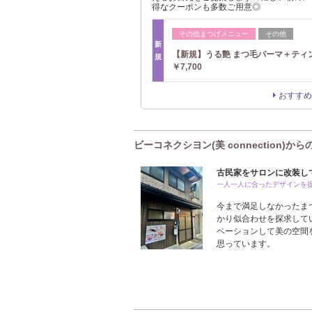
得なクーポンも多数ご用意◎
その他まつげメニュー
その他
新
【新規】うる艶 まつ毛パーマ＋テ
規
￥7,700
おすすめ
ビーコネクシヨン(美 connection)から
古民家をサロンに改装し
一人一人に合ったデザインを
今まで満足しなかったま
かり似合わせを探求して
ベーションして美の空間
思っています。