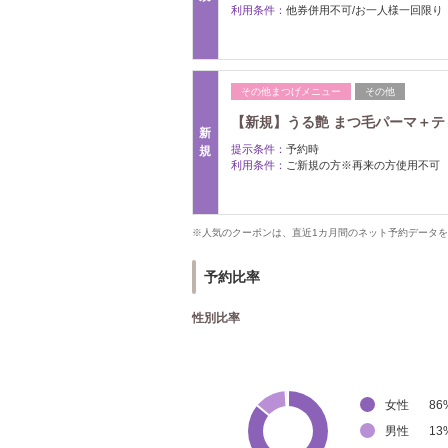
利用条件：
他券併用不可/お一人様一回限り
その他まつげメニュー
その他
【新規】うる艶 まつ毛パーマ＋ティ
新
提示条件：
予約時
規
利用条件：
ご新規の方※再来の方使用不可
※人気のクーポンは、直近1カ月間のネット予約データ
予約比率
性別比率
女性
86
男性
13