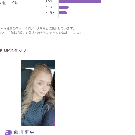
30代
の他
0
%
40代
50代〜
Beauty経由のネット予約データをもとに集計しています。
ない」「自由記載」を選択された方のデータを集計しています。
CK UPスタッフ
西川 莉央