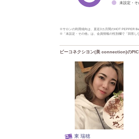
未設定・そ
※サロンの利用傾向は、直近3カ月間のHOT PEPPER 
※「未設定・その他」は、会員情報の性別欄で「回答し
ビーコネクシヨン(美 connection)のPI
東 瑞穂