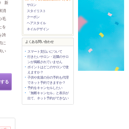
》 新
サロン
解消
スタイリスト
クーポン
つ毛
ヘアスタイル
たを
ネイルデザイン
を誇
よくある問い合わせ
切に
供い
スマート支払いについて
行きたいサロン・近隣のサロ
ンが掲載されていません
ポイントはどこのサロンで使
えますか？
子供や友達の分の予約も代理
約する
でネット予約できますか？
予約をキャンセルしたい
「無断キャンセル」と表示が
出て、ネット予約ができない