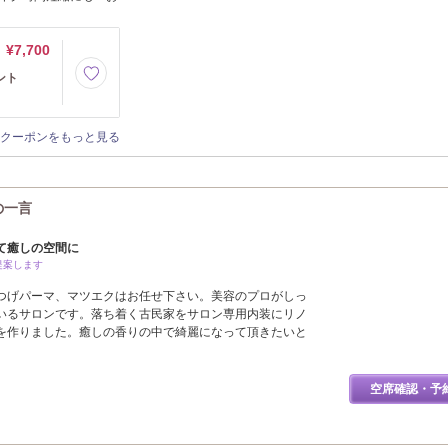
¥7,700
ィント
クーポンをもっと見る
の一言
て癒しの空間に
提案します
つげパーマ、マツエクはお任せ下さい。美容のプロがしっ
いるサロンです。落ち着く古民家をサロン専用内装にリノ
を作りました。癒しの香りの中で綺麗になって頂きたいと
空席確認・予