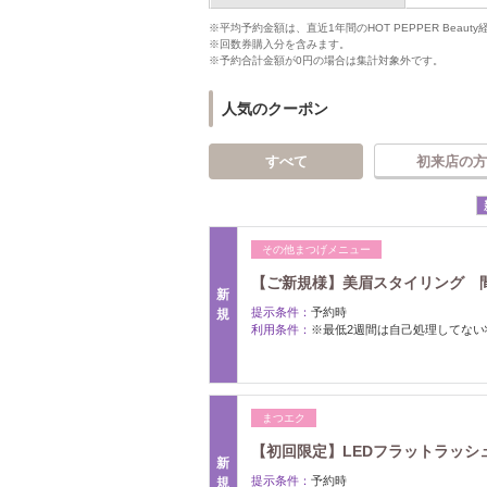
※平均予約金額は、直近1年間のHOT PEPPER Bea
※回数券購入分を含みます。
※予約合計金額が0円の場合は集計対象外です。
人気のクーポン
すべて
初来店の方
その他まつげメニュー
【ご新規様】美眉スタイリング 間引
新
提示条件：
予約時
規
利用条件：
※最低2週間は自己処理してない
まつエク
【初回限定】LEDフラットラッシュ16
新
提示条件：
予約時
規