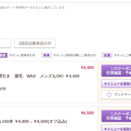
uty経由のネット予約時データをもとに集計しています。
2回目以降来店の方
新規
サロンに初来店の方
再来
サロンに2回目以降にご来店の方
全員
サロンにご
¥4,400
このクーポ
空席確認・予
き 眉毛 WAX メンズもOK! ￥4,400
メニューを追加
状態
ブックマー
¥6,500
このクーポ
空席確認・予
0本 ￥8,800→￥6,500(オフ込み)
メニューを追加