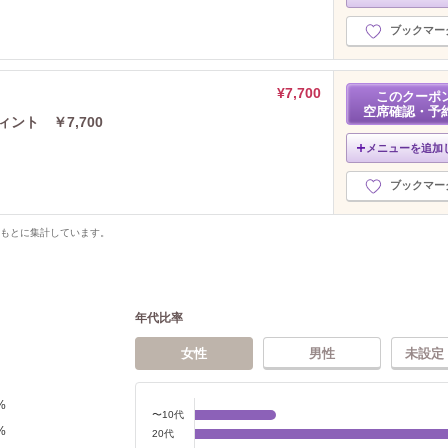
ブックマー
¥7,700
このクーポ
空席確認・予
ント ￥7,700
メニューを追加
ブックマー
をもとに集計しています。
年代比率
女性
男性
未設定
%
〜10代
%
20代