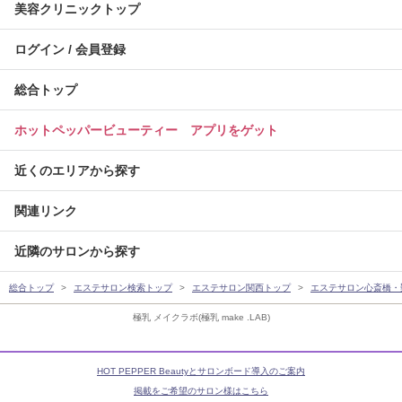
美容クリニックトップ
ログイン / 会員登録
総合トップ
ホットペッパービューティー アプリをゲット
近くのエリアから探す
関連リンク
近隣のサロンから探す
総合トップ
エステサロン検索トップ
エステサロン関西トップ
エステサロン心斎橋・
極乳 メイクラボ(極乳 make .LAB)
HOT PEPPER Beautyとサロンボード導入のご案内
掲載をご希望のサロン様はこちら