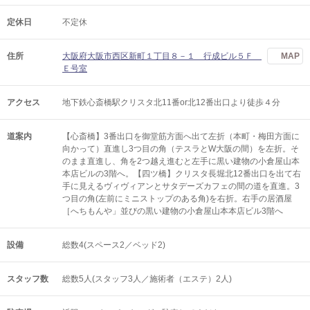
定休日
不定休
住所
大阪府大阪市西区新町１丁目８－１ 行成ビル５Ｆ
MAP
Ｅ号室
アクセス
地下鉄心斎橋駅クリスタ北11番or北12番出口より徒歩４分
道案内
【心斎橋】3番出口を御堂筋方面へ出て左折（本町・梅田方面に
向かって）直進し3つ目の角（テスラとW大阪の間）を左折。そ
のまま直進し、角を2つ越え進むと左手に黒い建物の小倉屋山本
本店ビルの3階へ。【四ツ橋】クリスタ長堀北12番出口を出て右
手に見えるヴィヴィアンとサタデーズカフェの間の道を直進。3
つ目の角(左前にミニストップのある角)を右折。右手の居酒屋
［へちもんや」並びの黒い建物の小倉屋山本本店ビル3階へ
設備
総数4(スペース2／ベッド2)
スタッフ数
総数5人(スタッフ3人／施術者（エステ）2人)