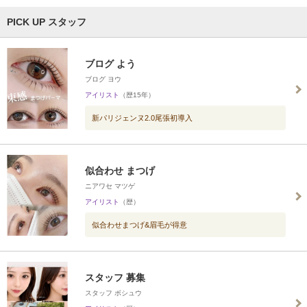
PICK UP スタッフ
ブログ よう
ブログ ヨウ
アイリスト
（歴15年）
新パリジェンヌ2.0尾張初導入
似合わせ まつげ
ニアワセ マツゲ
アイリスト
（歴）
似合わせまつげ&眉毛が得意
スタッフ 募集
スタッフ ボシュウ