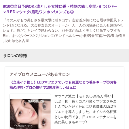
8/10◎当日予約OK♪凛とした女性に香・植物の癒し空間♪まつげパー
マ/LEDマツエク/眉毛ワンホン/メンズも◎
『その人がもつ美しさを最大限に引き出す』左右差が気になる眉や韓国風トレ
ンド顔になれる。大会審査員のオーナーが一人一人のお悩みに合わせ施術を行
います。眉だけキレイで終わらない。顔全体が品よく美しく印象アップする
Rin。まつげパーマ/パリジェンヌ/アンドヘルシー/小牧/岩倉/江南/一宮/豊山/春日
井/犬山/北名古屋
サロンの特徴
アイブロウメニューがあるサロン
《当店イチ推し》LEDマツエクでいつも綺麗なまつ毛をキープ◎お客
様の理想×プロの技術で180度美しい目元に
マツエク派に【モチ良し/楽ちん/早い】
LED一択！長くコスパ良くマツエクを楽
しんでいただくために話題沸騰のLEDマ
ツエクを導入しました。オイルの化粧落
としの使用でき、日々のメンテナンスを
楽に美しさもキープ♪