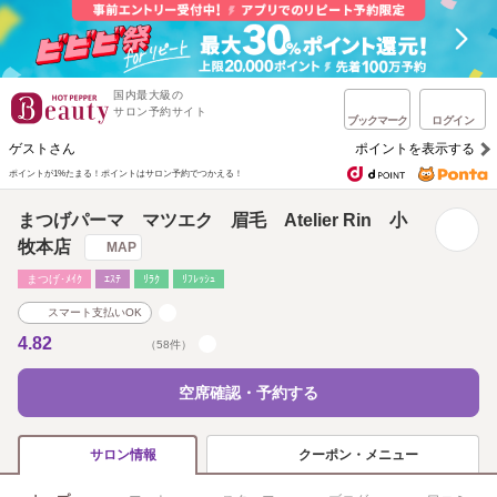
国内最大級の
サロン予約サイト
ブックマーク
ログイン
ゲストさん
ポイントを表示する
ポイントが1%たまる！
ポイントはサロン予約でつかえる！
まつげパーマ マツエク 眉毛 Atelier Rin 小
牧本店
MAP
まつげ･ﾒｲｸ
ｴｽﾃ
ﾘﾗｸ
ﾘﾌﾚｯｼｭ
スマート支払いOK
4.82
（58件）
空席確認・予約する
クーポン・メニュー
サロン情報