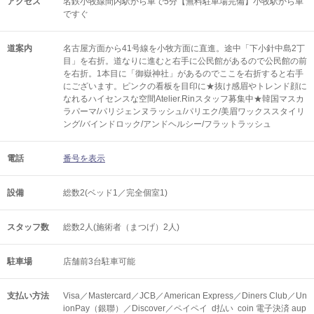
アクセス
名鉄小牧線間内駅から車で5分【無料駐車場完備】小牧駅から車
ですぐ
道案内
名古屋方面から41号線を小牧方面に直進。途中「下小針中島2丁
目」を右折。道なりに進むと右手に公民館があるので公民館の前
を右折。1本目に「御嶽神社」があるのでここを右折すると右手
にございます。ピンクの看板を目印に★抜け感眉やトレンド顔に
なれるハイセンスな空間Atelier.Rinスタッフ募集中★韓国マスカ
ラパーマ/パリジェンヌラッシュ/パリエク/美眉ワックススタイリ
ング/バインドロック/アンドヘルシー/フラットラッシュ
電話
番号を表示
設備
総数2(ベッド1／完全個室1)
スタッフ数
総数2人(施術者（まつげ）2人)
駐車場
店舗前3台駐車可能
支払い方法
Visa／Mastercard／JCB／American Express／Diners Club／Un
ionPay（銀聯）／Discover／ペイペイ d払い coin 電子決済 aup