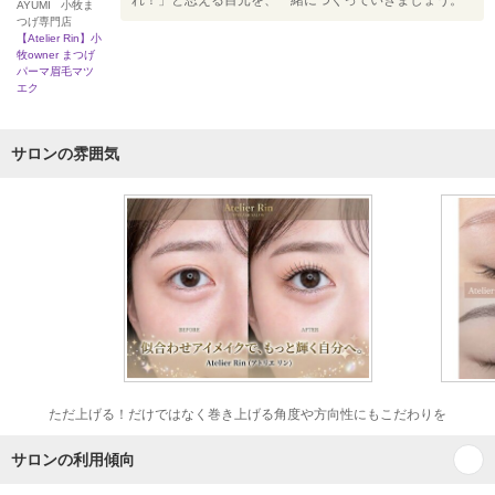
れ！」と思える目元を、一緒につくっていきましょう。
AYUMI 小牧ま
つげ専門店
【Atelier Rin】小
牧owner まつげ
パーマ眉毛マツ
エク
サロンの雰囲気
ただ上げる！だけではなく巻き上げる角度や方向性にもこだわりを
サロンの利用傾向