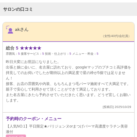
サロンの口コミ
サロンPick Up
akさん
（女性/40代/会社員）
総合
5
★
★
★
★
★
雰囲気：
5
接客サービス：
5
技術・仕上がり：
5
メニュー・料金：
5
昨日大変にお世話になりました。
出張と娘に会いに、名古屋に訪れており、googleマップのプチコミ高評価を
拝見してのお伺いでしたが期待以上の満足度で星の枠が5個では足りませ
ん！
接客、お店の雰囲気や内装、もちろんまつ毛パーマ施術すべて大満足です。
親子で安心して利用させて頂くことができて満足しております。
また名古屋にきたら予約させていただきたく思います。どうぞ宜しくお願い
します。
[投稿日] 2025/10/29
予約時のクーポン・メニュー
【人気NO.1】平日限定★パリジェンヌorまつげパーマ高濃度ケラチン美容
液付