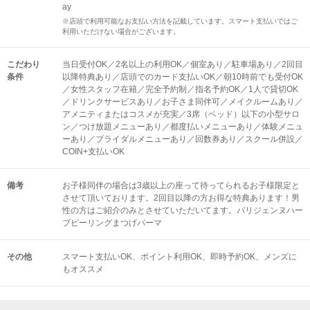
ay
※店頭で利用可能なお支払い方法を記載しています。スマート支払いではご
利用いただけない場合がございます。
こだわり
当日受付OK／2名以上の利用OK／個室あり／駐車場あり／2回目
条件
以降特典あり／店頭でのカード支払いOK／朝10時前でも受付OK
／女性スタッフ在籍／完全予約制／指名予約OK／1人で貸切OK
／ドリンクサービスあり／お子さま同伴可／メイクルームあり／
アメニティまたはコスメが充実／3席（ベッド）以下の小型サロ
ン／つけ放題メニューあり／都度払いメニューあり／体験メニュ
ーあり／ブライダルメニューあり／回数券あり／スクール併設／
COIN+支払いOK
備考
お子様同伴の場合は3歳以上の座って待ってられるお子様限定と
させて頂いております。2回目以降の方お得な特典あります！男
性の方はご紹介のみとさせていただいてます。パリジェンヌハー
ブピーリングまつげパーマ
その他
スマート支払いOK
ポイント利用OK
即時予約OK
メンズに
もオススメ