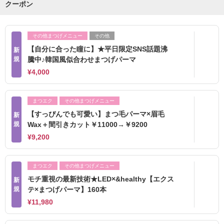
クーポン
その他まつげメニュー
その他
【自分に合った瞳に】★平日限定SNS話題沸
新
規
騰中♪韓国風似合わせまつげパーマ
¥4,000
まつエク
その他まつげメニュー
【すっぴんでも可愛い】まつ毛パーマ×眉毛
新
規
Wax＋間引きカット￥11000→￥9200
¥9,200
まつエク
その他まつげメニュー
モチ重視の最新技術★LED×&healthy【エクス
新
規
テ×まつげパーマ】160本
¥11,980