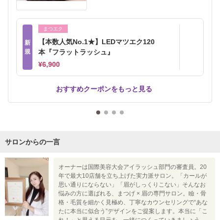
まつエク
【本数人気No.1★】LEDマツエク120
新
規
本『フラットラッシュ』
¥6,900
おすすめクーポンをもっと見る
サロンからの一言
オーナーは国際美容大会アイラッシュ部門の審査員。20
年で最大10店舗を立ち上げた実力派サロン。「カールが
思い通りにならない」「眉がしっくりこない」そんなお
悩みの方に選ばれる、まつげ × 眉の専門サロン。瞼・骨
格・毛質を細かく見極め、丁寧なカウンセリングで“あな
たに本当に似合う”デザインをご提案します。本当に「こ