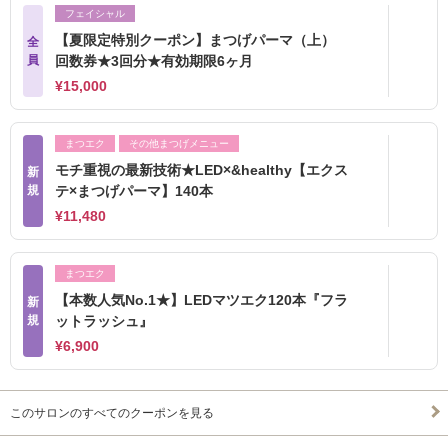
フェイシャル
【夏限定特別クーポン】まつげパーマ（上）
全
員
回数券★3回分★有効期限6ヶ月
¥15,000
まつエク
その他まつげメニュー
モチ重視の最新技術★LED×&healthy【エクス
新
規
テ×まつげパーマ】140本
¥11,480
まつエク
【本数人気No.1★】LEDマツエク120本『フラ
新
規
ットラッシュ』
¥6,900
このサロンのすべてのクーポンを見る