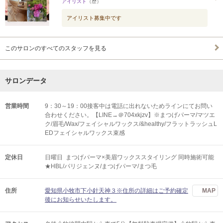
アイリスト
（歴）
アイリスト募集中です
このサロンのすべてのスタッフを見る
サロンデータ
営業時間
9：30～19：00接客中は電話に出れないためラインにてお問い
合わせください。【LINE→＠704xkjzv】※まつげパーマ/マツエ
ク/眉毛/Wax/フェイシャルワックス/&healthy/フラットラッシュL
EDフェイシャルワックス束感
定休日
日曜日 まつげパーマ×美眉ワックススタイリング 同時施術可能
★HBL/パリジェンヌ/まつげパーマ/まつ毛
住所
愛知県小牧市下小針天神３※住所の詳細はご予約確定
MAP
後にお知らせいたします。