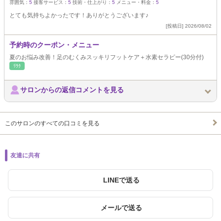
雰囲気：
5
接客サービス：
5
技術・仕上がり：
5
メニュー・料金：
5
とても気持ちよかったです！ありがとうございます♪
[投稿日] 2026/08/02
予約時のクーポン・メニュー
夏のお悩み改善！足のむくみスッキリフットケア＋水素セラピー(30分付)
ﾘﾗｸ
サロンからの返信コメントを見る
このサロンのすべての口コミを見る
友達に共有
LINEで送る
メールで送る