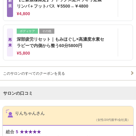
新
規
リンパ＋フットバス ￥5500→￥4800
¥4,800
ボディケア
その他
深部疲労リセット｜もみほぐし×高濃度水素セ
再
来
ラピーで内側から整う60分5800円
¥5,800
このサロンのすべてのクーポンを見る
サロンの口コミ
サロンPick Up
りんちゃんさん
（女性/20代後半/会社員）
総合
5
★
★
★
★
★