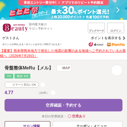
国内最大級の
サロン予約サイト
ブックマーク
ログイン
ゲストさん
ポイントを表示する
ポイントが1%たまる！
ポイントはサロン予約でつかえる！
【重要】熊本県熊本地方で発生した地震の影響のある地域へご予約されているお客
様へ（2026年7月28日）
骨盤整体MeRu【メル】
MAP
ﾘﾗｸ
整体･ｶｲﾛ
スマート支払いOK
4.77
（32件）
空席確認・予約する
空席あり
本日の空席状況：
◯
クーポン・メニュー
サロン情報