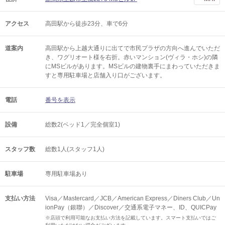
アクセス
高田駅から徒歩23分、車で6分
道案内
高田駅から上越大通りに出てで市民プラザの方向へ進んでいただ
き、ワグリオート様を右折。赤いマンション(ヴィラ・ホシ)の隣
にMSビルがあります。MSビルの建物裏手にまわっていただきま
すと専用駐車場と店舗入り口がございます。
電話
番号を表示
設備
総数2(ベッド1／完全個室1)
スタッフ数
総数1人(スタッフ1人)
駐車場
専用駐車場あり
支払い方法
Visa／Mastercard／JCB／American Express／Diners Club／Un
ionPay（銀聯）／Discover／交通系電子マネー、ID、QUICPay
※店頭で利用可能なお支払い方法を記載しています。スマート支払いではご