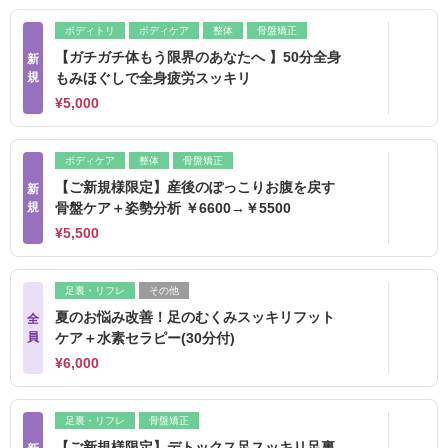
ボディトリ
ボディケア
整体
骨盤矯正
【ガチガチ体もう限界のあなたへ 】50分全身
新
規
もみほぐしで全身疲労スッキリ
¥5,000
ボディケア
整体
骨盤矯正
【ご新規様限定】産後のぽっこりお腹を戻す
新
規
骨盤ケア＋姿勢分析 ￥6600→￥5500
¥5,500
足裏・リフレ
その他
夏のお悩み改善！足のむくみスッキリフット
全
員
ケア＋水素セラピー(30分付)
¥6,000
足裏・リフレ
骨盤矯正
【ご新規様限定】デトックス足スッキリ足裏