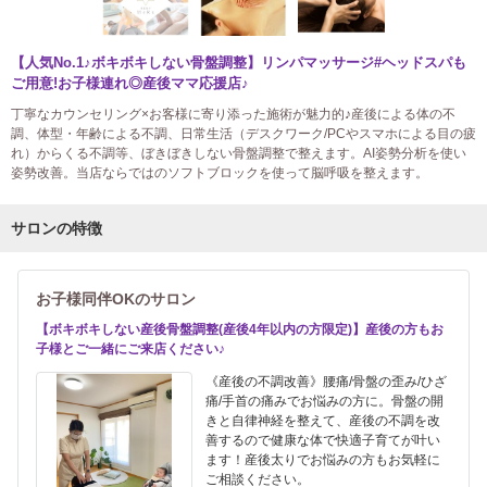
【人気No.1♪ボキボキしない骨盤調整】リンパマッサージ#ヘッドスパも
ご用意!お子様連れ◎産後ママ応援店♪
丁寧なカウンセリング×お客様に寄り添った施術が魅力的♪産後による体の不
調、体型・年齢による不調、日常生活（デスクワーク/PCやスマホによる目の疲
れ）からくる不調等、ぼきぼきしない骨盤調整で整えます。AI姿勢分析を使い
姿勢改善。当店ならではのソフトブロックを使って脳呼吸を整えます。
サロンの特徴
お子様同伴OKのサロン
【ボキボキしない産後骨盤調整(産後4年以内の方限定)】産後の方もお
子様とご一緒にご来店ください♪
《産後の不調改善》腰痛/骨盤の歪み/ひざ
痛/手首の痛みでお悩みの方に。骨盤の開
きと自律神経を整えて、産後の不調を改
善するので健康な体で快適子育てが叶い
ます！産後太りでお悩みの方もお気軽に
ご相談ください。