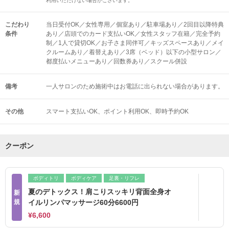
利用いただけない場合がございます。
こだわり
当日受付OK／女性専用／個室あり／駐車場あり／2回目以降特典
条件
あり／店頭でのカード支払いOK／女性スタッフ在籍／完全予約
制／1人で貸切OK／お子さま同伴可／キッズスペースあり／メイ
クルームあり／着替えあり／3席（ベッド）以下の小型サロン／
都度払いメニューあり／回数券あり／スクール併設
備考
一人サロンのため施術中はお電話に出られない場合があります。
その他
スマート支払いOK
ポイント利用OK
即時予約OK
クーポン
ボディトリ
ボディケア
足裏・リフレ
夏のデトックス！肩こりスッキリ背面全身オ
新
規
イルリンパマッサージ60分6600円
¥6,600