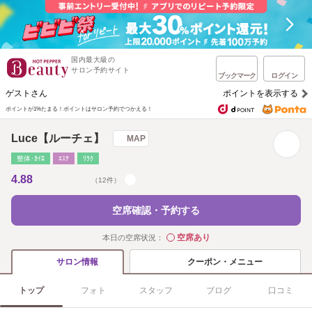
国内最大級の
サロン予約サイト
ブックマーク
ログイン
ゲストさん
ポイントを表示する
ポイントが1%たまる！
ポイントはサロン予約でつかえる！
Luce【ルーチェ】
MAP
整体･ｶｲﾛ
ｴｽﾃ
ﾘﾗｸ
4.88
（12件）
空席確認・予約する
空席あり
本日の空席状況：
◯
クーポン・メニュー
サロン情報
トップ
フォト
スタッフ
ブログ
口コミ