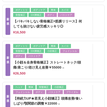
ボディトリ
ボディケア
整体
カイロ
骨盤矯正
OX脚矯正
ボディ
バストケア
新
【バキバキしない骨格矯正×筋膜リリース】何
規
しても抜けない疲労感スッキリ◎
¥16,500
ボディトリ
ボディケア
整体
カイロ
骨盤矯正
OX脚矯正
小顔矯正
フェイシャル
ボディ
バストケア
新
規
【小顔＆全身骨格矯正】ストレートネック/頭
痛/肩こり/老け見え改善￥55000→
¥26,500
ヘッド
整体
骨盤矯正
小顔矯正
フェイシャル
ボディ
バストケア
ブライダル
新
【持続力UP★若見え小顔矯正】頭痛改善/食い
規
しばり/顎関節の調整￥22000→