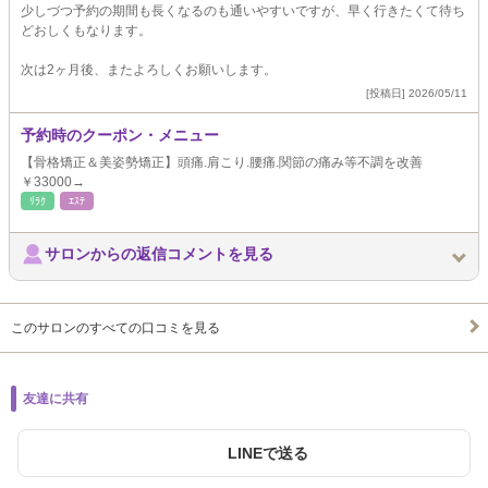
少しづつ予約の期間も長くなるのも通いやすいですが、早く行きたくて待ち
どおしくもなります。
次は2ヶ月後、またよろしくお願いします。
[投稿日] 2026/05/11
予約時のクーポン・メニュー
【骨格矯正＆美姿勢矯正】頭痛.肩こり.腰痛.関節の痛み等不調を改善
￥33000→
ﾘﾗｸ
ｴｽﾃ
サロンからの返信コメントを見る
このサロンのすべての口コミを見る
友達に共有
LINEで送る