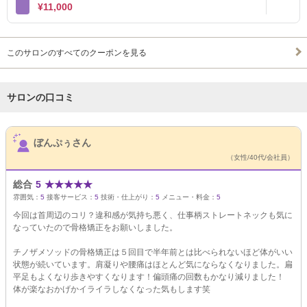
¥11,000
このサロンのすべてのクーポンを見る
サロンの口コミ
サロンPick Up
ぼんぷぅさん
（女性/40代/会社員）
総合
5
★
★
★
★
★
雰囲気：
5
接客サービス：
5
技術・仕上がり：
5
メニュー・料金：
5
今回は首周辺のコリ？違和感が気持ち悪く、仕事柄ストレートネックも気に
なっていたので骨格矯正をお願いしました。
チノザメソッドの骨格矯正は５回目で半年前とは比べられないほど体がいい
状態が続いています。肩凝りや腰痛はほとんど気にならなくなりました。扁
平足もよくなり歩きやすくなります！偏頭痛の回数もかなり減りました！
体が楽なおかげかイライラしなくなった気もします笑