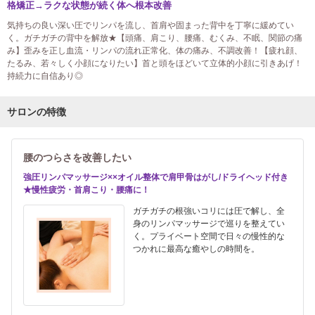
格矯正→ラクな状態が続く体へ根本改善
気持ちの良い深い圧でリンパを流し、首肩や固まった背中を丁寧に緩めてい
く。ガチガチの背中を解放★【頭痛、肩こり、腰痛、むくみ、不眠、関節の痛
み】歪みを正し血流・リンパの流れ正常化、体の痛み、不調改善！【疲れ顔、
たるみ、若々しく小顔になりたい】首と頭をほどいて立体的小顔に引きあげ！
持続力に自信あり◎
サロンの特徴
腰のつらさを改善したい
強圧リンパマッサージ××オイル整体で肩甲骨はがし/ドライヘッド付き
★慢性疲労・首肩こり・腰痛に！
ガチガチの根強いコリには圧で解し、全
身のリンパマッサージで巡りを整えてい
く。プライベート空間で日々の慢性的な
つかれに最高な癒やしの時間を。