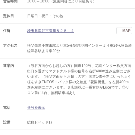
営業時間
10:00～18:00（施術内容により前後あり）
定休日
日曜日・祝日・その他
住所
埼玉県深谷市荒川８２８－４
MAP
アクセス
秩父鉄道小前田駅より車5分/関越花園インターより車2分/JR高崎
線深谷駅より車20分
道案内
（熊谷方面からお越しの方）国道140号、花園インター秩父方面
出口を過ぎてマクドナルド様の信号を右折400m進み左側にござ
います。（秩父方面からお越しの方）国道140号左にいっちょう
様をすぎENEOSコバック様の交差点『花園橋北』を左折400m
進み左側にございます。３店舗並ぶ一番右側がLuceです。◎サ
ロン前に4台、無料駐車場あり
電話
番号を表示
設備
総数1(ベッド1)