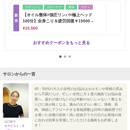
ボディトリ
ボディケア
整体
ボディ
【オイル整体×強圧リンパ×極上ヘッド
新
規
100分】全身こり＆疲労回復￥15000→
¥10,500
おすすめクーポンをもっと見る
サロンからの一言
40・50代の大人の女性のお悩みはホルモンや骨格の歪み
から不調だらけ。忙しい女性に月１度の施術でお悩み改
善へ。疲れが抜けないのは年齢のせいじゃない！整える
たびに体が軽くなる、痛みの出ずらい体に。骨格、筋
肉、神経にアプローチする骨格調整は20年の施術歴で行
き着いた自慢の技術！高い技術力でその日のお客様の体
に合わせ効果を実感していただける施術をお約束しま
山口桂子
す！
セラピスト・オ