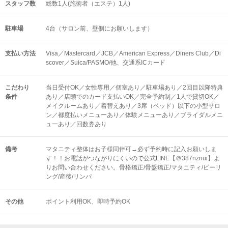
スタッフ数
総数1人(施術者（エステ）1人)
駐車場
4台（サロン前、壁側にお願いします）
支払い方法
Visa／Mastercard／JCB／American Express／Diners Club／Di
scover／Suica/PASMO/他、交通系ICカード
こだわり
当日受付OK／女性専用／個室あり／駐車場あり／2回目以降特典
条件
あり／店頭でのカード支払いOK／完全予約制／1人で貸切OK／
メイクルームあり／着替えあり／3席（ベッド）以下の小型サロ
ン／都度払いメニューあり／体験メニューあり／ブライダルメニ
ューあり／回数券あり
備考
マタニティ整体はお子様同伴可→必ず予約時に記入お願いしま
す！！お電話がつながりにくいので公式LINE【＠387nznui】よ
りお問い合わせください。骨格矯正/骨盤矯正/マタニティ/ピーリ
ング/産後/リンパ
その他
ポイント利用OK
即時予約OK