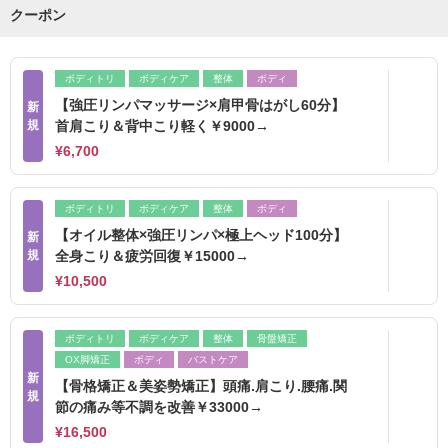
クーポン
ボディトリ
ボディケア
整体
ボディ
【強圧リンパマッサージ×肩甲骨はがし60分】
新
規
首肩こり＆背中こり軽く￥9000→
¥6,700
ボディトリ
ボディケア
整体
ボディ
【オイル整体×強圧リンパ×極上ヘッド100分】
新
規
全身こり＆疲労回復￥15000→
¥10,500
ボディトリ
ボディケア
整体
骨盤矯正
OX脚矯正
ボディ
バストケア
新
【骨格矯正＆美姿勢矯正】頭痛.肩こり.腰痛.関
規
節の痛み等不調を改善￥33000→
¥16,500