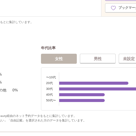
ブックマー
をもとに集計しています。
年代比率
女性
男性
未設定
%
〜10代
%
20代
30代
の他
0
%
40代
50代〜
Beauty経由のネット予約データをもとに集計しています。
ない」「自由記載」を選択された方のデータを集計しています。