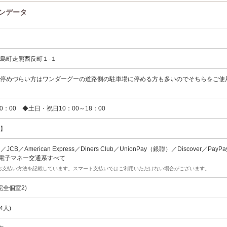
ロンデータ
島町走熊西反町１-１
に停めづらい方はワンダーグーの道路側の駐車場に停める方も多いのでそちらをご使
0：00 ◆土日・祝日10：00～18：00
め】
rd／JCB／American Express／Diners Club／UnionPay（銀聯）／Discover／PayPa
AY/電子マネー交通系すべて
お支払い方法を記載しています。スマート支払いではご利用いただけない場合がございます。
完全個室2)
4人)