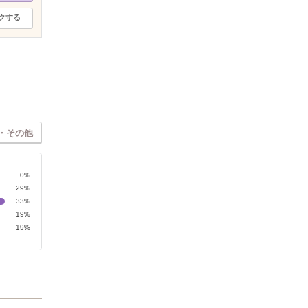
クする
・その他
0%
29%
33%
19%
19%