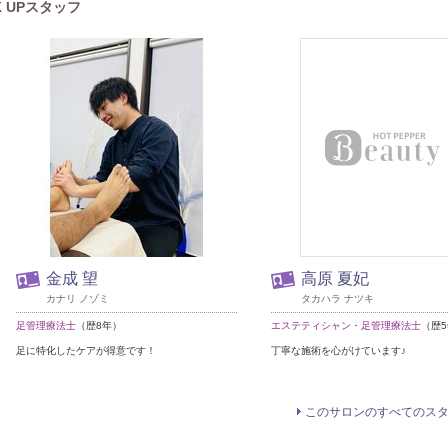
K UPスタッフ
金成 望
高原 夏妃
カナリ ノゾミ
タカハラ ナツキ
足管理療法士
（歴8年）
エステティシャン・足管理療法士
（歴
足に特化したケアが得意です！
丁寧な施術を心がけています♪
このサロンのすべてのス