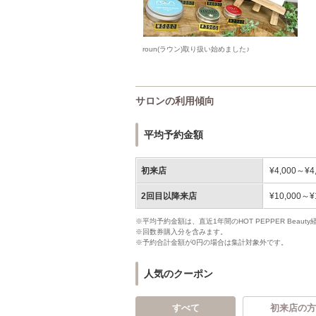
roun(ラウン)取り扱い始めました♪
サロンの利用傾向
平均予約金額
初来店
¥4,000～¥4
2回目以降来店
¥10,000～¥
※平均予約金額は、直近1年間のHOT PEPPER Bea
※回数券購入分を含みます。
※予約合計金額が0円の場合は集計対象外です。
人気のクーポン
すべて
初来店の方