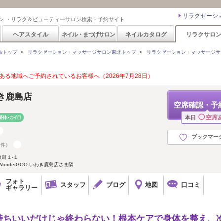
リラクゼーシ
ン ・リラク＆ビューティーサロン検索・予約サイト
ヘアスタイル
ネイル・まつげサロン
ネイルカタログ
リラクサロ
索トップ
>
リラクゼーション・マッサージサロン東北トップ
>
リラクゼーション・マッサージサ
る地域へご予約されているお客様へ（2026年7月28日）
わき鹿島店
空席確認・予
◯
空席
本日
ブックマー
0件）
町１-１
onderGOO いわき鹿島店さま隣
フォト
スタッフ
ブログ
地図
口コミ
ギャラリー
持ちいいだけじゃ終わらない！根本ケアで身体を整え、