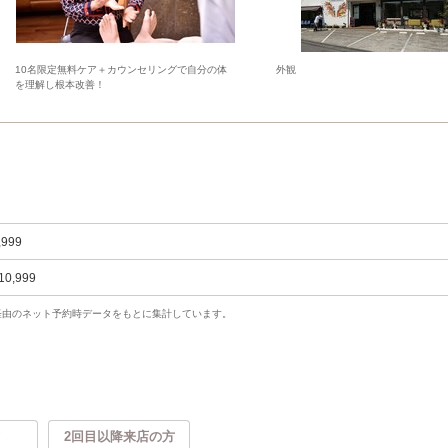
10名限定無料ケア＋カウンセリングで自分の体
外観
を理解し根本改善！
,999
10,999
uty経由のネット予約時データをもとに集計しています。
2回目以降来店の方