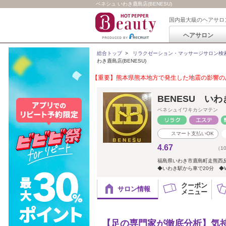
ベネシュ いわき鹿島店(BENESU)
国内最大級のヘアサロ
ヘアサロン
総合トップ
>
リラクゼーション・マッサージサロン検
わき鹿島店(BENESU)
【重要】熊本県熊本地方で発生した地震の影響のあ
BENESU い
ベネシュイワキカシマテン
スマート支払いOK
4.67
（1
福島県いわき市鹿島町走熊西反
◆いわき駅から車で20分 ◆W
クーポン
サロン情報
メニュー
【足の専門家が徹底分析】気