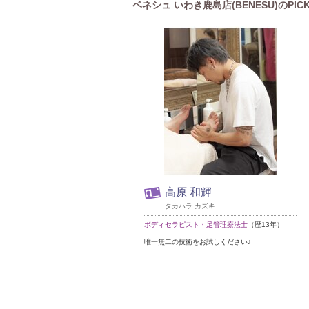
ベネシュ いわき鹿島店(BENESU)のPIC
高原 和輝
タカハラ カズキ
ボディセラピスト・足管理療法士
（歴13年）
唯一無二の技術をお試しください♪