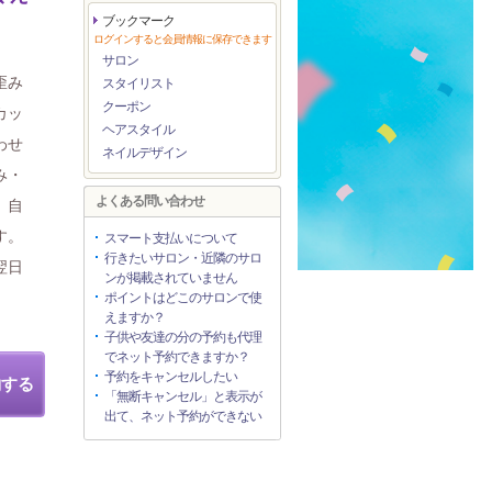
ブックマーク
ログインすると会員情報に保存できます
サロン
歪み
スタイリスト
クーポン
カッ
ヘアスタイル
わせ
ネイルデザイン
み・
よくある問い合わせ
、自
す。
スマート支払いについて
行きたいサロン・近隣のサロ
翌日
ンが掲載されていません
ポイントはどこのサロンで使
えますか？
子供や友達の分の予約も代理
でネット予約できますか？
予約をキャンセルしたい
約する
「無断キャンセル」と表示が
出て、ネット予約ができない