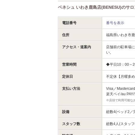
ベネシュ いわき鹿島店(BENESU)のサ
電話番号
番号を表示
住所
福島県いわき市鹿
アクセス・道案内
店舗前の駐車場
い。
営業時間
◆平日10：00～2
定休日
不定休【月曜多
支払い方法
Visa／Masterca
楽天ペイ/au P
※店頭で利用可能な
設備
総数4(ベッド2／
スタッフ数
総数4人(スタッフ