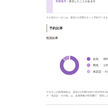
利用条件：
来店したことがある方
※人気のクーポンは、直近1カ月間のネット予約データ
予約比率
性別比率
女性
88
男性
13
未設定・そ
※サロンの利用傾向は、直近3カ月間のHOT PEPPER 
※「未設定・その他」は、会員情報の性別欄で「回答し