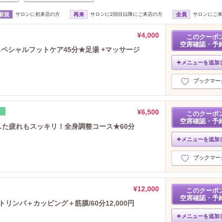
新規
サロンに初来店の方
再来
サロンに2回目以降にご来店の方
全員
サロンにご
¥4,000
このクーポ
空席確認・予
スペシャルフットケア45分★足湯 +マッサージ
メニューを追加
ブックマー
¥6,500
レ
このクーポ
空席確認・予
積した疲れもスッキリ！全身調整コース★60分
メニューを追加
ブックマー
¥12,000
このクーポ
空席確認・予
リンパ＋カッピング＋筋膜/60分12,000円
メニューを追加