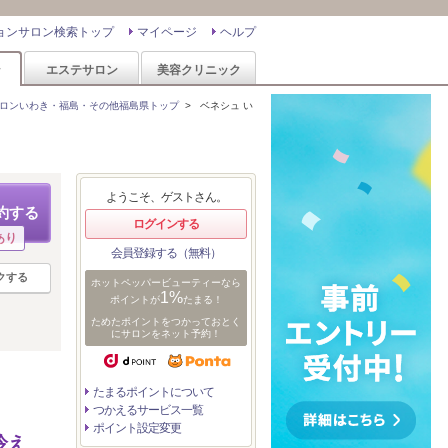
ョンサロン検索トップ
マイページ
ヘルプ
ン
エステサロン
美容クリニック
ロンいわき・福島・その他福島県トップ
>
ベネシュ い
ようこそ、ゲストさん。
約する
ログインする
あり
会員登録する（無料）
クする
ホットペッパービューティーなら
1%
ポイントが
たまる！
ためたポイントをつかっておとく
にサロンをネット予約！
たまるポイントについて
つかえるサービス一覧
ポイント設定変更
冷え