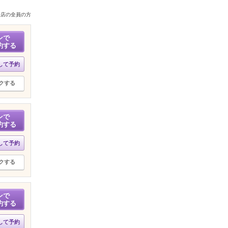
来店の全員の方
ンで
約する
して予約
クする
ンで
約する
して予約
クする
ンで
約する
して予約