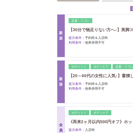
足裏・リフレ
【30分で物足りない方へ♪】美脚
新
提示条件：
予約時＆入店時
規
利用条件：
他券併用不可
ボディトリ
ボディケア
足裏・リフ
【20～60代の女性に人気♪】蓄
新
提示条件：
予約時＆入店時
規
利用条件：
他券併用不可
ボディトリ
ボディケア
《再来2ヶ月以内500円オフ》ホット
全
提示条件：
入店時
員